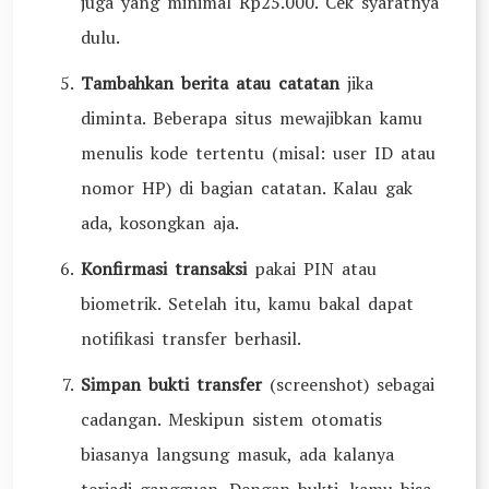
juga yang minimal Rp25.000. Cek syaratnya
dulu.
Tambahkan berita atau catatan
jika
diminta. Beberapa situs mewajibkan kamu
menulis kode tertentu (misal: user ID atau
nomor HP) di bagian catatan. Kalau gak
ada, kosongkan aja.
Konfirmasi transaksi
pakai PIN atau
biometrik. Setelah itu, kamu bakal dapat
notifikasi transfer berhasil.
Simpan bukti transfer
(screenshot) sebagai
cadangan. Meskipun sistem otomatis
biasanya langsung masuk, ada kalanya