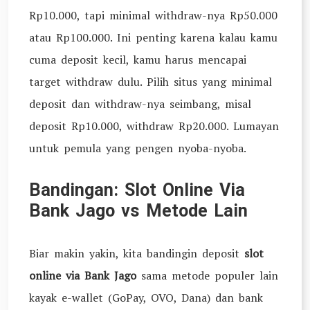
Rp10.000, tapi minimal withdraw-nya Rp50.000
atau Rp100.000. Ini penting karena kalau kamu
cuma deposit kecil, kamu harus mencapai
target withdraw dulu. Pilih situs yang minimal
deposit dan withdraw-nya seimbang, misal
deposit Rp10.000, withdraw Rp20.000. Lumayan
untuk pemula yang pengen nyoba-nyoba.
Bandingan: Slot Online Via
Bank Jago vs Metode Lain
Biar makin yakin, kita bandingin deposit
slot
online via Bank Jago
sama metode populer lain
kayak e-wallet (GoPay, OVO, Dana) dan bank