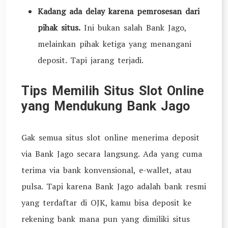
Kadang ada delay karena pemrosesan dari
pihak situs.
Ini bukan salah Bank Jago,
melainkan pihak ketiga yang menangani
deposit. Tapi jarang terjadi.
Tips Memilih Situs Slot Online
yang Mendukung Bank Jago
Gak semua situs slot online menerima deposit
via Bank Jago secara langsung. Ada yang cuma
terima via bank konvensional, e-wallet, atau
pulsa. Tapi karena Bank Jago adalah bank resmi
yang terdaftar di OJK, kamu bisa deposit ke
rekening bank mana pun yang dimiliki situs