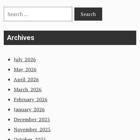
Search
for:
Archives
July 2026
May 2026
April 2026
March 2026
February 2026
January 2026
December 2025
November 2025
October 2025