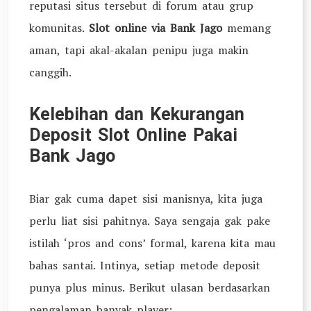
reputasi situs tersebut di forum atau grup
komunitas.
Slot online via Bank Jago
memang
aman, tapi akal-akalan penipu juga makin
canggih.
Kelebihan dan Kekurangan
Deposit Slot Online Pakai
Bank Jago
Biar gak cuma dapet sisi manisnya, kita juga
perlu liat sisi pahitnya. Saya sengaja gak pake
istilah ‘pros and cons’ formal, karena kita mau
bahas santai. Intinya, setiap metode deposit
punya plus minus. Berikut ulasan berdasarkan
pengalaman banyak player: