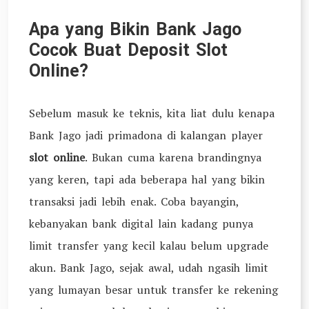
Apa yang Bikin Bank Jago
Cocok Buat Deposit Slot
Online?
Sebelum masuk ke teknis, kita liat dulu kenapa
Bank Jago jadi primadona di kalangan player
slot online
. Bukan cuma karena brandingnya
yang keren, tapi ada beberapa hal yang bikin
transaksi jadi lebih enak. Coba bayangin,
kebanyakan bank digital lain kadang punya
limit transfer yang kecil kalau belum upgrade
akun. Bank Jago, sejak awal, udah ngasih limit
yang lumayan besar untuk transfer ke rekening