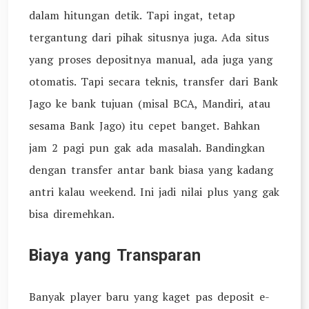
dalam hitungan detik. Tapi ingat, tetap
tergantung dari pihak situsnya juga. Ada situs
yang proses depositnya manual, ada juga yang
otomatis. Tapi secara teknis, transfer dari Bank
Jago ke bank tujuan (misal BCA, Mandiri, atau
sesama Bank Jago) itu cepet banget. Bahkan
jam 2 pagi pun gak ada masalah. Bandingkan
dengan transfer antar bank biasa yang kadang
antri kalau weekend. Ini jadi nilai plus yang gak
bisa diremehkan.
Biaya yang Transparan
Banyak player baru yang kaget pas deposit e-