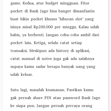
game. Kedua, atur budget mingguan. Fitur
pocket di Bank Jago bisa banget dimanfaatin
buat bikin pocket khusus ‘hiburan slot’ yang
isinya misal Rp200.000 per minggu. Kalau udah
habis, ya berhenti. Jangan coba-coba ambil dari
pocket lain. Ketiga, selalu catat setiap
transaksi. Meskipun ada history di aplikasi,
catat manual di notes juga gak ada salahnya
supaya kamu sadar berapa banyak uang yang
udah keluar.
Satu lagi, masalah keamanan. Pastikan kamu
gak pernah share PIN atau password Bank Jago
ke siapa pun. Jangan pernah percaya orang