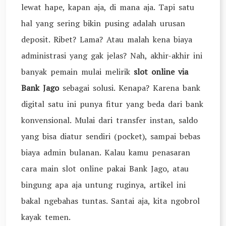
lewat hape, kapan aja, di mana aja. Tapi satu
hal yang sering bikin pusing adalah urusan
deposit. Ribet? Lama? Atau malah kena biaya
administrasi yang gak jelas? Nah, akhir-akhir ini
banyak pemain mulai melirik
slot online via
Bank Jago
sebagai solusi. Kenapa? Karena bank
digital satu ini punya fitur yang beda dari bank
konvensional. Mulai dari transfer instan, saldo
yang bisa diatur sendiri (pocket), sampai bebas
biaya admin bulanan. Kalau kamu penasaran
cara main slot online pakai Bank Jago, atau
bingung apa aja untung ruginya, artikel ini
bakal ngebahas tuntas. Santai aja, kita ngobrol
kayak temen.