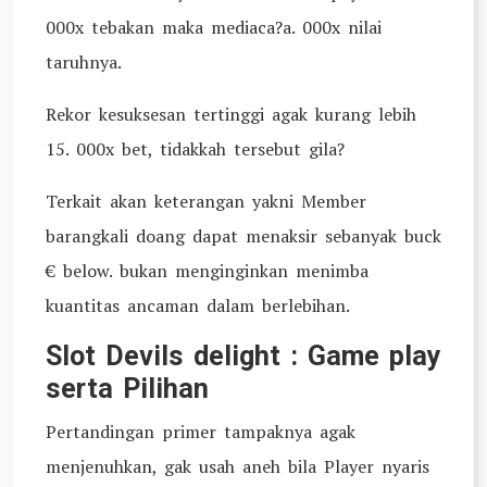
000x tebakan maka mediaca?a. 000x nilai
taruhnya.
Rekor kesuksesan tertinggi agak kurang lebih
15. 000x bet, tidakkah tersebut gila?
Terkait akan keterangan yakni Member
barangkali doang dapat menaksir sebanyak buck
€ below. bukan menginginkan menimba
kuantitas ancaman dalam berlebihan.
Slot Devils delight : Game play
serta Pilihan
Pertandingan primer tampaknya agak
menjenuhkan, gak usah aneh bila Player nyaris