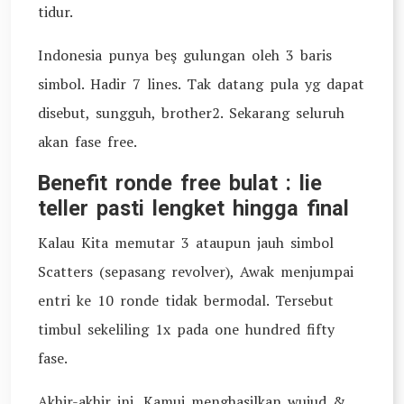
tidur.
Indonesia punya beş gulungan oleh 3 baris
simbol. Hadir 7 lines. Tak datang pula yg dapat
disebut, sungguh, brother2. Sekarang seluruh
akan fase free.
Benefit ronde free bulat : lie
teller pasti lengket hingga final
Kalau Kita memutar 3 ataupun jauh simbol
Scatters (sepasang revolver), Awak menjumpai
entri ke 10 ronde tidak bermodal. Tersebut
timbul sekeliling 1x pada one hundred fifty
fase.
Akhir-akhir ini, Kamuj menghasilkan wujud &