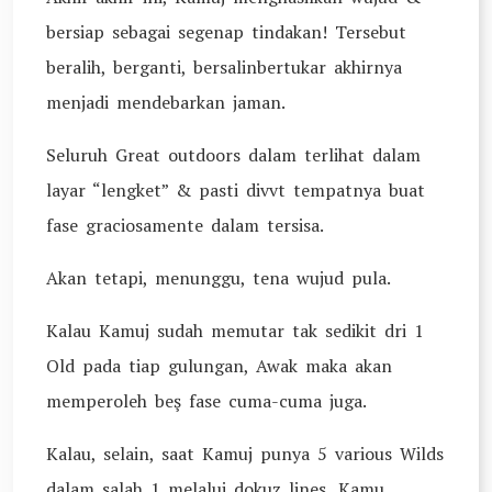
bersiap sebagai segenap tindakan! Tersebut
beralih, berganti, bersalinbertukar akhirnya
menjadi mendebarkan jaman.
Seluruh Great outdoors dalam terlihat dalam
layar “lengket” & pasti divvt tempatnya buat
fase graciosamente dalam tersisa.
Akan tetapi, menunggu, tena wujud pula.
Kalau Kamuj sudah memutar tak sedikit dri 1
Old pada tiap gulungan, Awak maka akan
memperoleh beş fase cuma-cuma juga.
Kalau, selain, saat Kamuj punya 5 various Wilds
dalam salah 1 melalui dokuz lines, Kamu