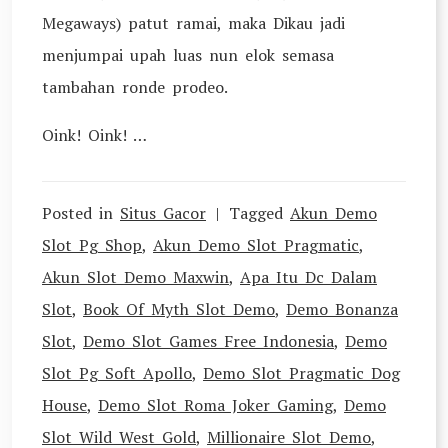
Megaways) patut ramai, maka Dikau jadi
menjumpai upah luas nun elok semasa
tambahan ronde prodeo.
Oink! Oink! …
Posted in
Situs Gacor
Tagged
Akun Demo
Slot Pg Shop
,
Akun Demo Slot Pragmatic
,
Akun Slot Demo Maxwin
,
Apa Itu Dc Dalam
Slot
,
Book Of Myth Slot Demo
,
Demo Bonanza
Slot
,
Demo Slot Games Free Indonesia
,
Demo
Slot Pg Soft Apollo
,
Demo Slot Pragmatic Dog
House
,
Demo Slot Roma Joker Gaming
,
Demo
Slot Wild West Gold
,
Millionaire Slot Demo
,