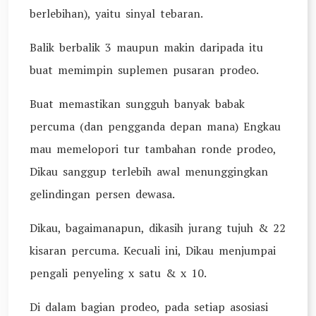
berlebihan), yaitu sinyal tebaran.
Balik berbalik 3 maupun makin daripada itu
buat memimpin suplemen pusaran prodeo.
Buat memastikan sungguh banyak babak
percuma (dan pengganda depan mana) Engkau
mau memelopori tur tambahan ronde prodeo,
Dikau sanggup terlebih awal menunggingkan
gelindingan persen dewasa.
Dikau, bagaimanapun, dikasih jurang tujuh & 22
kisaran percuma. Kecuali ini, Dikau menjumpai
pengali penyeling x satu & x 10.
Di dalam bagian prodeo, pada setiap asosiasi