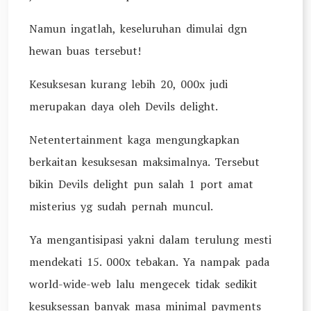
Namun ingatlah, keseluruhan dimulai dgn
hewan buas tersebut!
Kesuksesan kurang lebih 20, 000x judi
merupakan daya oleh Devils delight.
Netentertainment kaga mengungkapkan
berkaitan kesuksesan maksimalnya. Tersebut
bikin Devils delight pun salah 1 port amat
misterius yg sudah pernah muncul.
Ya mengantisipasi yakni dalam terulung mesti
mendekati 15. 000x tebakan. Ya nampak pada
world-wide-web lalu mengecek tidak sedikit
kesuksessan banyak masa minimal payments