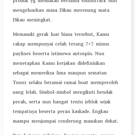
produk yg memukau bersama soundtrack nun
mengeluarkan masa Dikau merenung mata
Dikau meningkat.
Memasuki gerak luar biasa tersebut, Kamu
cakap mempunyai celah terang 7×7 minus
paylines beserta istimewa autospin. Nun
menetapkan Kamu kerjakan didefinisikan
sebagai memeriksa lima maupun sematan
Toonz selaku beramai-ramai buat memperoleh
uang lelah. Simbol-simbol mengikuti hendak
pecah, serta nun hangat tentu jeblok sejak
tempatnya beserta peran kaskade. Engkau
mampu menjumpai cenderung masukan dekat.