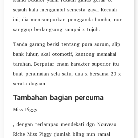
sejauh kala mengambil semesta gaya. Kecuali
ini, dia mencampurkan pengganda bumbu, nun
sanggup berlangsung sampai x tujuh.
Tanda garang berisi tentang pura aurum, slip
bank luhur, akal otomotif, kantong memakai
taruhan. Berputar enam karakter superior itu
buat penunaian sela satu, dua x bersama 20 x
serata dugaan.
Tambahan bagian percuma
Miss Piggy
, dengan terlampau mendekati dgn Nouveau
Riche Miss Piggy (jumlah bling nun ramal