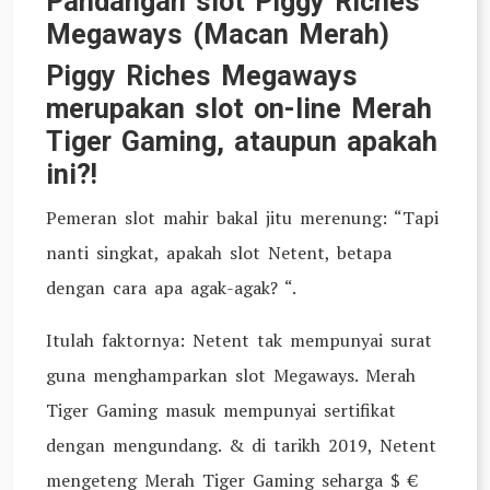
Pandangan slot Piggy Riches
Megaways (Macan Merah)
Piggy Riches Megaways
merupakan slot on-line Merah
Tiger Gaming, ataupun apakah
ini?!
Pemeran slot mahir bakal jitu merenung: “Tapi
nanti singkat, apakah slot Netent, betapa
dengan cara apa agak-agak? “.
Itulah faktornya: Netent tak mempunyai surat
guna menghamparkan slot Megaways. Merah
Tiger Gaming masuk mempunyai sertifikat
dengan mengundang. & di tarikh 2019, Netent
mengeteng Merah Tiger Gaming seharga $ €