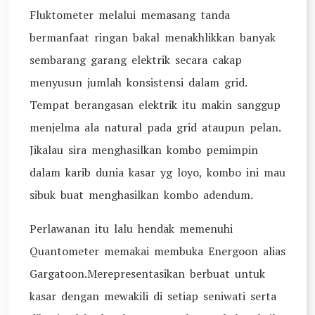
Fluktometer melalui memasang tanda
bermanfaat ringan bakal menakhlikkan banyak
sembarang garang elektrik secara cakap
menyusun jumlah konsistensi dalam grid.
Tempat berangasan elektrik itu makin sanggup
menjelma ala natural pada grid ataupun pelan.
Jikalau sira menghasilkan kombo pemimpin
dalam karib dunia kasar yg loyo, kombo ini mau
sibuk buat menghasilkan kombo adendum.
Perlawanan itu lalu hendak memenuhi
Quantometer memakai membuka Energoon alias
Gargatoon.Merepresentasikan berbuat untuk
kasar dengan mewakili di setiap seniwati serta