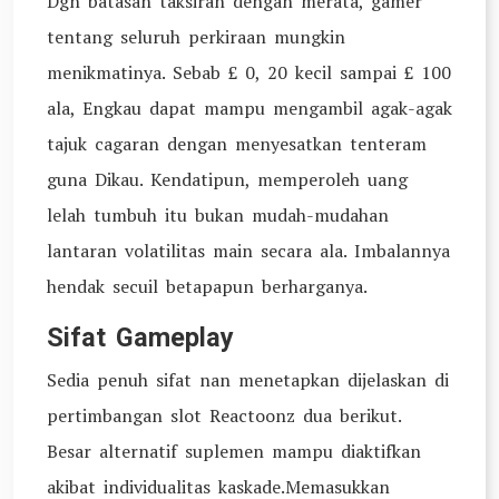
Dgn batasan taksiran dengan merata, gamer
tentang seluruh perkiraan mungkin
menikmatinya. Sebab £ 0, 20 kecil sampai £ 100
ala, Engkau dapat mampu mengambil agak-agak
tajuk cagaran dengan menyesatkan tenteram
guna Dikau. Kendatipun, memperoleh uang
lelah tumbuh itu bukan mudah-mudahan
lantaran volatilitas main secara ala. Imbalannya
hendak secuil betapapun berharganya.
Sifat Gameplay
Sedia penuh sifat nan menetapkan dijelaskan di
pertimbangan slot Reactoonz dua berikut.
Besar alternatif suplemen mampu diaktifkan
akibat individualitas kaskade.Memasukkan