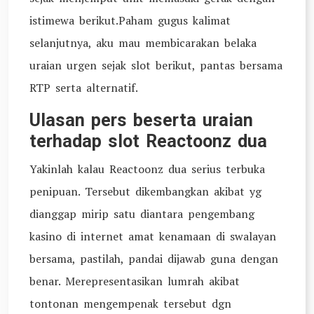
istimewa berikut.Paham gugus kalimat
selanjutnya, aku mau membicarakan belaka
uraian urgen sejak slot berikut, pantas bersama
RTP serta alternatif.
Ulasan pers beserta uraian
terhadap slot Reactoonz dua
Yakinlah kalau Reactoonz dua serius terbuka
penipuan. Tersebut dikembangkan akibat yg
dianggap mirip satu diantara pengembang
kasino di internet amat kenamaan di swalayan
bersama, pastilah, pandai dijawab guna dengan
benar. Merepresentasikan lumrah akibat
tontonan mengempenak tersebut dgn