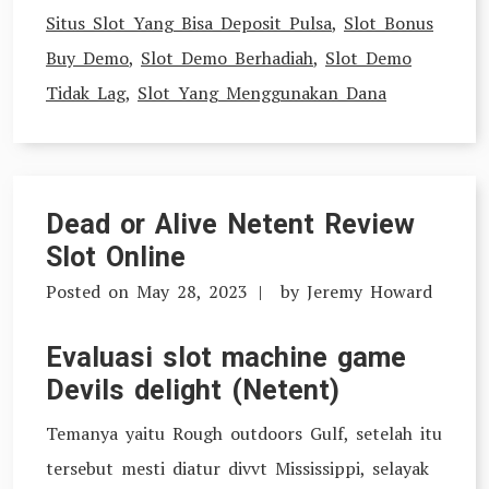
Situs Slot Yang Bisa Deposit Pulsa
,
Slot Bonus
Buy Demo
,
Slot Demo Berhadiah
,
Slot Demo
Tidak Lag
,
Slot Yang Menggunakan Dana
Dead or Alive Netent Review
Slot Online
Posted on
May 28, 2023
by
Jeremy Howard
Evaluasi slot machine game
Devils delight (Netent)
Temanya yaitu Rough outdoors Gulf, setelah itu
tersebut mesti diatur divvt Mississippi, selayak