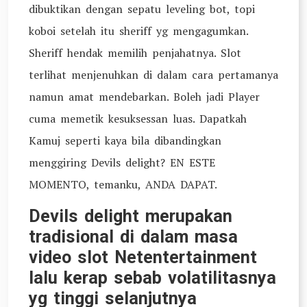
dibuktikan dengan sepatu leveling bot, topi
koboi setelah itu sheriff yg mengagumkan.
Sheriff hendak memilih penjahatnya. Slot
terlihat menjenuhkan di dalam cara pertamanya
namun amat mendebarkan. Boleh jadi Player
cuma memetik kesuksessan luas. Dapatkah
Kamuj seperti kaya bila dibandingkan
menggiring Devils delight? EN ESTE
MOMENTO, temanku, ANDA DAPAT.
Devils delight merupakan
tradisional di dalam masa
video slot Netentertainment
lalu kerap sebab volatilitasnya
yg tinggi selanjutnya