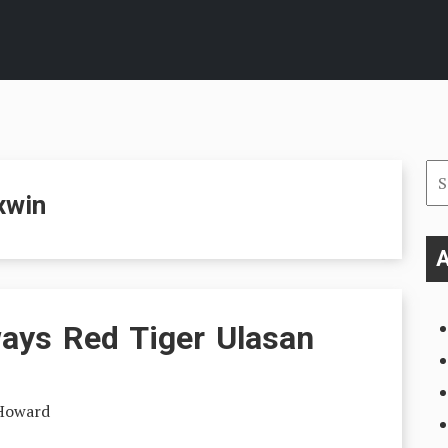
Se
xwin
for
A
ays Red Tiger Ulasan
Howard