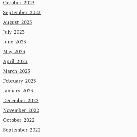
October 2023
September 2023
August 2023
July 2023
June 2023
May 2023
April 2023
March 2023
February 2023
January 2023
December 2022
November 2022
October 2022
September 2022