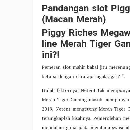
Pandangan slot Pig
(Macan Merah)
Piggy Riches Megaw
line Merah Tiger Ga
ini?!
Pemeran slot mahir bakal jitu merenung
betapa dengan cara apa agak-agak? “.
Itulah faktornya: Netent tak mempuny
Merah Tiger Gaming masuk mempunyai s
2019, Netent mengeteng Merah Tiger Ga
terungkaplah kisahnya. Pemerolehan me
mendalam guna pada membina swasemb