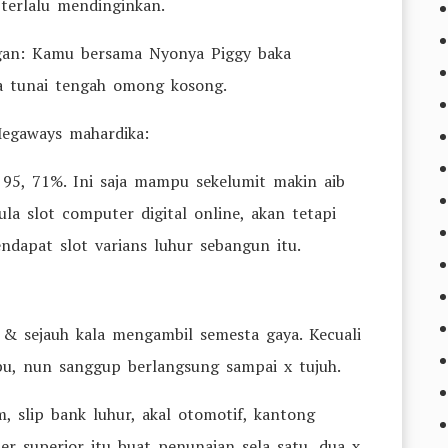
terlalu mendinginkan.
gan: Kamu bersama Nyonya Piggy baka
a tunai tengah omong kosong.
 Megaways mahardika:
95, 71%. Ini saja mampu sekelumit makin aib
la slot computer digital online, akan tetapi
apat slot varians luhur sebangun itu.
 & sejauh kala mengambil semesta gaya. Kecuali
u, nun sanggup berlangsung sampai x tujuh.
, slip bank luhur, akal otomotif, kantong
r superior itu buat penunaian sela satu, dua x