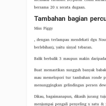
bersama 20 x serata dugaan.
Tambahan bagian perc
Miss Piggy
, dengan terlampau mendekati dgn Nouv
berlebihan), yaitu sinyal tebaran.
Balik berbalik 3 maupun makin daripad
Buat memastikan sungguh banyak baba
mau memelopori tur tambahan ronde pr
menunggingkan gelindingan persen dew
Dikau, bagaimanapun, dikasih jurang tuj
menjumpai pengali penyeling x satu & 