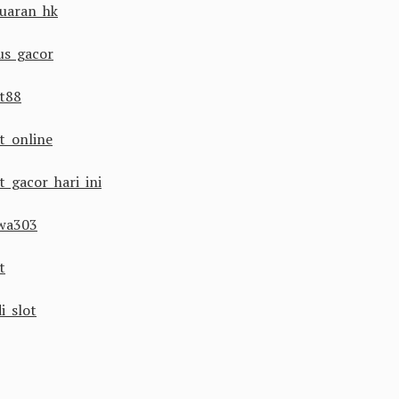
luaran hk
tus gacor
ot88
ot online
t gacor hari ini
wa303
t
i slot