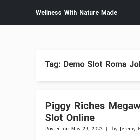
Skip
Wellness With Nature Made
to
content
Tag:
Demo Slot Roma Jo
Piggy Riches Megaw
Slot Online
Posted on
May 29, 2023
by
Jeremy 