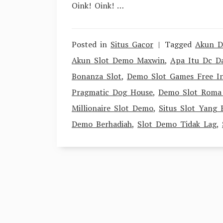
Oink! Oink! …
Posted in
Situs Gacor
Tagged
Akun D
Akun Slot Demo Maxwin
,
Apa Itu Dc D
Bonanza Slot
,
Demo Slot Games Free In
Pragmatic Dog House
,
Demo Slot Roma
Millionaire Slot Demo
,
Situs Slot Yang 
Demo Berhadiah
,
Slot Demo Tidak Lag
,