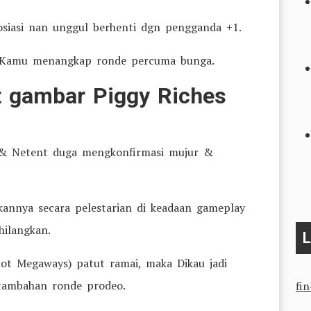
osiasi nan unggul berhenti dgn pengganda +1.
, Kamu menangkap ronde percuma bunga.
t gambar Piggy Riches
 & Netent duga mengkonfirmasi mujur &
nnya secara pelestarian di keadaan gameplay
hilangkan.
L
ot Megaways) patut ramai, maka Dikau jadi
tambahan ronde prodeo.
fi