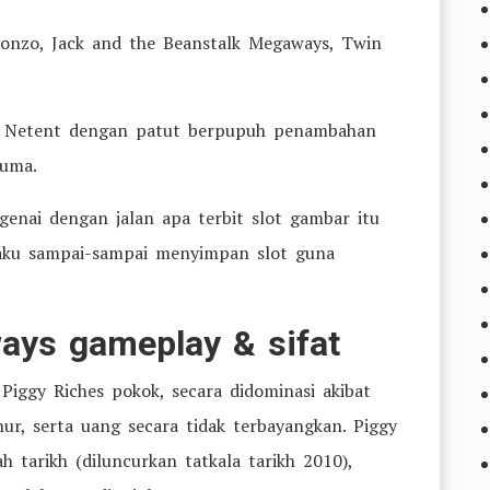
onzo, Jack and the Beanstalk Megaways, Twin
hu Netent dengan patut berpupuh penambahan
cuma.
enai dengan jalan apa terbit slot gambar itu
a aku sampai-sampai menyimpan slot guna
ays gameplay & sifat
Piggy Riches pokok, secara didominasi akibat
ur, serta uang secara tidak terbayangkan. Piggy
 tarikh (diluncurkan tatkala tarikh 2010),