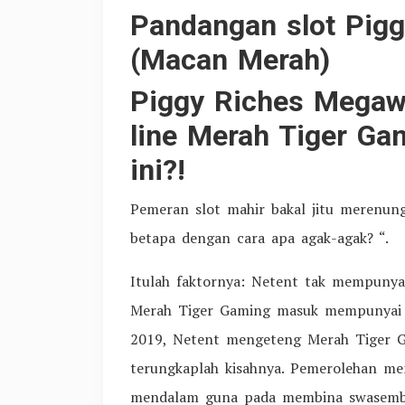
Pandangan slot Pig
(Macan Merah)
Piggy Riches Megaw
line Merah Tiger Ga
ini?!
Pemeran slot mahir bakal jitu merenung
betapa dengan cara apa agak-agak? “.
Itulah faktornya: Netent tak mempuny
Merah Tiger Gaming masuk mempunyai s
2019, Netent mengeteng Merah Tiger Ga
terungkaplah kisahnya. Pemerolehan me
mendalam guna pada membina swasemb