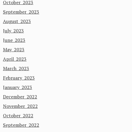
October 2023
September 2023
August 2023
July 2023
June 2023
May 2023
April 2023
March 2023
February 2023
January 2023
December 2022
November 2022
October 2022
September 2022