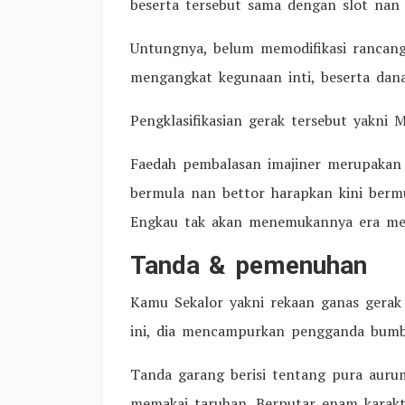
beserta tersebut sama dengan slot nan 
Untungnya, belum memodifikasi rancan
mengangkat kegunaan inti, beserta dan
Pengklasifikasian gerak tersebut yakni
Faedah pembalasan imajiner merupakan 
bermula nan bettor harapkan kini bermu
Engkau tak akan menemukannya era mend
Tanda & pemenuhan
Kamu Sekalor yakni rekaan ganas gerak
ini, dia mencampurkan pengganda bumb
Tanda garang berisi tentang pura aurum
memakai taruhan. Berputar enam karakte