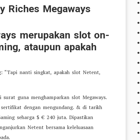
gy Riches Megaways
ays merupakan slot on-
ming, ataupun apakah
: “Tapi nanti singkat, apakah slot Netent,
ai surat guna menghamparkan slot Megaways.
ertifikat dengan mengundang. & di tarikh
ming seharga $ € 240 juta. Dipastikan
nganjurkan Netent bersama keleluasaan
ada.