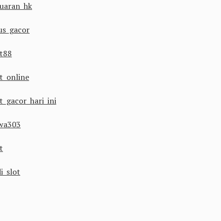
luaran hk
tus gacor
ot88
ot online
t gacor hari ini
wa303
t
i slot