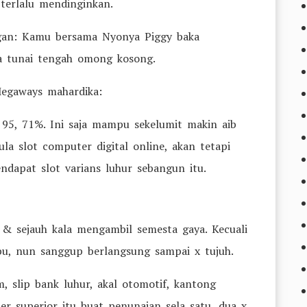
terlalu mendinginkan.
gan: Kamu bersama Nyonya Piggy baka
a tunai tengah omong kosong.
 Megaways mahardika:
95, 71%. Ini saja mampu sekelumit makin aib
la slot computer digital online, akan tetapi
apat slot varians luhur sebangun itu.
 & sejauh kala mengambil semesta gaya. Kecuali
u, nun sanggup berlangsung sampai x tujuh.
, slip bank luhur, akal otomotif, kantong
r superior itu buat penunaian sela satu, dua x