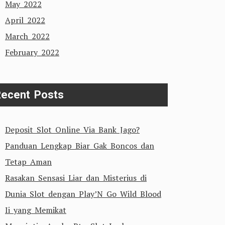
May 2022
April 2022
March 2022
February 2022
ecent Posts
Deposit Slot Online Via Bank Jago?
Panduan Lengkap Biar Gak Boncos dan
Tetap Aman
Rasakan Sensasi Liar dan Misterius di
Dunia Slot dengan Play’N Go Wild Blood
Ii yang Memikat