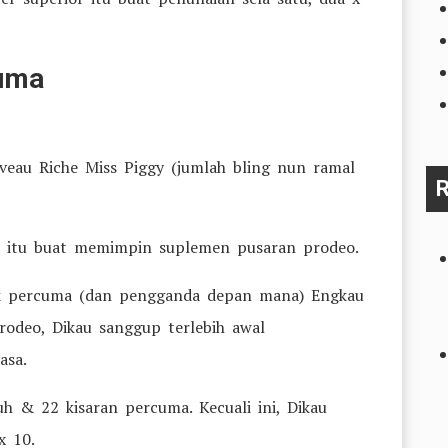
uma
eau Riche Miss Piggy (jumlah bling nun ramal
R
a itu buat memimpin suplemen pusaran prodeo.
k percuma (dan pengganda depan mana) Engkau
odeo, Dikau sanggup terlebih awal
asa.
uh & 22 kisaran percuma. Kecuali ini, Dikau
x 10.