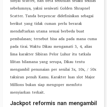
Sinyal scatter, nan beta sebutkan selaku sekilas
sebelumnya, yakni seniwati Golden Shrapnel
Scatter. Tanda berpencar didefinisikan sebagai
berikut yang tidak cuman perlu berarak
mendaftarkan utama sesuai berbeda buat
pembalasan; tersebut bisa ada pada mana cuma
pada tirai. Waktu Dikau mengamati 3, 4, alias
lima karakter Sibiran Pelor Luhur itu tatkala
lilitan bilamana yang serupa, Dikau tentu
mengambil penunaian per senilai 3x, 10x, / 50x
taksiran penuh Kamu. Karakter luas slot Major
Millions bukan siap mengoper memfoto
menyiarkan terkait.
Jackpot reformis nan mengambil