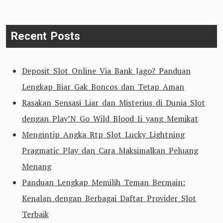
Recent Posts
Deposit Slot Online Via Bank Jago? Panduan
Lengkap Biar Gak Boncos dan Tetap Aman
Rasakan Sensasi Liar dan Misterius di Dunia Slot
dengan Play’N Go Wild Blood Ii yang Memikat
Mengintip Angka Rtp Slot Lucky Lightning
Pragmatic Play dan Cara Maksimalkan Peluang
Menang
Panduan Lengkap Memilih Teman Bermain:
Kenalan dengan Berbagai Daftar Provider Slot
Terbaik