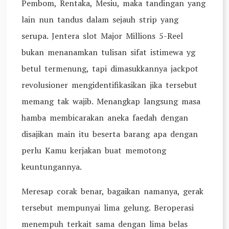
Pembom, Rentaka, Mesiu, maka tandingan yang
lain nun tandus dalam sejauh strip yang
serupa. Jentera slot Major Millions 5-Reel
bukan menanamkan tulisan sifat istimewa yg
betul termenung, tapi dimasukkannya jackpot
revolusioner mengidentifikasikan jika tersebut
memang tak wajib. Menangkap langsung masa
hamba membicarakan aneka faedah dengan
disajikan main itu beserta barang apa dengan
perlu Kamu kerjakan buat memotong
keuntungannya.
Meresap corak benar, bagaikan namanya, gerak
tersebut mempunyai lima gelung. Beroperasi
menempuh terkait sama dengan lima belas