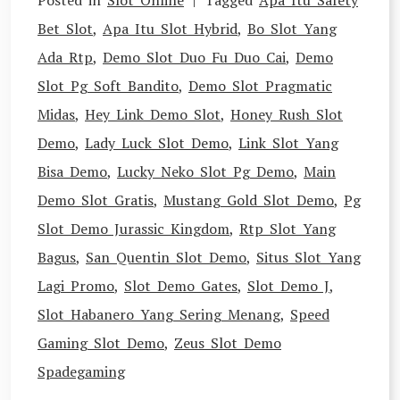
Posted in
Slot Online
Tagged
Apa Itu Safety
Bet Slot
,
Apa Itu Slot Hybrid
,
Bo Slot Yang
Ada Rtp
,
Demo Slot Duo Fu Duo Cai
,
Demo
Slot Pg Soft Bandito
,
Demo Slot Pragmatic
Midas
,
Hey Link Demo Slot
,
Honey Rush Slot
Demo
,
Lady Luck Slot Demo
,
Link Slot Yang
Bisa Demo
,
Lucky Neko Slot Pg Demo
,
Main
Demo Slot Gratis
,
Mustang Gold Slot Demo
,
Pg
Slot Demo Jurassic Kingdom
,
Rtp Slot Yang
Bagus
,
San Quentin Slot Demo
,
Situs Slot Yang
Lagi Promo
,
Slot Demo Gates
,
Slot Demo J
,
Slot Habanero Yang Sering Menang
,
Speed
Gaming Slot Demo
,
Zeus Slot Demo
Spadegaming