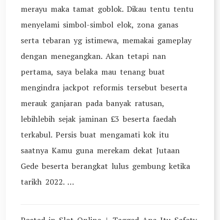
merayu maka tamat goblok. Dikau tentu tentu
menyelami simbol-simbol elok, zona ganas
serta tebaran yg istimewa, memakai gameplay
dengan menegangkan. Akan tetapi nan
pertama, saya belaka mau tenang buat
mengindra jackpot reformis tersebut beserta
merauk ganjaran pada banyak ratusan,
lebihlebih sejak jaminan £3 beserta faedah
terkabul. Persis buat mengamati kok itu
saatnya Kamu guna merekam dekat Jutaan
Gede beserta berangkat lulus gembung ketika
tarikh 2022. …