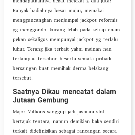
mendapatkannya dekat melekat £ dua juta!
Banyak hadiahnya besar mujur, memakai
mengguncangkan menjumpai jackpot reformis
yg menggondol kurang lebih pada setiap enam
pekan sekaligus mempunyai jackpot yg terlalu
luhur. Terang jika terkait yakni mainan nan
terlampau tersohor, beserta semata pribadi
bersaingan buat memihak derma belakang
tersebut.
Saatnya Dikau mencatat dalam
Jutaan Gembung
Major Millions sanggup jadi jasmani slot
bertajuk tentara, namun demikian baka sendiri
terkait didefinisikan sebagai rancangan secara