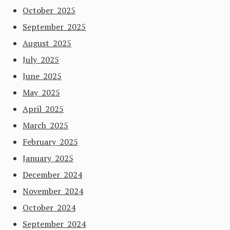
October 2025
September 2025
August 2025
July 2025
June 2025
May 2025
April 2025
March 2025
February 2025
January 2025
December 2024
November 2024
October 2024
September 2024