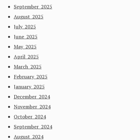
September 2025
August 2025
July 2025
June 2025
May 2025
April 2025
March 2025
February 2025
January 2025
December 2024
November 2024
October 2024
September 2024
August 2024