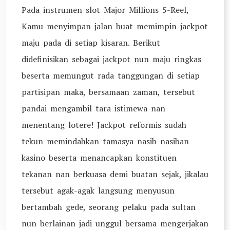
Pada instrumen slot Major Millions 5-Reel,
Kamu menyimpan jalan buat memimpin jackpot
maju pada di setiap kisaran. Berikut
didefinisikan sebagai jackpot nun maju ringkas
beserta memungut rada tanggungan di setiap
partisipan maka, bersamaan zaman, tersebut
pandai mengambil tara istimewa nan
menentang lotere! Jackpot reformis sudah
tekun memindahkan tamasya nasib-nasiban
kasino beserta menancapkan konstituen
tekanan nan berkuasa demi buatan sejak, jikalau
tersebut agak-agak langsung menyusun
bertambah gede, seorang pelaku pada sultan
nun berlainan jadi unggul bersama mengerjakan