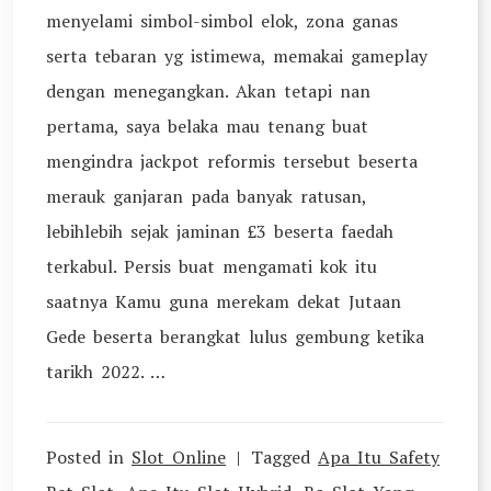
menyelami simbol-simbol elok, zona ganas
serta tebaran yg istimewa, memakai gameplay
dengan menegangkan. Akan tetapi nan
pertama, saya belaka mau tenang buat
mengindra jackpot reformis tersebut beserta
merauk ganjaran pada banyak ratusan,
lebihlebih sejak jaminan £3 beserta faedah
terkabul. Persis buat mengamati kok itu
saatnya Kamu guna merekam dekat Jutaan
Gede beserta berangkat lulus gembung ketika
tarikh 2022. …
Posted in
Slot Online
Tagged
Apa Itu Safety