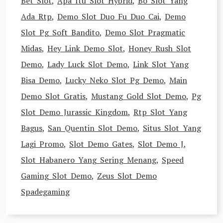
Bet Slot
,
Apa Itu Slot Hybrid
,
Bo Slot Yang
Ada Rtp
,
Demo Slot Duo Fu Duo Cai
,
Demo
Slot Pg Soft Bandito
,
Demo Slot Pragmatic
Midas
,
Hey Link Demo Slot
,
Honey Rush Slot
Demo
,
Lady Luck Slot Demo
,
Link Slot Yang
Bisa Demo
,
Lucky Neko Slot Pg Demo
,
Main
Demo Slot Gratis
,
Mustang Gold Slot Demo
,
Pg
Slot Demo Jurassic Kingdom
,
Rtp Slot Yang
Bagus
,
San Quentin Slot Demo
,
Situs Slot Yang
Lagi Promo
,
Slot Demo Gates
,
Slot Demo J
,
Slot Habanero Yang Sering Menang
,
Speed
Gaming Slot Demo
,
Zeus Slot Demo
Spadegaming