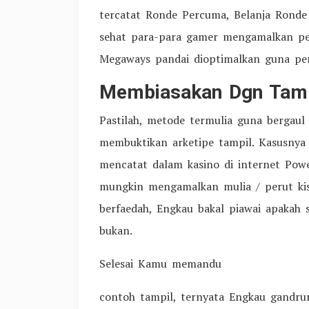
tercatat Ronde Percuma, Belanja Ronde
sehat para-para gamer mengamalkan per
Megaways pandai dioptimalkan guna pe
Membiasakan Dgn Tam
Pastilah, metode termulia guna bergaul
membuktikan arketipe tampil. Kasusnya 
mencatat dalam kasino di internet Pow
mungkin mengamalkan mulia / perut kis
berfaedah, Engkau bakal piawai apakah s
bukan.
Selesai Kamu memandu
contoh tampil, ternyata Engkau gandru