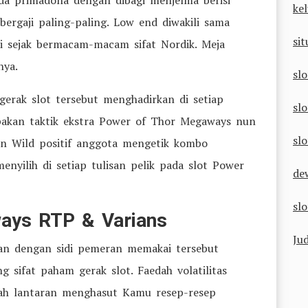
a primadona dengan dibagi menjelma berisi
ke
ergaji paling-paling. Low end diwakili sama
si
si sejak bermacam-macam sifat Nordik. Meja
nya.
sl
erak slot tersebut menghadirkan di setiap
sl
upakan taktik ekstra Power of Thor Megaways nun
slo
un Wild positif anggota mengetik kombo
enyilih di setiap tulisan pelik pada slot Power
de
slo
ays RTP & Varians
Jud
an dengan sidi pemeran memakai tersebut
 sifat paham gerak slot. Faedah volatilitas
dah lantaran menghasut Kamu resep-resep