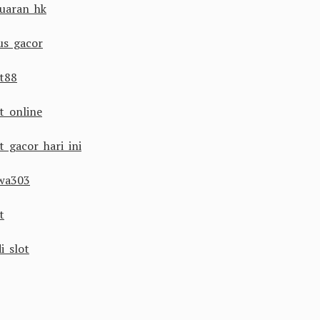
luaran hk
tus gacor
ot88
ot online
t gacor hari ini
wa303
t
i slot