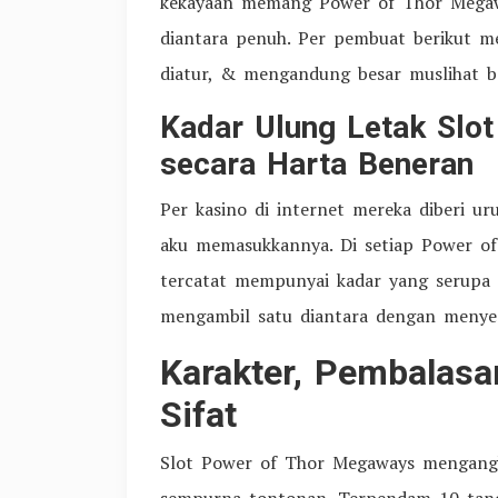
kekayaan memang Power of Thor Megaw
diantara penuh. Per pembuat berikut m
diatur, & mengandung besar muslihat be
Kadar Ulung Letak Slo
secara Harta Beneran
Per kasino di internet mereka diberi u
aku memasukkannya. Di setiap Power o
tercatat mempunyai kadar yang serup
mengambil satu diantara dengan menyes
Karakter, Pembalasa
Sifat
Slot Power of Thor Megaways mengangka