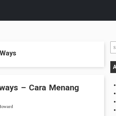
Se
 Ways
for
A
aways – Cara Menang
Howard