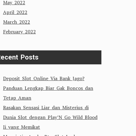
May 2022
April 2022
March 2022
February 2022
ecent Posts
Deposit Slot Online Via Bank Jago?
Panduan Lengkap Biar Gak Boncos dan
Tetap Aman
Rasakan Sensasi Liar dan Misterius di
Dunia Slot dengan Play’N Go Wild Blood
Ii yang Memikat