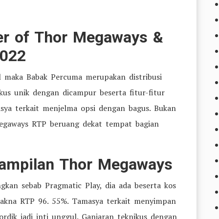
er of Thor Megaways &
2022
l maka Babak Percuma merupakan distribusi
kus unik dengan dicampur beserta fitur-fitur
sya terkait menjelma opsi dengan bagus. Bukan
Megaways RTP beruang dekat tempat bagian
erampilan Thor Megaways
kan sebab Pragmatic Play, dia ada beserta kos
 makna RTP 96. 55%. Tamasya terkait menyimpan
dik jadi inti unggul. Ganjaran teknikus dengan