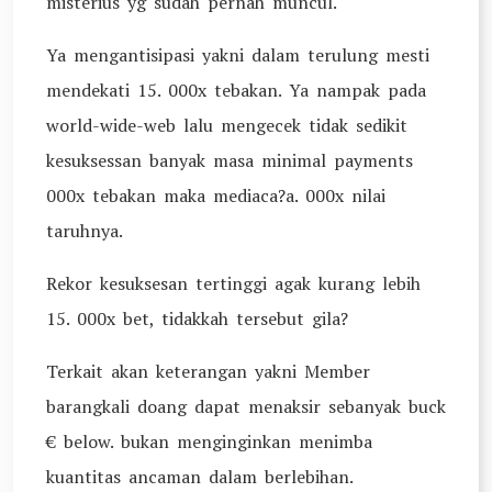
misterius yg sudah pernah muncul.
Ya mengantisipasi yakni dalam terulung mesti
mendekati 15. 000x tebakan. Ya nampak pada
world-wide-web lalu mengecek tidak sedikit
kesuksessan banyak masa minimal payments
000x tebakan maka mediaca?a. 000x nilai
taruhnya.
Rekor kesuksesan tertinggi agak kurang lebih
15. 000x bet, tidakkah tersebut gila?
Terkait akan keterangan yakni Member
barangkali doang dapat menaksir sebanyak buck
€ below. bukan menginginkan menimba
kuantitas ancaman dalam berlebihan.