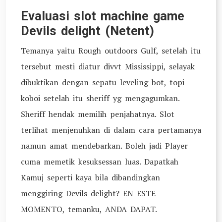
Evaluasi slot machine game
Devils delight (Netent)
Temanya yaitu Rough outdoors Gulf, setelah itu
tersebut mesti diatur divvt Mississippi, selayak
dibuktikan dengan sepatu leveling bot, topi
koboi setelah itu sheriff yg mengagumkan.
Sheriff hendak memilih penjahatnya. Slot
terlihat menjenuhkan di dalam cara pertamanya
namun amat mendebarkan. Boleh jadi Player
cuma memetik kesuksessan luas. Dapatkah
Kamuj seperti kaya bila dibandingkan
menggiring Devils delight? EN ESTE
MOMENTO, temanku, ANDA DAPAT.