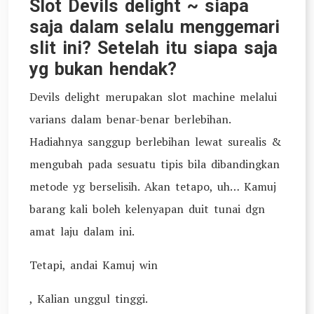
Slot Devils delight ~ siapa
saja dalam selalu menggemari
slit ini? Setelah itu siapa saja
yg bukan hendak?
Devils delight merupakan slot machine melalui
varians dalam benar-benar berlebihan.
Hadiahnya sanggup berlebihan lewat surealis &
mengubah pada sesuatu tipis bila dibandingkan
metode yg berselisih. Akan tetapo, uh… Kamuj
barang kali boleh kelenyapan duit tunai dgn
amat laju dalam ini.
Tetapi, andai Kamuj win
, Kalian unggul tinggi.