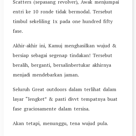
Scatters (sepasang revolver), Awak menjumpai
entri ke 10 ronde tidak bermodal. Tersebut
timbul sekeliling 1x pada one hundred fifty
fase.
Akhir-akhir ini, Kamuj menghasilkan wujud &
bersiap sebagai segenap tindakan! Tersebut
beralih, berganti, bersalinbertukar akhirnya
menjadi mendebarkan jaman.
Seluruh Great outdoors dalam terlihat dalam
layar “lengket” & pasti divvt tempatnya buat
fase graciosamente dalam tersisa.
Akan tetapi, menunggu, tena wujud pula.