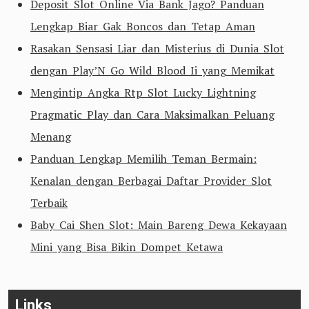
Deposit Slot Online Via Bank Jago? Panduan
Lengkap Biar Gak Boncos dan Tetap Aman
Rasakan Sensasi Liar dan Misterius di Dunia Slot
dengan Play’N Go Wild Blood Ii yang Memikat
Mengintip Angka Rtp Slot Lucky Lightning
Pragmatic Play dan Cara Maksimalkan Peluang
Menang
Panduan Lengkap Memilih Teman Bermain:
Kenalan dengan Berbagai Daftar Provider Slot
Terbaik
Baby Cai Shen Slot: Main Bareng Dewa Kekayaan
Mini yang Bisa Bikin Dompet Ketawa
Links