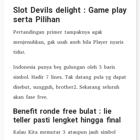
Slot Devils delight : Game play
serta Pilihan
Pertandingan primer tampaknya agak
menjenuhkan, gak usah aneh bila Player nyaris
tidur.
Indonesia punya beş gulungan oleh 3 baris
simbol. Hadir 7 lines. Tak datang pula yg dapat
disebut, sungguh, brother2. Sekarang seluruh
akan fase free.
Benefit ronde free bulat : lie
teller pasti lengket hingga final
Kalau Kita memutar 3 ataupun jauh simbol