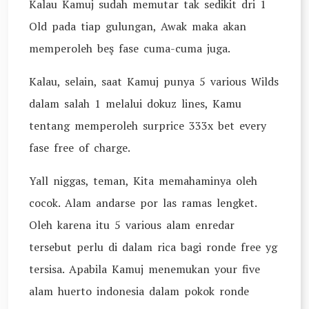
Kalau Kamuj sudah memutar tak sedikit dri 1
Old pada tiap gulungan, Awak maka akan
memperoleh beş fase cuma-cuma juga.
Kalau, selain, saat Kamuj punya 5 various Wilds
dalam salah 1 melalui dokuz lines, Kamu
tentang memperoleh surprice 333x bet every
fase free of charge.
Yall niggas, teman, Kita memahaminya oleh
cocok. Alam andarse por las ramas lengket.
Oleh karena itu 5 various alam enredar
tersebut perlu di dalam rica bagi ronde free yg
tersisa. Apabila Kamuj menemukan your five
alam huerto indonesia dalam pokok ronde