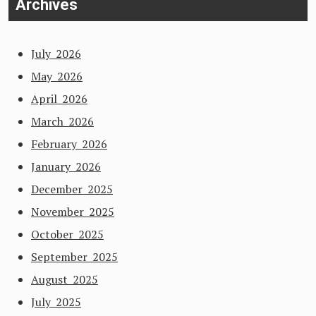
Archives
July 2026
May 2026
April 2026
March 2026
February 2026
January 2026
December 2025
November 2025
October 2025
September 2025
August 2025
July 2025