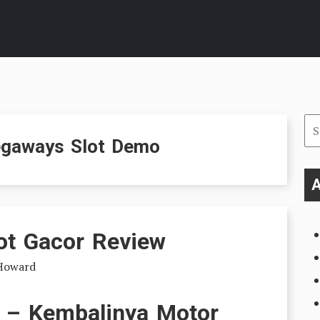
Se
gaways Slot Demo
for
A
ot Gacor Review
Howard
 – Kembalinya Motor