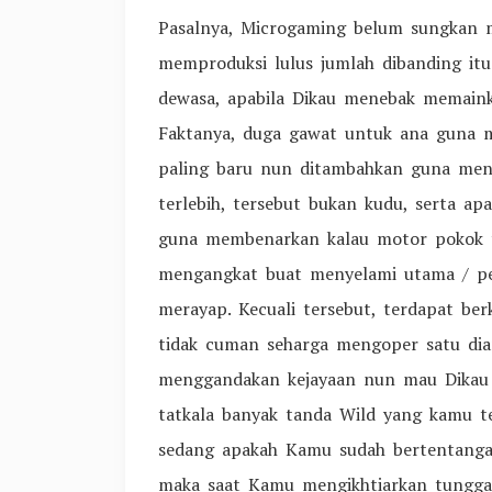
Pasalnya, Microgaming belum sungkan 
memproduksi lulus jumlah dibanding i
dewasa, apabila Dikau menebak memain
Faktanya, duga gawat untuk ana guna m
paling baru nun ditambahkan guna men
terlebih, tersebut bukan kudu, serta ap
guna membenarkan kalau motor pokok 
mengangkat buat menyelami utama / peru
merayap. Kecuali tersebut, terdapat b
tidak cuman seharga mengoper satu dian
menggandakan kejayaan nun mau Dikau 
tatkala banyak tanda Wild yang kamu te
sedang apakah Kamu sudah bertentangan
maka saat Kamu mengikhtiarkan tunggal