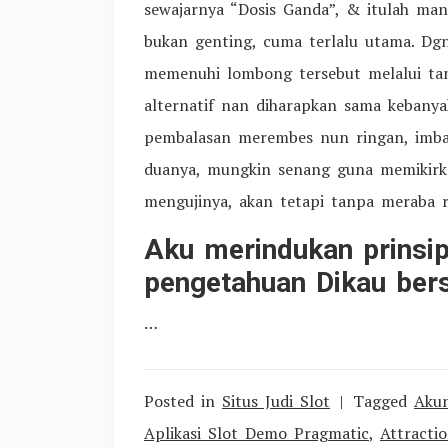
sewajarnya “Dosis Ganda”, & itulah ma
bukan genting, cuma terlalu utama. Dgn
memenuhi lombong tersebut melalui ta
alternatif nan diharapkan sama keba
pembalasan merembes nun ringan, imb
duanya, mungkin senang guna memikirk
mengujinya, akan tetapi tanpa meraba r
Aku merindukan prinsip
pengetahuan Dikau bers
…
Posted in
Situs Judi Slot
Tagged
Aku
Aplikasi Slot Demo Pragmatic
,
Attracti