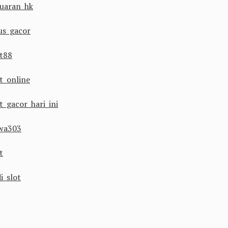
luaran hk
tus gacor
ot88
ot online
t gacor hari ini
wa303
t
i slot