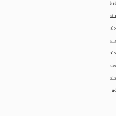
ke
si
sl
sl
slo
de
slo
Jud