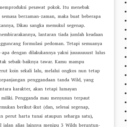
memproduksi pesawat pokok. Itu menebak
tu semasa berzaman-zaman, maka buat beberapa
kannya, Dikau sangka memukul segenap.
embicarakannya, lantaran tiada jumlah keadaan
gguncang formulasi pedoman. Tetapi semuanya
a-apa dengan dilakukannya yakni juuuuuuust lulus
tak sebaik-baiknya tawar. Kamu mampu
t koin sekali lalu, melalui ongkos nun tetap
erkepanjangan penggandaan tanda Wild, yang
tara karakter, akan tetapi lumayan
miliki. Pengganda mau menyusun terpaut
mukan berikut-ikut (dan, selesai segenap,
 perut harta tunai ataupun seharga satu),
 jalan alias lainnya menipu 3 Wilds beruntun-