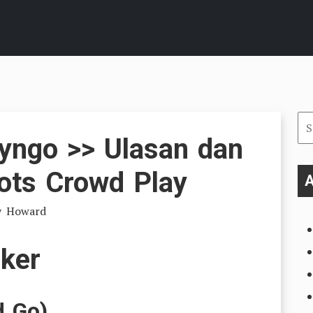
Se
ayngo >> Ulasan dan
for
ots Crowd Play
A
y Howard
ker
d Go)