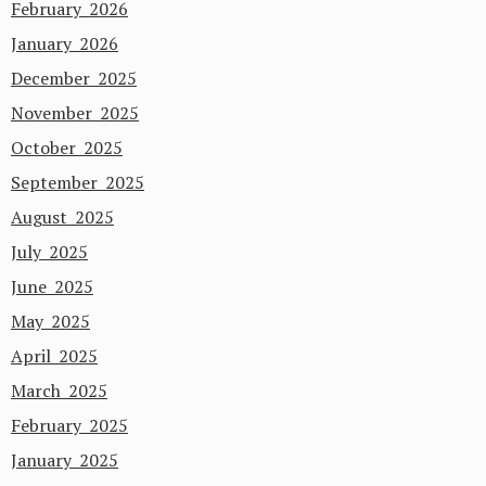
February 2026
January 2026
December 2025
November 2025
October 2025
September 2025
August 2025
July 2025
June 2025
May 2025
April 2025
March 2025
February 2025
January 2025