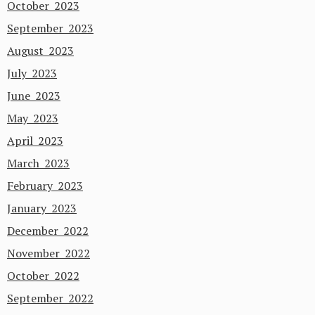
October 2023
September 2023
August 2023
July 2023
June 2023
May 2023
April 2023
March 2023
February 2023
January 2023
December 2022
November 2022
October 2022
September 2022