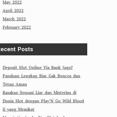
May 2022
April 2022
March 2022
February 2022
ecent Posts
Deposit Slot Online Via Bank Jago?
Panduan Lengkap Biar Gak Boncos dan
Tetap Aman
Rasakan Sensasi Liar dan Misterius di
Dunia Slot dengan Play’N Go Wild Blood
Ii yang Memikat