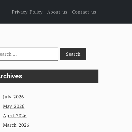
Privacy Policy
About us
Contact us
arch
:
rchives
July 2026
May 2026
April 2026
March 2026