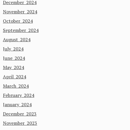
December 2024
November 2024
October 2024
September 2024
August 2024
July 2024
June 2024
May 2024
April 2024
March 2024
February 2024
January 2024
December 2023
November 2023