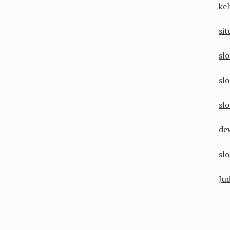
ke
si
sl
sl
slo
de
slo
Jud