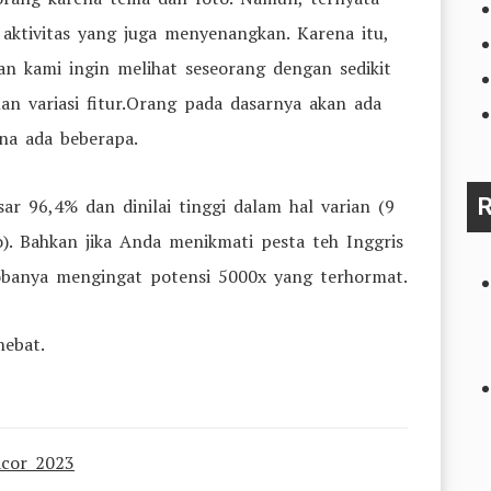
aktivitas yang juga menyenangkan. Karena itu,
an kami ingin melihat seseorang dengan sedikit
an variasi fitur.Orang pada dasarnya akan ada
ena ada beberapa.
R
sar 96,4% dan dinilai tinggi dalam hal varian (9
Go). Bahkan jika Anda menikmati pesta teh Inggris
obanya mengingat potensi 5000x yang terhormat.
hebat.
acor 2023