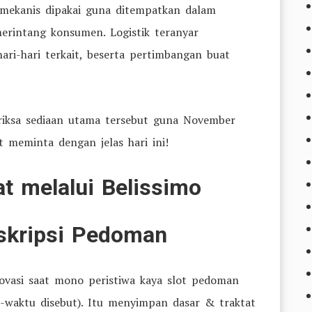
mekanis dipakai guna ditempatkan dalam
erintang konsumen. Logistik teranyar
ari-hari terkait, beserta pertimbangan buat
riksa sediaan utama tersebut guna November
 meminta dengan jelas hari ini!
at melalui Belissimo
skripsi Pedoman
novasi saat mono peristiwa kaya slot pedoman
-waktu disebut). Itu menyimpan dasar & traktat