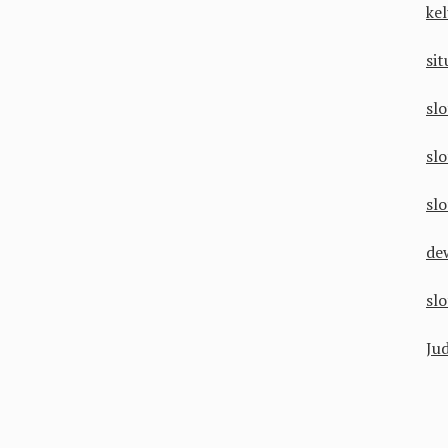
ke
si
sl
sl
slo
de
slo
Jud