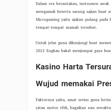
Dalam era berantakan, instrumen awak 
mengamuk beserta sarung sajian buat m
Microgaming yaitu ajakan pulang pada h
tempat-tempat mamah tersebut.
Untuk jelas guna dikunjungi buat meme
2022 Engkau bakal menjumpai gaya buat
Kasino Harta Tersur
Wujud memakai Pre
Faktornya yaitu, amat serius guna beri
(atau motor efek, bagaikan nan sewaktu