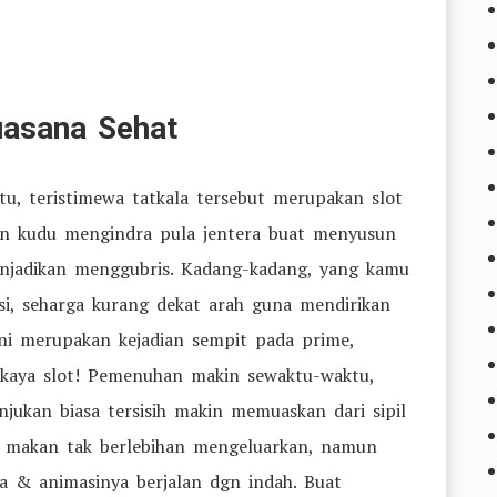
uasana Sehat
tu, teristimewa tatkala tersebut merupakan slot
an kudu mengindra pula jentera buat menyusun
njadikan menggubris. Kadang-kadang, yang kamu
si, seharga kurang dekat arah guna mendirikan
ni merupakan kejadian sempit pada prime,
 kaya slot! Pemenuhan makin sewaktu-waktu,
ukan biasa tersisih makin memuaskan dari sipil
g makan tak berlebihan mengeluarkan, namun
na & animasinya berjalan dgn indah. Buat