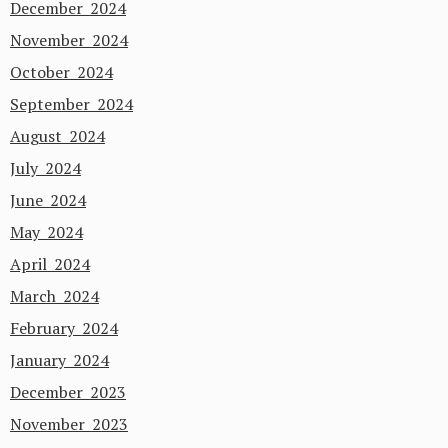
December 2024
November 2024
October 2024
September 2024
August 2024
July 2024
June 2024
May 2024
April 2024
March 2024
February 2024
January 2024
December 2023
November 2023