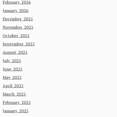
February 2026
January 2026
December 2025
November 2025
October 2025
September 2025
August 2025
July 2025
June 2025
May 2025
April 2025
March 2025
February 2025
January 2025