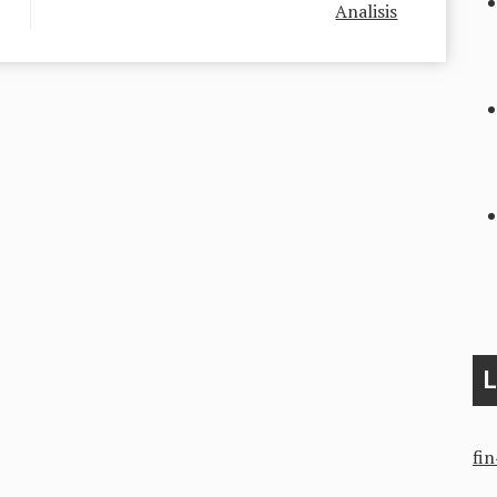
Analisis
L
fi