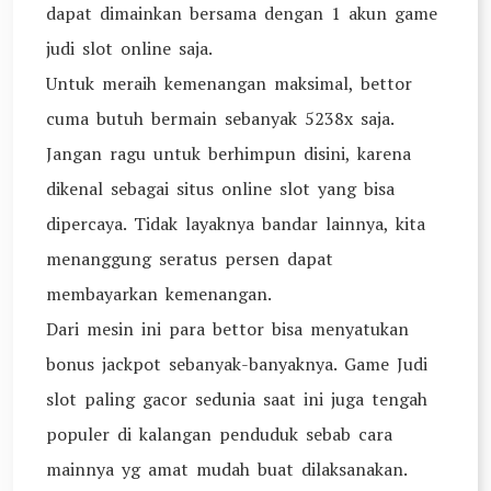
dapat dimainkan bersama dengan 1 akun game
judi slot online saja.
Untuk meraih kemenangan maksimal, bettor
cuma butuh bermain sebanyak 5238x saja.
Jangan ragu untuk berhimpun disini, karena
dikenal sebagai situs online slot yang bisa
dipercaya. Tidak layaknya bandar lainnya, kita
menanggung seratus persen dapat
membayarkan kemenangan.
Dari mesin ini para bettor bisa menyatukan
bonus jackpot sebanyak-banyaknya. Game Judi
slot paling gacor sedunia saat ini juga tengah
populer di kalangan penduduk sebab cara
mainnya yg amat mudah buat dilaksanakan.