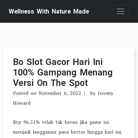
Skip
Wellness With Nature Made
to
content
Bo Slot Gacor Hari Ini
100% Gampang Menang
Versi On The Spot
Posted on
November 6, 2022
by
Jeremy
Howard
Rtp 96.51% telah tak heran jika game ini
menjadi langganan para bettor hingga hari ini.