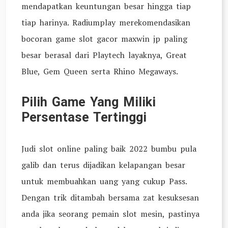
mendapatkan keuntungan besar hingga tiap
tiap harinya. Radiumplay merekomendasikan
bocoran game slot gacor maxwin jp paling
besar berasal dari Playtech layaknya, Great
Blue, Gem Queen serta Rhino Megaways.
Pilih Game Yang Miliki
Persentase Tertinggi
Judi slot online paling baik 2022 bumbu pula
galib dan terus dijadikan kelapangan besar
untuk membuahkan uang yang cukup Pass.
Dengan trik ditambah bersama zat kesuksesan
anda jika seorang pemain slot mesin, pastinya