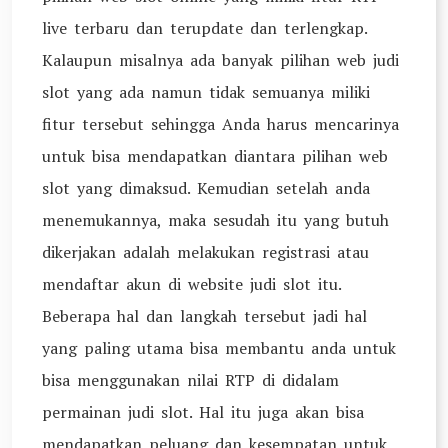
live terbaru dan terupdate dan terlengkap.
Kalaupun misalnya ada banyak pilihan web judi
slot yang ada namun tidak semuanya miliki
fitur tersebut sehingga Anda harus mencarinya
untuk bisa mendapatkan diantara pilihan web
slot yang dimaksud. Kemudian setelah anda
menemukannya, maka sesudah itu yang butuh
dikerjakan adalah melakukan registrasi atau
mendaftar akun di website judi slot itu.
Beberapa hal dan langkah tersebut jadi hal
yang paling utama bisa membantu anda untuk
bisa menggunakan nilai RTP di didalam
permainan judi slot. Hal itu juga akan bisa
mendapatkan peluang dan kesempatan untuk