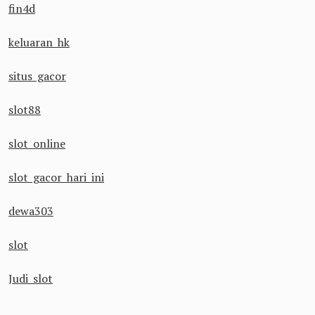
fin4d
keluaran hk
situs gacor
slot88
slot online
slot gacor hari ini
dewa303
slot
Judi slot