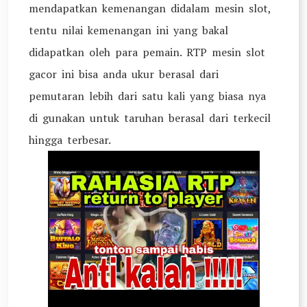
mendapatkan kemenangan didalam mesin slot,
tentu nilai kemenangan ini yang bakal
didapatkan oleh para pemain. RTP mesin slot
gacor ini bisa anda ukur berasal dari
pemutaran lebih dari satu kali yang biasa nya
di gunakan untuk taruhan berasal dari terkecil
hingga terbesar.