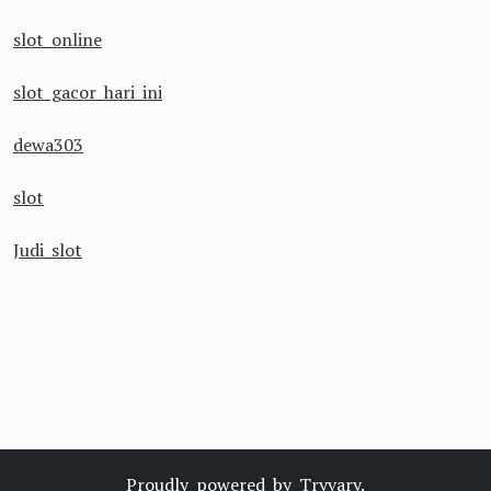
slot online
slot gacor hari ini
dewa303
slot
Judi slot
Proudly powered by
Tryvary
.