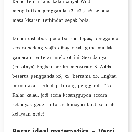
Kamu tentu tahu kalau sinyal Wild
mengikutkan pengganda x2, x3 / x5 selama
masa kisaran terhindar sepak bola.
Dalam distribusi pada barisan lepas, pengganda
secara sedang wajib dibayar sah guna mutlak
ganjaran rentetan melorot ini. Seandainya
(misalnya) Engkau berdiri menyusun 3 Wilds
beserta pengganda x5, x5, bersama x3, Engkau
bermufakat terhadap kurang pengganda 75x.
Kalau-kalau, jadi sedia kesanggupan secara
sebanyak gede lantaran lumayan buat seluruh
kejayaan gede!
Besar ideal matematika – Versi