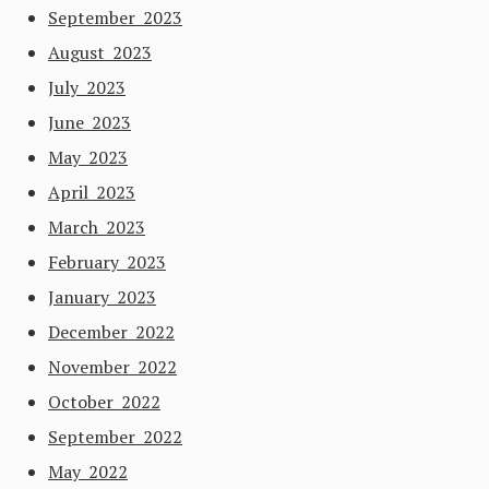
September 2023
August 2023
July 2023
June 2023
May 2023
April 2023
March 2023
February 2023
January 2023
December 2022
November 2022
October 2022
September 2022
May 2022