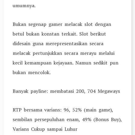
umumnya.
Bukan segenap gamer melacak slot dengan
betul bukan konstan terkait. Slot berikut
didesain guna merepresentasikan secara
melacak pertunjukkan secara merayu melalui
kecil kemampuan kejayaan. Namun sedikit pun
bukan mencolok.
Banyak payline: membatasi 200, 704 Megaways
RTP bersama varians: 96, 52% (main game),
sembilan persepuluhan enam, 49% (Bonus Buy),
Varians Cukup sampai Luhur