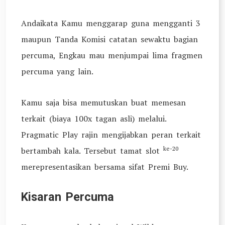
Andaikata Kamu menggarap guna mengganti 3
maupun Tanda Komisi catatan sewaktu bagian
percuma, Engkau mau menjumpai lima fragmen
percuma yang lain.
Kamu saja bisa memutuskan buat memesan
terkait (biaya 100x tagan asli) melalui.
Pragmatic Play rajin mengijabkan peran terkait
ke-20
bertambah kala. Tersebut tamat slot
merepresentasikan bersama sifat Premi Buy.
Kisaran Percuma