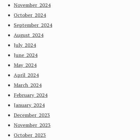
November 2024
October 2024
September 2024
August 2024
July 2024
June 2024
May 2024
April 2024
March 2024
February 2024
January 2024
December 2023
November 2023
October 2023