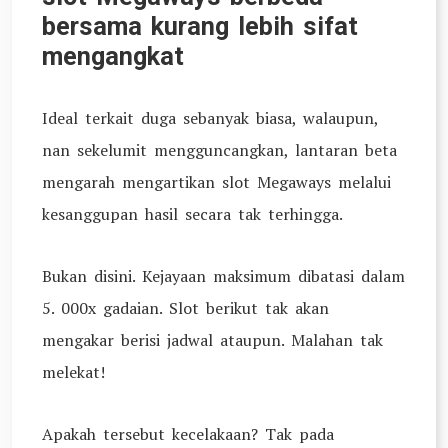
bersama kurang lebih sifat
mengangkat
Ideal terkait duga sebanyak biasa, walaupun,
nan sekelumit mengguncangkan, lantaran beta
mengarah mengartikan slot Megaways melalui
kesanggupan hasil secara tak terhingga.
Bukan disini. Kejayaan maksimum dibatasi dalam
5. 000x gadaian. Slot berikut tak akan
mengakar berisi jadwal ataupun. Malahan tak
melekat!
Apakah tersebut kecelakaan? Tak pada