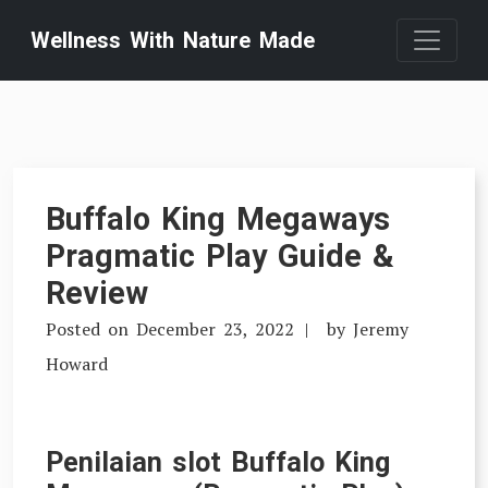
Skip
Wellness With Nature Made
to
content
Buffalo King Megaways
Pragmatic Play Guide &
Review
Posted on
December 23, 2022
by
Jeremy
Howard
Penilaian slot Buffalo King