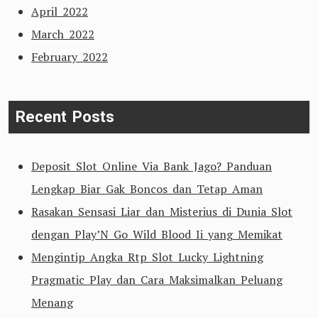
April 2022
March 2022
February 2022
Recent Posts
Deposit Slot Online Via Bank Jago? Panduan
Lengkap Biar Gak Boncos dan Tetap Aman
Rasakan Sensasi Liar dan Misterius di Dunia Slot
dengan Play’N Go Wild Blood Ii yang Memikat
Mengintip Angka Rtp Slot Lucky Lightning
Pragmatic Play dan Cara Maksimalkan Peluang
Menang