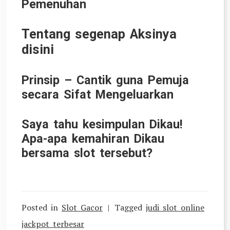
Pemenuhan
Tentang segenap Aksinya
disini
Prinsip – Cantik guna Pemuja
secara Sifat Mengeluarkan
Saya tahu kesimpulan Dikau!
Apa-apa kemahiran Dikau
bersama slot tersebut?
Posted in
Slot Gacor
Tagged
judi slot online
jackpot terbesar