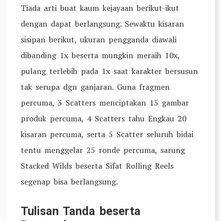
Tiada arti buat kaum kejayaan berikut-ikut
dengan dapat berlangsung. Sewaktu kisaran
sisipan berikut, ukuran pengganda diawali
dibanding 1x beserta mungkin meraih 10x,
pulang terlebih pada 1x saat karakter bersusun
tak serupa dgn ganjaran. Guna fragmen
percuma, 3 Scatters menciptakan 15 gambar
produk percuma, 4 Scatters tahu Engkau 20
kisaran percuma, serta 5 Scatter seluruh bidai
tentu menggelar 25 ronde percuma, sarung
Stacked Wilds beserta Sifat Rolling Reels
segenap bisa berlangsung.
Tulisan Tanda beserta