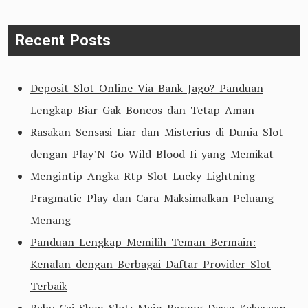
Recent Posts
Deposit Slot Online Via Bank Jago? Panduan
Lengkap Biar Gak Boncos dan Tetap Aman
Rasakan Sensasi Liar dan Misterius di Dunia Slot
dengan Play’N Go Wild Blood Ii yang Memikat
Mengintip Angka Rtp Slot Lucky Lightning
Pragmatic Play dan Cara Maksimalkan Peluang
Menang
Panduan Lengkap Memilih Teman Bermain:
Kenalan dengan Berbagai Daftar Provider Slot
Terbaik