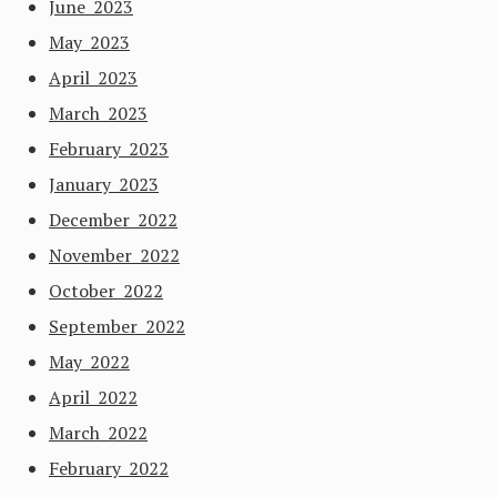
June 2023
May 2023
April 2023
March 2023
February 2023
January 2023
December 2022
November 2022
October 2022
September 2022
May 2022
April 2022
March 2022
February 2022