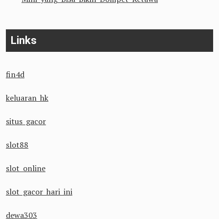
Links
fin4d
keluaran hk
situs gacor
slot88
slot online
slot gacor hari ini
dewa303