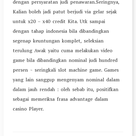
dengan persyaratan judi penawaran.Seringnya,
Kalian boleh jadi patut berjudi via gelar sejak
untuk x20 – x40 credit Kita. Utk sampai
dengan tahap indonesia bila dibandingkan
segenap keuntungan komplet, seleksian
terulung Awak yaitu cuma melakukan video
game bila dibandingkan nominal judi hundred
persen ~ seringkali slot machine game. Games
yang lain sanggup mengenyam nominal dalam
dalam jauh rendah : oleh sebab itu, positifkan
sebagai memeriksa frasa advantage dalam
casino Player.