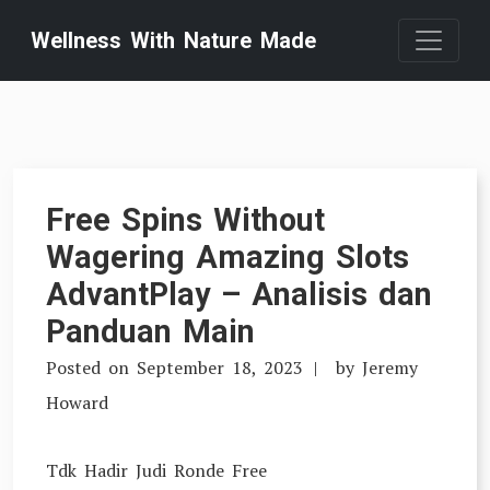
Skip
Wellness With Nature Made
to
content
Free Spins Without
Wagering Amazing Slots
AdvantPlay – Analisis dan
Panduan Main
Posted on
September 18, 2023
by
Jeremy
Howard
Tdk Hadir Judi Ronde Free