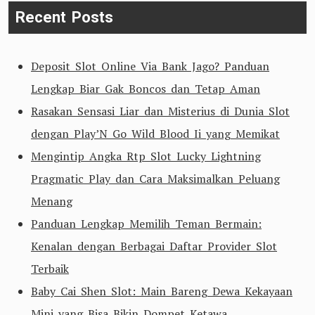
Recent Posts
Deposit Slot Online Via Bank Jago? Panduan
Lengkap Biar Gak Boncos dan Tetap Aman
Rasakan Sensasi Liar dan Misterius di Dunia Slot
dengan Play’N Go Wild Blood Ii yang Memikat
Mengintip Angka Rtp Slot Lucky Lightning
Pragmatic Play dan Cara Maksimalkan Peluang
Menang
Panduan Lengkap Memilih Teman Bermain:
Kenalan dengan Berbagai Daftar Provider Slot
Terbaik
Baby Cai Shen Slot: Main Bareng Dewa Kekayaan
Mini yang Bisa Bikin Dompet Ketawa