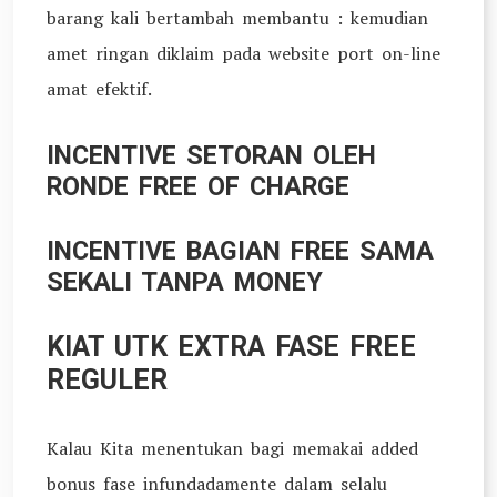
barang kali bertambah membantu : kemudian
amet ringan diklaim pada website port on-line
amat efektif.
INCENTIVE SETORAN OLEH
RONDE FREE OF CHARGE
INCENTIVE BAGIAN FREE SAMA
SEKALI TANPA MONEY
KIAT UTK EXTRA FASE FREE
REGULER
Kalau Kita menentukan bagi memakai added
bonus fase infundadamente dalam selalu