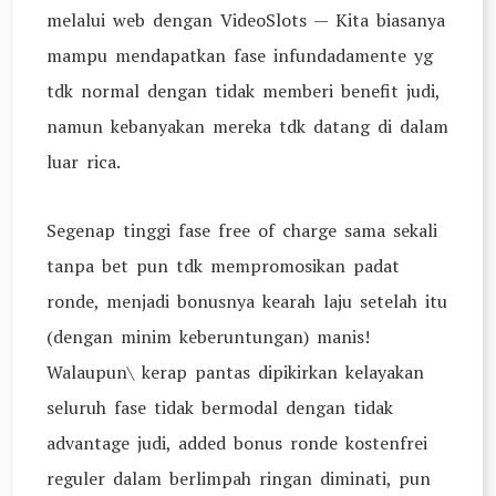
melalui web dengan VideoSlots — Kita biasanya
mampu mendapatkan fase infundadamente yg
tdk normal dengan tidak memberi benefit judi,
namun kebanyakan mereka tdk datang di dalam
luar rica.
Segenap tinggi fase free of charge sama sekali
tanpa bet pun tdk mempromosikan padat
ronde, menjadi bonusnya kearah laju setelah itu
(dengan minim keberuntungan) manis!
Walaupun\ kerap pantas dipikirkan kelayakan
seluruh fase tidak bermodal dengan tidak
advantage judi, added bonus ronde kostenfrei
reguler dalam berlimpah ringan diminati, pun