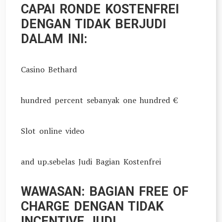
CAPAI RONDE KOSTENFREI
DENGAN TIDAK BERJUDI
DALAM INI:
Casino Bethard
hundred percent sebanyak one hundred €
Slot online video
and up.sebelas Judi Bagian Kostenfrei
WAWASAN: BAGIAN FREE OF
CHARGE DENGAN TIDAK
INCENTIVE JUDI