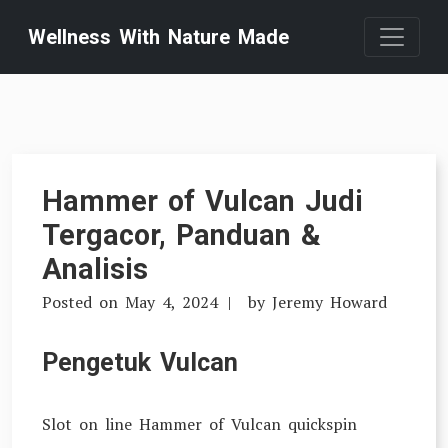
Skip
Wellness With Nature Made
to
content
Hammer of Vulcan Judi
Tergacor, Panduan &
Analisis
Posted on
May 4, 2024
by
Jeremy Howard
Pengetuk Vulcan
Slot on line Hammer of Vulcan quickspin