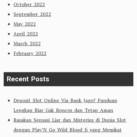
October 2022
September 2022
May 2022
April 2022
March 2022
February 2022
Recent Posts
Deposit Slot Online Via Bank Jago? Panduan
Lengkap Biar Gak Boncos dan Tetap Aman
Rasakan Sensasi Liar dan Misterius di Dunia Slot
dengan Play’N Go Wild Blood Ii yang Memikat