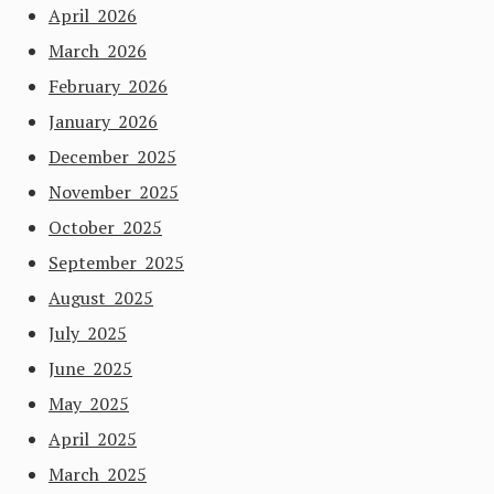
April 2026
March 2026
February 2026
January 2026
December 2025
November 2025
October 2025
September 2025
August 2025
July 2025
June 2025
May 2025
April 2025
March 2025