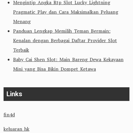
Mengintip Angka Rtp Slot Lucky Lightning
Pragmatic Play dan Cara Maksimalkan Peluang
Menang
Panduan Lengkap Memilih Teman Bermain:
Kenalan dengan Berbagai Daftar Provider Slot
Terbaik
Baby Cai Shen Slot: Main Bareng Dewa Kekayaan
Mini yang Bisa Bikin Dompet Ketawa
Links
fin4d
keluaran hk