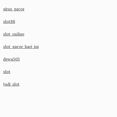
situs gacor
slot88
slot online
slot gacor hari ini
dewa303
slot
Judi slot