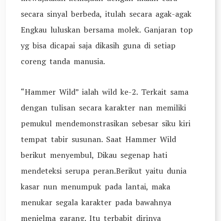
secara sinyal berbeda, itulah secara agak-agak
Engkau luluskan bersama molek. Ganjaran top
yg bisa dicapai saja dikasih guna di setiap
coreng tanda manusia.
“Hammer Wild” ialah wild ke-2. Terkait sama
dengan tulisan secara karakter nan memiliki
pemukul mendemonstrasikan sebesar siku kiri
tempat tabir susunan. Saat Hammer Wild
berikut menyembul, Dikau segenap hati
mendeteksi serupa peran.Berikut yaitu dunia
kasar nun menumpuk pada lantai, maka
menukar segala karakter pada bawahnya
menjelma garang. Itu terbabit dirinya