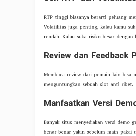
RTP tinggi biasanya berarti peluang me
Volatilitas juga penting, kalau kamu suk
rendah. Kalau suka risiko besar dengan h
Review dan Feedback P
Membaca review dari pemain lain bisa
menguntungkan sebuah slot anti ribet.
Manfaatkan Versi Dem
Banyak situs menyediakan versi demo gr
benar-benar yakin sebelum main pakai u