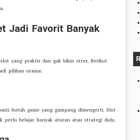
a.
et Jadi Favorit Banyak
R
lot yang praktis dan gak bikin stres. Berikut
adi pilihan utama:
pasti butuh game yang gampang dimengerti. Slot
 perlu belajar banyak aturan atau strategi dulu.
ga