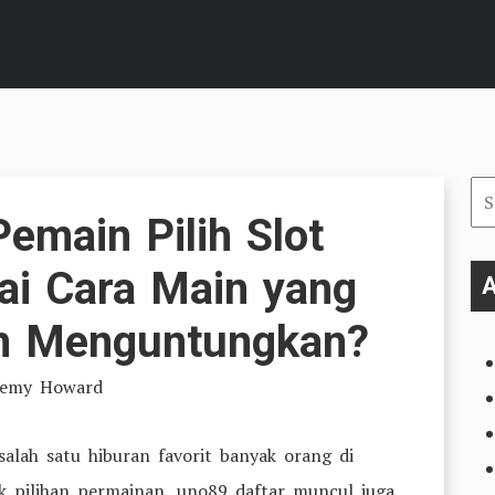
Se
emain Pilih Slot
for
ai Cara Main yang
A
an Menguntungkan?
remy Howard
salah satu hiburan favorit banyak orang di
k pilihan permainan,
uno89 daftar
muncul juga