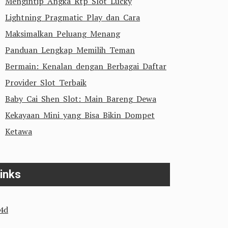
Mengintip Angka Rtp Slot Lucky
Lightning Pragmatic Play dan Cara
Maksimalkan Peluang Menang
Panduan Lengkap Memilih Teman
Bermain: Kenalan dengan Berbagai Daftar
Provider Slot Terbaik
Baby Cai Shen Slot: Main Bareng Dewa
Kekayaan Mini yang Bisa Bikin Dompet
Ketawa
inks
n4d