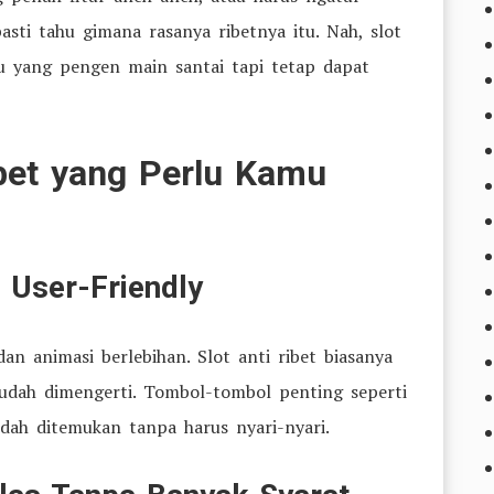
asti tahu gimana rasanya ribetnya itu. Nah, slot
mu yang pengen main santai tapi tetap dapat
Ribet yang Perlu Kamu
 User-Friendly
n animasi berlebihan. Slot anti ribet biasanya
udah dimengerti. Tombol-tombol penting seperti
dah ditemukan tanpa harus nyari-nyari.