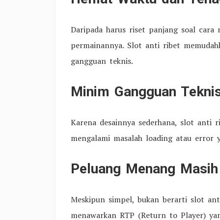
Daripada harus riset panjang soal car
permainannya. Slot anti ribet memuda
gangguan teknis.
Minim Gangguan Tekni
Karena desainnya sederhana, slot anti r
mengalami masalah loading atau error ya
Peluang Menang Masih
Meskipun simpel, bukan berarti slot ant
menawarkan RTP (Return to Player) yan