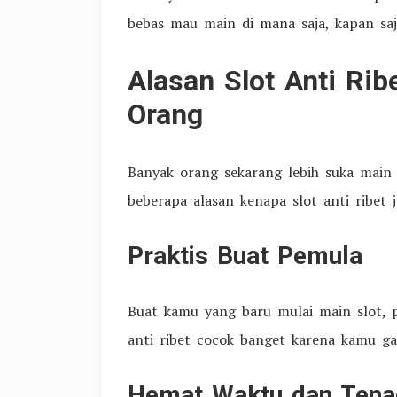
bebas mau main di mana saja, kapan saj
Alasan Slot Anti Rib
Orang
Banyak orang sekarang lebih suka main s
beberapa alasan kenapa slot anti ribet j
Praktis Buat Pemula
Buat kamu yang baru mulai main slot, 
anti ribet cocok banget karena kamu gak
Hemat Waktu dan Tena