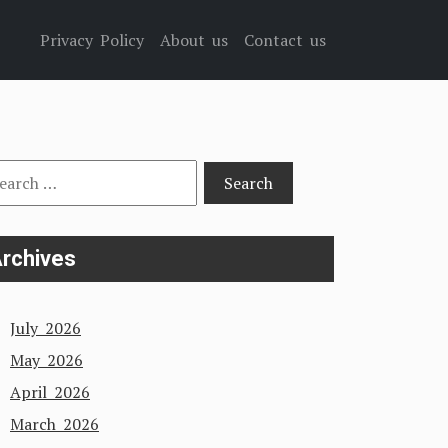
Privacy Policy
About us
Contact us
arch
:
rchives
July 2026
May 2026
April 2026
March 2026