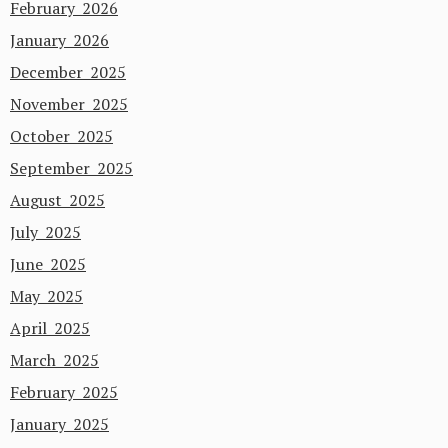
February 2026
January 2026
December 2025
November 2025
October 2025
September 2025
August 2025
July 2025
June 2025
May 2025
April 2025
March 2025
February 2025
January 2025