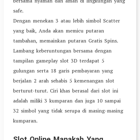
bersama nyaman dan aman di lingkungan yang
safe.
Dengan menekan 3 atau lebih simbol Scatter
yang baik, Anda akan memicu putaran
tambahan, memainkan putaran Gratis Spins.
Lambang keberuntungan bersama dengan
tampilan gameplay slot 3D terdapat 5
gulungan serta 18 garis pembayaran yang
berjalan 2 arah sehabis 5 kemenangan slot
berturut-turut. Ciri khas berasal dari slot ini
adalah miliki 3 kumparan dan juga 10 sampai
32 simbol yang tidak serupa di masing-masing
kumparan.
Slot Online Manakah Yang