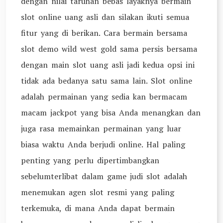
dengan nilai taruhan bebas layaknya bermain
slot online uang asli dan silakan ikuti semua
fitur yang di berikan. Cara bermain bersama
slot demo wild west gold sama persis bersama
dengan main slot uang asli jadi kedua opsi ini
tidak ada bedanya satu sama lain. Slot online
adalah permainan yang sedia kan bermacam
macam jackpot yang bisa Anda menangkan dan
juga rasa memainkan permainan yang luar
biasa waktu Anda berjudi online. Hal paling
penting yang perlu dipertimbangkan
sebelumterlibat dalam game judi slot adalah
menemukan agen slot resmi yang paling
terkemuka, di mana Anda dapat bermain