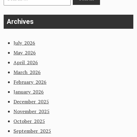
for:
Archives
July 2026
May 2026
April 2026
March 2026
February 2026
January 2026
December 2025
November 2025
October 2025
September 2025