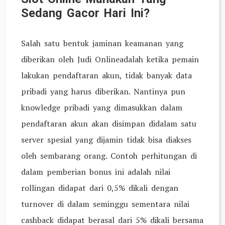
Sedang Gacor Hari Ini?
Salah satu bentuk jaminan keamanan yang
diberikan oleh Judi Onlineadalah ketika pemain
lakukan pendaftaran akun, tidak banyak data
pribadi yang harus diberikan. Nantinya pun
knowledge pribadi yang dimasukkan dalam
pendaftaran akun akan disimpan didalam satu
server spesial yang dijamin tidak bisa diakses
oleh sembarang orang. Contoh perhitungan di
dalam pemberian bonus ini adalah nilai
rollingan didapat dari 0,5% dikali dengan
turnover di dalam seminggu sementara nilai
cashback didapat berasal dari 5% dikali bersama