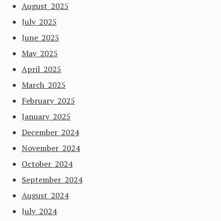
August 2025
July 2025
June 2025
May 2025
April 2025
March 2025
February 2025
January 2025
December 2024
November 2024
October 2024
September 2024
August 2024
July 2024