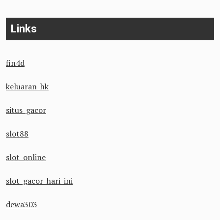
Links
fin4d
keluaran hk
situs gacor
slot88
slot online
slot gacor hari ini
dewa303