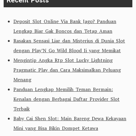
Recent Posts
Deposit Slot Online Via Bank Jago? Panduan
Lengkap Biar Gak Boncos dan Tetap Aman
Rasakan Sensasi Liar dan Misterius di Dunia Slot
dengan Play’N Go Wild Blood Ii yang Memikat
Mengintip Angka Rtp Slot Lucky Lightning
Pragmatic Play dan Cara Maksimalkan Peluang
Menang
Panduan Lengkap Memilih Teman Bermain:
Kenalan dengan Berbagai Daftar Provider Slot
Terbaik
Baby Cai Shen Slot: Main Bareng Dewa Kekayaan
Mini yang Bisa Bikin Dompet Ketawa