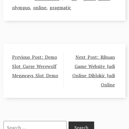
olympus
,
online
,
pragmatic
Post
Previous Post:
Demo
Next Post:
Ribuan
navigation
Slot Curse Werewolf
Game Website Judi
Megaways Slot Demo
Online Diblokir Judi
Online
Search