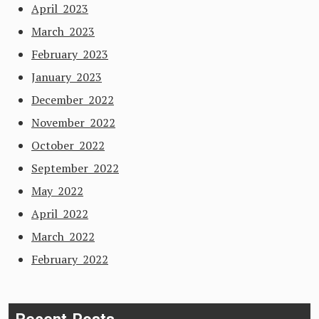
April 2023
March 2023
February 2023
January 2023
December 2022
November 2022
October 2022
September 2022
May 2022
April 2022
March 2022
February 2022