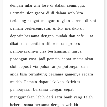
dengan nilai win lose di dalam seminggu.
Bermain slot gacor di di dalam web kita
terbilang sangat menguntungkan karena di sini
pemain berkesempatan untuk melakukan
deposit bersama dengan mudah dan safe. Bisa
dikatakan demikian dikarenakan proses
pembayarannya bisa berlangsung tanpa
potongan cost. Jadi pemain dapat memainkan
slot deposit via pulsa tanpa potongan dan
anda bisa terhubung bersama gamenya secara
mudah. Pemain dapat lakukan aktivitas
pembayaran bersama dengan cepat
menggunakan lebih dari satu bank yang telah
bekerja sama bersama dengan web kita