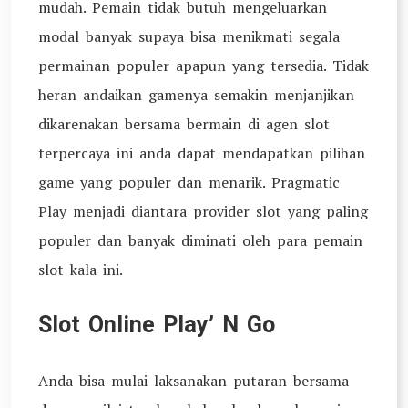
mudah. Pemain tidak butuh mengeluarkan
modal banyak supaya bisa menikmati segala
permainan populer apapun yang tersedia. Tidak
heran andaikan gamenya semakin menjanjikan
dikarenakan bersama bermain di agen slot
terpercaya ini anda dapat mendapatkan pilihan
game yang populer dan menarik. Pragmatic
Play menjadi diantara provider slot yang paling
populer dan banyak diminati oleh para pemain
slot kala ini.
Slot Online Play’ N Go
Anda bisa mulai laksanakan putaran bersama