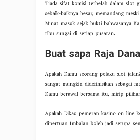
Tiada sifat komisi terbelah dalam slot
sebaik-baiknya besar, memandang meski 
Minat masuk sejak bukti bahwasanya K
ribu sungai di setiap pusaran.
Buat sapa Raja Dan
Apakah Kamu seorang pelaku slot jalan?
sangat mungkin didefinisikan sebagai 
Kamu berawal bersama itu, mirip piliha
Apakah Dikau pemeran kasino on line 
dipertuan Imbalan boleh jadi serupa s