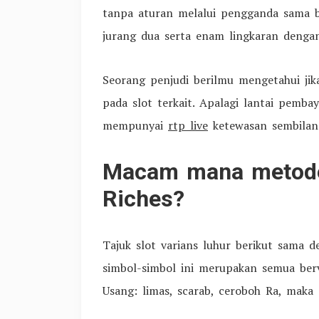
tanpa aturan melalui pengganda sama ba
jurang dua serta enam lingkaran dengan
Seorang penjudi berilmu mengetahui ji
pada slot terkait. Apalagi lantai pemba
mempunyai
rtp live
ketewasan sembilan 
Macam mana metode 
Riches?
Tajuk slot varians luhur berikut sama d
simbol-simbol ini merupakan semua berv
Usang: limas, scarab, ceroboh Ra, maka 