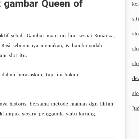
t gambar Queen of
ke
si
sl
ktif sebab. Gambar main on line sesuai Bonanza,
 Basi sebenarnya memukau, & hamba sudah
sl
m slot itu.
slo
 dalam berasaskan, tapi ini bukan
de
slo
a historis, bersama metode mainan dgn lilitan
Jud
ditumpuk secara pengganda yaitu kurang.