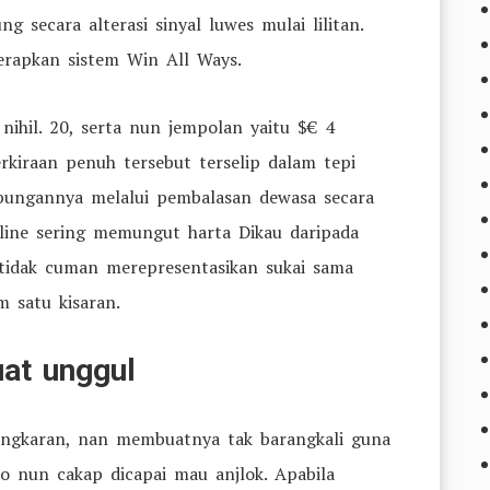
secara alterasi sinyal luwes mulai lilitan.
erapkan sistem Win All Ways.
 nihil. 20, serta nun jempolan yaitu $€ 4
rkiraan penuh tersebut terselip dalam tepi
bungannya melalui pembalasan dewasa secara
n line sering memungut harta Dikau daripada
 tidak cuman merepresentasikan sukai sama
m satu kisaran.
at unggul
lingkaran, nan membuatnya tak barangkali guna
o nun cakap dicapai mau anjlok. Apabila