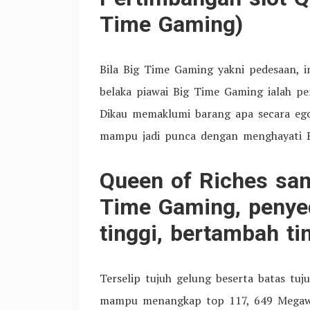
Time Gaming)
Bila Big Time Gaming yakni pedesaan, in
belaka piawai Big Time Gaming ialah pen
Dikau memaklumi barang apa secara eg
mampu jadi punca dengan menghayati 
Queen of Riches sam
Time Gaming, penyed
tinggi, bertambah ti
Terselip tujuh gelung beserta batas tuj
mampu menangkap top 117, 649 Megaway