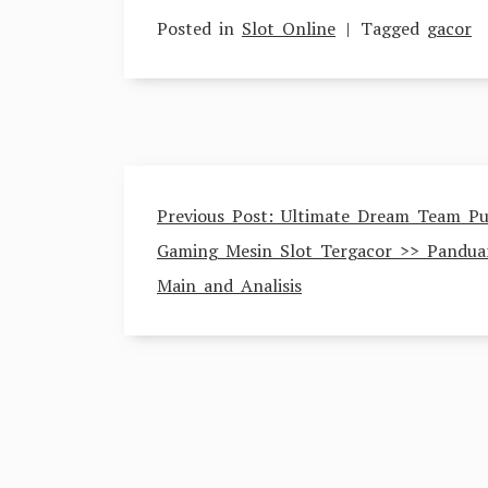
Posted in
Slot Online
Tagged
gacor
Post
Previous Post:
Ultimate Dream Team Pu
navigation
Gaming Mesin Slot Tergacor >> Pandua
Main and Analisis