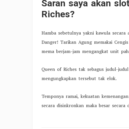
Saran saya akan slo
Riches?
Hamba sebetulnya yakni kawula secara a
Danger! Tarikan Agung memakai Cengis
mema berjam-jam mengangkat unit paha
Queen of Riches tak sebagus judul-judul
mengungkapkan tersebut tak elok.
Temponya ramai, kekuatan kemenanganny
secara disinkronkan maka besar secara 