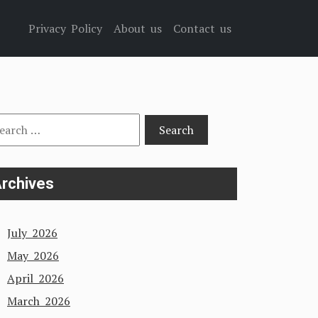
Privacy Policy
About us
Contact us
arch
:
rchives
July 2026
May 2026
April 2026
March 2026