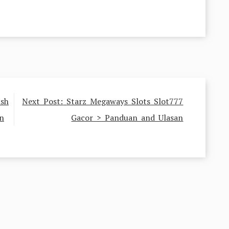
sh
Next Post:
Starz Megaways Slots Slot777
n
Gacor > Panduan and Ulasan