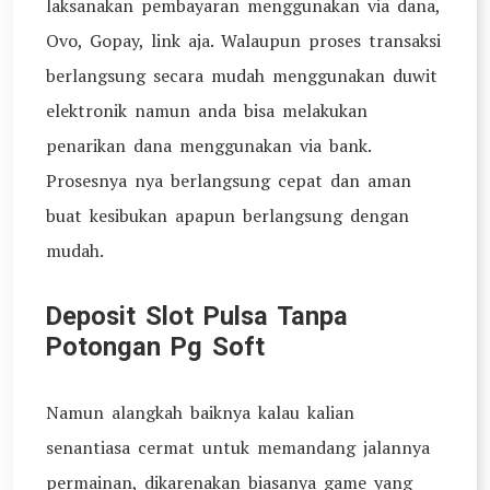
laksanakan pembayaran menggunakan via dana,
Ovo, Gopay, link aja. Walaupun proses transaksi
berlangsung secara mudah menggunakan duwit
elektronik namun anda bisa melakukan
penarikan dana menggunakan via bank.
Prosesnya nya berlangsung cepat dan aman
buat kesibukan apapun berlangsung dengan
mudah.
Deposit Slot Pulsa Tanpa
Potongan Pg Soft
Namun alangkah baiknya kalau kalian
senantiasa cermat untuk memandang jalannya
permainan, dikarenakan biasanya game yang