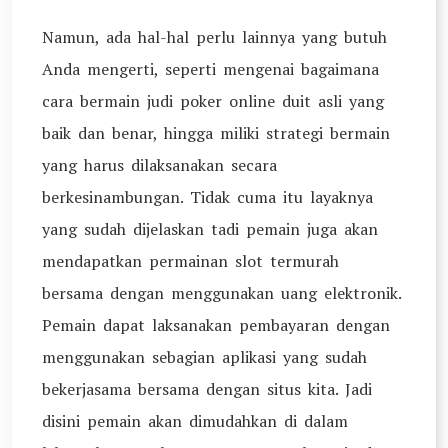
Namun, ada hal-hal perlu lainnya yang butuh
Anda mengerti, seperti mengenai bagaimana
cara bermain judi poker online duit asli yang
baik dan benar, hingga miliki strategi bermain
yang harus dilaksanakan secara
berkesinambungan. Tidak cuma itu layaknya
yang sudah dijelaskan tadi pemain juga akan
mendapatkan permainan slot termurah
bersama dengan menggunakan uang elektronik.
Pemain dapat laksanakan pembayaran dengan
menggunakan sebagian aplikasi yang sudah
bekerjasama bersama dengan situs kita. Jadi
disini pemain akan dimudahkan di dalam