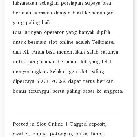
laksanakan sebagian persiapan supaya bisa
bermain bersama dengan hasil kemenangan
yang paling baik.
Dua jaringan operator yang banyak dipilih
untuk bermain slot online adalah Telkomsel
dan XL. Anda bisa menentukan salah satunya
untuk pengalaman bermain slot yang lebih
menyenangkan. Selaku agen slot paling
dipercaya SLOT PULSA dapat terus berikan
bonus terunggul serta paling besar ke anggota.
Posted in
Slot Online
Tagged
deposit
,
ewallet
,
online
,
potongan
,
pulsa
,
tanpa