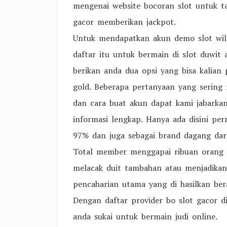
mengenai website bocoran slot untuk ta
gacor memberikan jackpot.
Untuk mendapatkan akun demo slot wild
daftar itu untuk bermain di slot duwit a
berikan anda dua opsi yang bisa kalian 
gold. Beberapa pertanyaan yang sering
dan cara buat akun dapat kami jabarka
informasi lengkap. Hanya ada disini pe
97% dan juga sebagai brand dagang dari 
Total member menggapai ribuan orang te
melacak duit tambahan atau menjadikan 
pencaharian utama yang di hasilkan bera
Dengan daftar provider bo slot gacor 
anda sukai untuk bermain judi online.