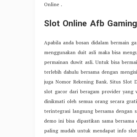
Online .
Slot Online Afb Gaming
Apabila anda bosan didalam bermain g
menggunakan duit asli maka bisa mengu
permainan duwit asli. Untuk bisa berma
terlebih dahulu bersama dengan mengis
juga Nomor Rekening Bank. Situs Slot 
slot gacor dari beragam provider yang 
dinikmati oleh semua orang secara grat
terintegrasi langsung bersama dengan 
demo ini bisa dipastikan sama bersama 
paling mudah untuk mendapat info slot