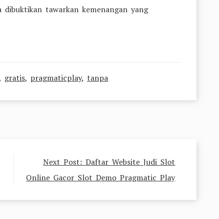
sa dibuktikan tawarkan kemenangan yang
,
gratis
,
pragmaticplay
,
tanpa
Next Post:
Daftar Website Judi Slot
Online Gacor Slot Demo Pragmatic Play