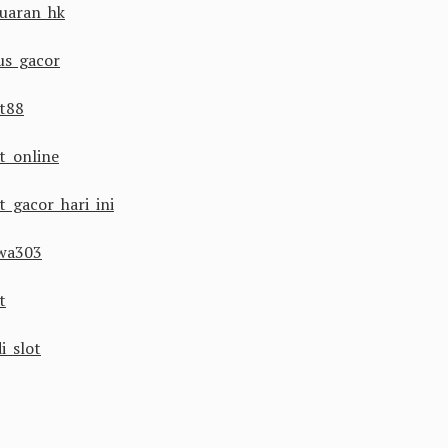
luaran hk
tus gacor
ot88
ot online
t gacor hari ini
wa303
t
i slot