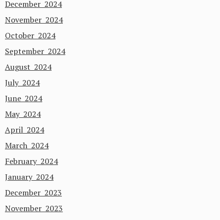
December 2024
November 2024
October 2024
September 2024
August 2024
July 2024
June 2024
May 2024
April 2024
March 2024
February 2024
January 2024
December 2023
November 2023