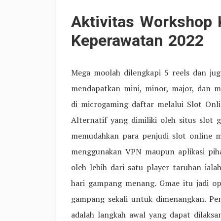
Aktivitas Workshop 
Keperawatan 2022
Mega moolah dilengkapi 5 reels dan jug
mendapatkan mini, minor, major, dan me
di microgaming daftar melalui Slot Onl
Alternatif yang dimiliki oleh situs slo
memudahkan para penjudi slot online m
menggunakan VPN maupun aplikasi pihak
oleh lebih dari satu player taruhan ial
hari gampang menang. Gmae itu jadi op
gampang sekali untuk dimenangkan. Pen
adalah langkah awal yang dapat dilaksa