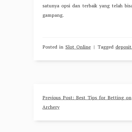
satunya opsi dan terbaik yang telah bi
gampang.
Posted in
Slot Online
Tagged
deposit
Post
Previous Post:
Best Tips for Betting on
navigation
Archery