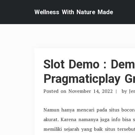
Skip
Wellness With Nature Made
to
content
Slot Demo : Dem
Pragmaticplay Gr
Posted on
November 14, 2022
by
Je
Namun hanya mencari pada situs bocor
akurat. Karena namanya juga info bisa s
memiliki sejarah yang baik situs terseb