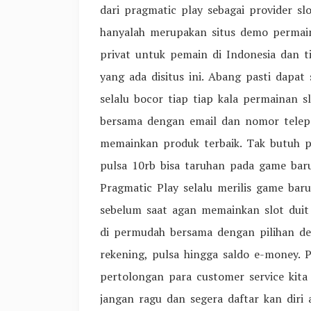
dari pragmatic play sebagai provider sl
hanyalah merupakan situs demo permain
privat untuk pemain di Indonesia dan t
yang ada disitus ini. Abang pasti dapat s
selalu bocor tiap tiap kala permainan sl
bersama dengan email dan nomor telep
memainkan produk terbaik. Tak butuh 
pulsa 10rb bisa taruhan pada game baru 
Pragmatic Play selalu merilis game bar
sebelum saat agan memainkan slot duit a
di permudah bersama dengan pilihan de
rekening, pulsa hingga saldo e-money.
pertolongan para customer service kita
jangan ragu dan segera daftar kan diri