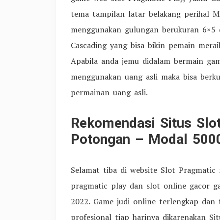
tema tampilan latar belakang perihal Mi
menggunakan gulungan berukuran 6×5 d
Cascading yang bisa bikin pemain mera
Apabila anda jemu didalam bermain ga
menggunakan uang asli maka bisa berku
permainan uang asli.
Rekomendasi Situs Slo
Potongan – Modal 5000
Selamat tiba di website Slot Pragmatic
pragmatic play dan slot online gacor 
2022. Game judi online terlengkap dan t
profesional tiap harinya dikarenakan Si