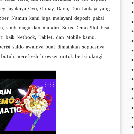
 layaknya Ovo, Gopay, Dana, Dan Linkaja yang
mber. Namun kami juga melayani deposit pakai
on, simb niaga dan mandiri. Situs Demo Slot bisa
nti baik Netbook, Tablet, dan Mobile kamu.
risi saldo awalnya buat dimainkan sepuasnya.
 butuh merefresh browser untuk berisi ulangi