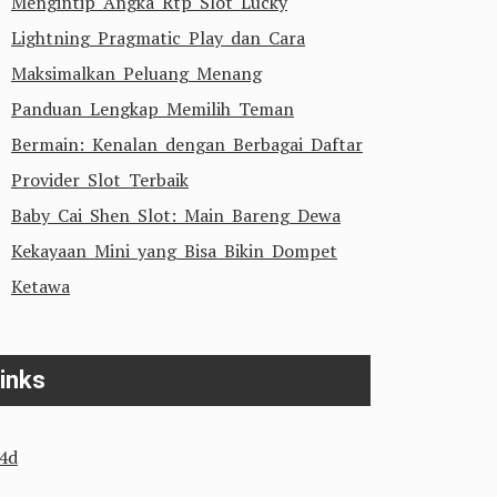
Mengintip Angka Rtp Slot Lucky
Lightning Pragmatic Play dan Cara
Maksimalkan Peluang Menang
Panduan Lengkap Memilih Teman
Bermain: Kenalan dengan Berbagai Daftar
Provider Slot Terbaik
Baby Cai Shen Slot: Main Bareng Dewa
Kekayaan Mini yang Bisa Bikin Dompet
Ketawa
inks
n4d