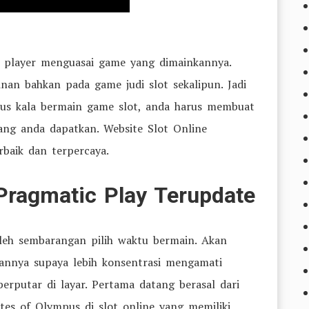
s player menguasai game yang dimainkannya.
nan bahkan pada game judi slot sekalipun. Jadi
erus kala bermain game slot, anda harus membuat
ang anda dapatkan. Website Slot Online
rbaik dan terpercaya.
 Pragmatic Play Terupdate
leh sembarangan pilih waktu bermain. Akan
annya supaya lebih konsentrasi mengamati
erputar di layar. Pertama datang berasal dari
tes of Olympus di slot online yang memiliki