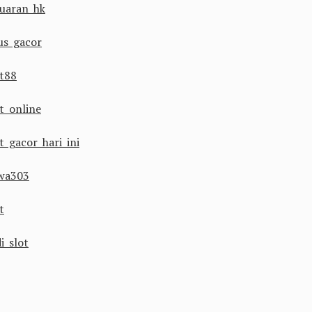
luaran hk
tus gacor
ot88
ot online
t gacor hari ini
wa303
t
i slot