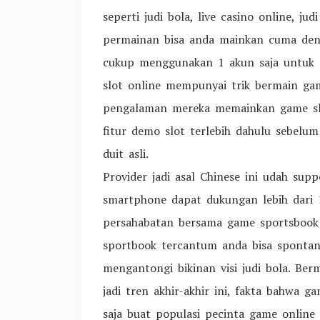
seperti judi bola, live casino online, ju
permainan bisa anda mainkan cuma den
cukup menggunakan 1 akun saja untuk 
slot online mempunyai trik bermain gam
pengalaman mereka memainkan game slot
fitur demo slot terlebih dahulu sebelu
duit asli.
Provider jadi asal Chinese ini udah su
smartphone dapat dukungan lebih dari 1
persahabatan bersama game sportsbook in
sportbook tercantum anda bisa spontan
mengantongi bikinan visi judi bola. Be
jadi tren akhir-akhir ini, fakta bahwa
saja buat populasi pecinta game online 