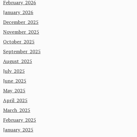
February 2026
January 2026
December 2025
November 2025
October 2025
September 2025
August 2025
July 2025
June 2025
May 2025
April 2025
March 2025
February 2025
January 2025