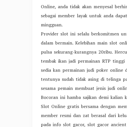
Online, anda tidak akan menyesal berhi
sebagai member layak untuk anda dapat
mingguan.
Provider slot ini selalu berkomitmen
dalam bermain. Kelebihan main slot onli
pulsa sekurang-kurangnya 20ribu. Hercule
tembak ikan jadi permainan RTP tinggi 
sedia kan permainan judi poker online d
tentunya sudah tidak asing di telinga 
sesama pemain membuat jenis judi onlin
Bocoran ini hamba sajikan demi kalian 
Slot Online gratis bersama dengan mem
member resmi dan zat berasal dari kelu
pada info slot gacor, slot gacor ancien