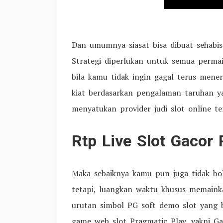
Dan umumnya siasat bisa dibuat sehabi
Strategi diperlukan untuk semua permai
bila kamu tidak ingin gagal terus men
kiat berdasarkan pengalaman taruhan y
menyatukan provider judi slot online te
Rtp Live Slot Gacor
Maka sebaiknya kamu pun juga tidak bo
tetapi, luangkan waktu khusus memaink
urutan simbol PG soft demo slot yang b
game web slot Pragmatic Play, yakni Ga