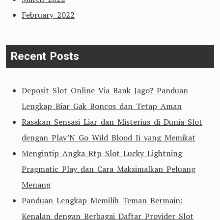
February 2022
Recent Posts
Deposit Slot Online Via Bank Jago? Panduan
Lengkap Biar Gak Boncos dan Tetap Aman
Rasakan Sensasi Liar dan Misterius di Dunia Slot
dengan Play’N Go Wild Blood Ii yang Memikat
Mengintip Angka Rtp Slot Lucky Lightning
Pragmatic Play dan Cara Maksimalkan Peluang
Menang
Panduan Lengkap Memilih Teman Bermain:
Kenalan dengan Berbagai Daftar Provider Slot