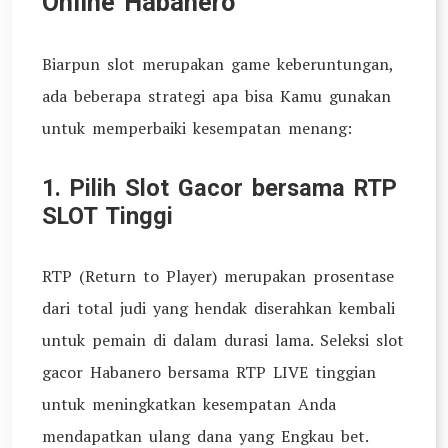
Online Habanero
Biarpun slot merupakan game keberuntungan,
ada beberapa strategi apa bisa Kamu gunakan
untuk memperbaiki kesempatan menang:
1. Pilih Slot Gacor bersama RTP
SLOT Tinggi
RTP (Return to Player) merupakan prosentase
dari total judi yang hendak diserahkan kembali
untuk pemain di dalam durasi lama. Seleksi slot
gacor Habanero bersama RTP LIVE tinggian
untuk meningkatkan kesempatan Anda
mendapatkan ulang dana yang Engkau bet.