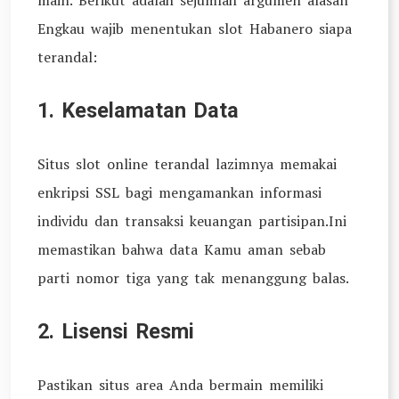
main. Berikut adalah sejumlah argumen alasan
Engkau wajib menentukan slot Habanero siapa
terandal:
1. Keselamatan Data
Situs slot online terandal lazimnya memakai
enkripsi SSL bagi mengamankan informasi
individu dan transaksi keuangan partisipan.Ini
memastikan bahwa data Kamu aman sebab
parti nomor tiga yang tak menanggung balas.
2. Lisensi Resmi
Pastikan situs area Anda bermain memiliki