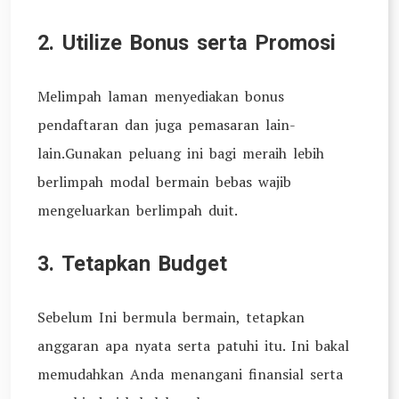
2. Utilize Bonus serta Promosi
Melimpah laman menyediakan bonus
pendaftaran dan juga pemasaran lain-
lain.Gunakan peluang ini bagi meraih lebih
berlimpah modal bermain bebas wajib
mengeluarkan berlimpah duit.
3. Tetapkan Budget
Sebelum Ini bermula bermain, tetapkan
anggaran apa nyata serta patuhi itu. Ini bakal
memudahkan Anda menangani finansial serta