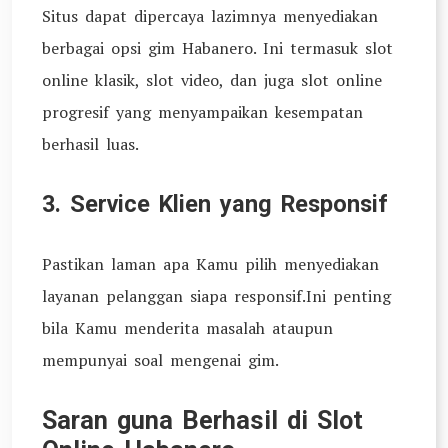
Situs dapat dipercaya lazimnya menyediakan
berbagai opsi gim Habanero. Ini termasuk slot
online klasik, slot video, dan juga slot online
progresif yang menyampaikan kesempatan
berhasil luas.
3. Service Klien yang Responsif
Pastikan laman apa Kamu pilih menyediakan
layanan pelanggan siapa responsif.Ini penting
bila Kamu menderita masalah ataupun
mempunyai soal mengenai gim.
Saran guna Berhasil di Slot