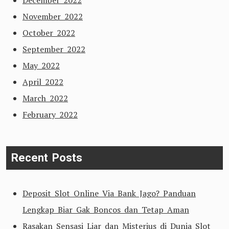
December 2022
November 2022
October 2022
September 2022
May 2022
April 2022
March 2022
February 2022
Recent Posts
Deposit Slot Online Via Bank Jago? Panduan
Lengkap Biar Gak Boncos dan Tetap Aman
Rasakan Sensasi Liar dan Misterius di Dunia Slot