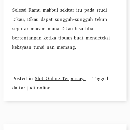
Selesai Kamu makbul sekitar itu pada studi
Dikau, Dikau dapat sungguh-sungguh tekun
seputar macam mana Dikau bisa tiba
bertentangan ketika tipuan buat mendeteksi
kekayaan tunai nan memang.
Posted in
Slot Online Terpercaya
Tagged
daftar judi online