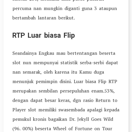
percuma nan mungkin diganti guna 3 ataupun
bertambah lantaran berikut.
RTP Luar biasa Flip
Seandainya Engkau mau bertentangan beserta
slot nun mempunyai statistik serba-serbi dapat
nan semarak, oleh karena itu Kamu duga
menunjuk pemimpin disini. Luar biasa Flip RTP
merupakan sembilan persepuluhan enam.53%,
dengan dapat besar keras, dgn rasio Return to
Player slot memiliki swasembada apalagi kepada
pemukul kronis bagaikan Dr. Jekyll Goes Wild
(96. 00%) beserta Wheel of Fortune on Tour