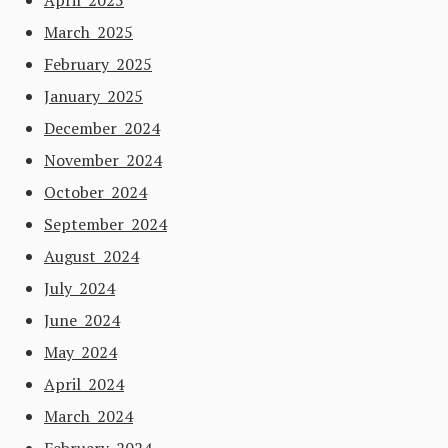
April 2025
March 2025
February 2025
January 2025
December 2024
November 2024
October 2024
September 2024
August 2024
July 2024
June 2024
May 2024
April 2024
March 2024