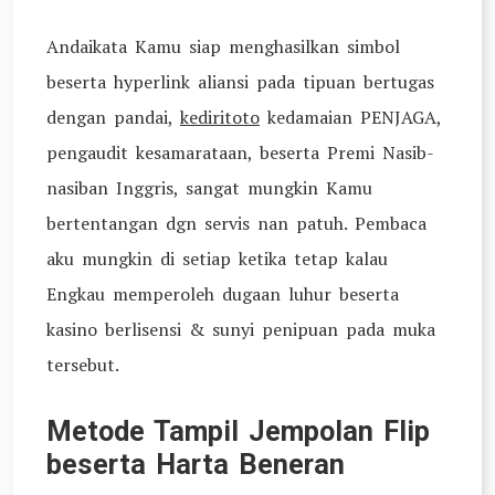
Andaikata Kamu siap menghasilkan simbol
beserta hyperlink aliansi pada tipuan bertugas
dengan pandai,
kediritoto
kedamaian PENJAGA,
pengaudit kesamarataan, beserta Premi Nasib-
nasiban Inggris, sangat mungkin Kamu
bertentangan dgn servis nan patuh. Pembaca
aku mungkin di setiap ketika tetap kalau
Engkau memperoleh dugaan luhur beserta
kasino berlisensi & sunyi penipuan pada muka
tersebut.
Metode Tampil Jempolan Flip
beserta Harta Beneran