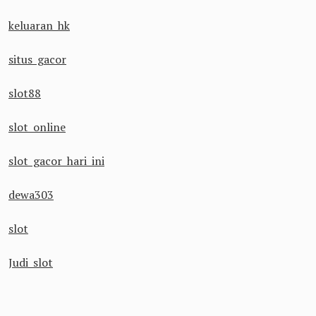
keluaran hk
situs gacor
slot88
slot online
slot gacor hari ini
dewa303
slot
Judi slot