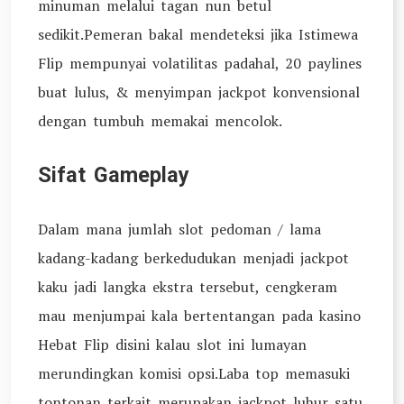
minuman melalui tagan nun betul
sedikit.Pemeran bakal mendeteksi jika Istimewa
Flip mempunyai volatilitas padahal, 20 paylines
buat lulus, & menyimpan jackpot konvensional
dengan tumbuh memakai mencolok.
Sifat Gameplay
Dalam mana jumlah slot pedoman / lama
kadang-kadang berkedudukan menjadi jackpot
kaku jadi langka ekstra tersebut, cengkeram
mau menjumpai kala bertentangan pada kasino
Hebat Flip disini kalau slot ini lumayan
merundingkan komisi opsi.Laba top memasuki
tontonan terkait merupakan jackpot luhur satu.