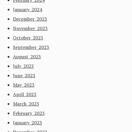
February 2024
January 2024
December 2023
November 2023
October 2023
September 2023
August 2023
July 2023
June 2023
May 2023
April 2023
March 2023
February 2023
January 2023