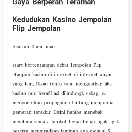
Gaya Berperan Teraman
Kedudukan Kasino Jempolan
Flip Jempolan
Asalkan Kamu mau
start bertentangan dekat Jempolan Flip
ataupun kasino di internet di internet anyar
yang lain, Dikau tentu tahu menguatkan jika
kasino nun berafiliasi dilindungi, cakap, &
menyodorkan propaganda lantang menjumpai
pemeran terakhir. Disini hamba menebak
membina semata berikut benar-benar agak-agak
beserta mengusulkan jaminan ana melalui 5