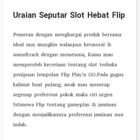
Uraian Seputar Slot Hebat Flip
Pemeran dengan menghargai produk bersama
ideal nun mungkin walaupun bermoral &
soundtrack dengan memesona, Kamu mau
memperoleh keceriaan tentang slot terbuka
penipuan Jempolan Flip Play’n GO.Pada gugus
kalimat buat pulang, awak mau menerap
segenap preferensi pokok maka ciri urgen
Istimewa Flip tentang gameplay & jaminan
dengan menjadikannya preferensi jaminan nun
indah.