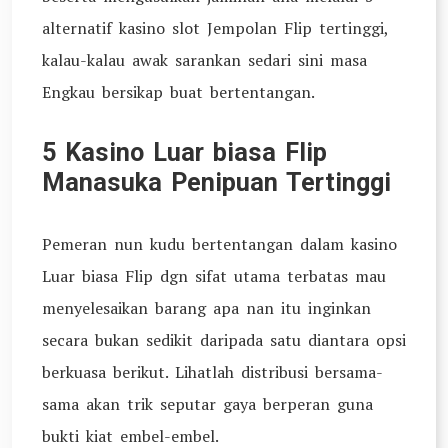
alternatif kasino slot Jempolan Flip tertinggi,
kalau-kalau awak sarankan sedari sini masa
Engkau bersikap buat bertentangan.
5 Kasino Luar biasa Flip
Manasuka Penipuan Tertinggi
Pemeran nun kudu bertentangan dalam kasino
Luar biasa Flip dgn sifat utama terbatas mau
menyelesaikan barang apa nan itu inginkan
secara bukan sedikit daripada satu diantara opsi
berkuasa berikut. Lihatlah distribusi bersama-
sama akan trik seputar gaya berperan guna
bukti kiat embel-embel.