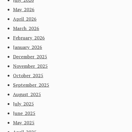
July 2026
May 2026
April 2026
March 2026
February 2026
January 2026
December 2025
November 2025
October 2025
September 2025
August 2025
July 2025
June 2025
May 2025