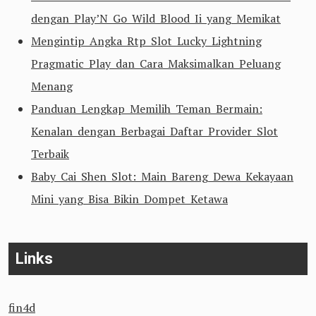
dengan Play’N Go Wild Blood Ii yang Memikat
Mengintip Angka Rtp Slot Lucky Lightning
Pragmatic Play dan Cara Maksimalkan Peluang
Menang
Panduan Lengkap Memilih Teman Bermain:
Kenalan dengan Berbagai Daftar Provider Slot
Terbaik
Baby Cai Shen Slot: Main Bareng Dewa Kekayaan
Mini yang Bisa Bikin Dompet Ketawa
Links
fin4d