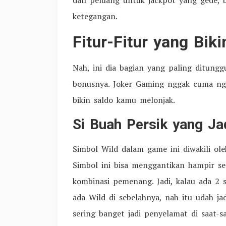
dan peluang untuk jackpot yang gede, 
ketegangan.
Fitur-Fitur yang Bik
Nah, ini dia bagian yang paling ditung
bonusnya. Joker Gaming nggak cuma nga
bikin saldo kamu melonjak.
Si Buah Persik yang Ja
Simbol Wild dalam game ini diwakili ol
Simbol ini bisa menggantikan hampir sem
kombinasi pemenang. Jadi, kalau ada 2 s
ada Wild di sebelahnya, nah itu udah ja
sering banget jadi penyelamat di saat-s