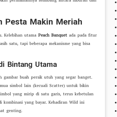
bikin permainannya seimbang antara hiburan dan
in Pesta Makin Meriah
gu. Kelebihan utama
Peach Banquet
ada pada fitur
sih satu, tapi beberapa mekanisme yang bisa
di Bintang Utama
eh gambar buah persik utuh yang segar banget.
ua simbol lain (kecuali Scatter) untuk bikin
imbol yang mirip di satu garis, terus kebetulan
di kombinasi yang bayar. Kehadiran Wild ini
aat genting.