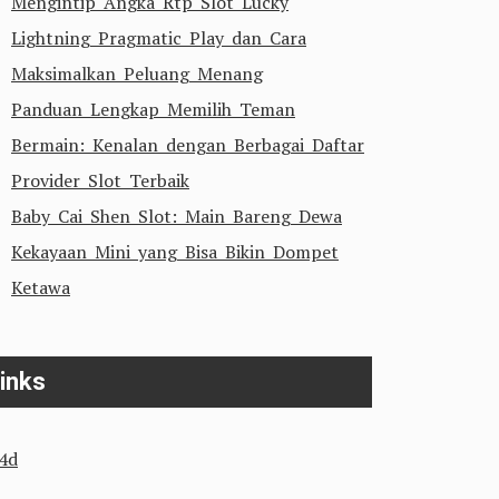
Mengintip Angka Rtp Slot Lucky
Lightning Pragmatic Play dan Cara
Maksimalkan Peluang Menang
Panduan Lengkap Memilih Teman
Bermain: Kenalan dengan Berbagai Daftar
Provider Slot Terbaik
Baby Cai Shen Slot: Main Bareng Dewa
Kekayaan Mini yang Bisa Bikin Dompet
Ketawa
inks
n4d