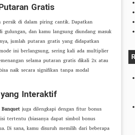
Putaran Gratis
 persik di dalam piring cantik. Dapatkan
 di gulungan, dan kamu langsung diundang masuk
anya, jumlah putaran gratis yang didapatkan
ode ini berlangsung, sering kali ada multiplier
R
emenangan selama putaran gratis dikali 2x atau
isa naik secara signifikan tanpa modal
yang Interaktif
 Banquet
juga dilengkapi dengan fitur bonus
ndisi tertentu (biasanya dapat simbol bonus
ua. Di sana, kamu disuruh memilih dari beberapa