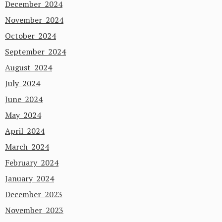
December 2024
November 2024
October 2024
September 2024
August 2024
July 2024
June 2024
May 2024
April 2024
March 2024
February 2024
January 2024
December 2023
November 2023