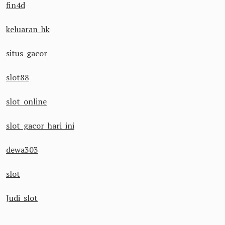
fin4d
keluaran hk
situs gacor
slot88
slot online
slot gacor hari ini
dewa303
slot
Judi slot