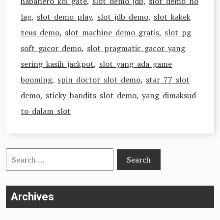
habanero koi gate
,
slot demo jdb
,
slot demo no
lag
,
slot demo play
,
slot jdb demo
,
slot kakek
zeus demo
,
slot machine demo gratis
,
slot pg
soft gacor demo
,
slot pragmatic gacor yang
sering kasih jackpot
,
slot yang ada game
booming
,
spin doctor slot demo
,
star 77 slot
demo
,
sticky bandits slot demo
,
yang dimaksud
to dalam slot
Search
for:
Archives