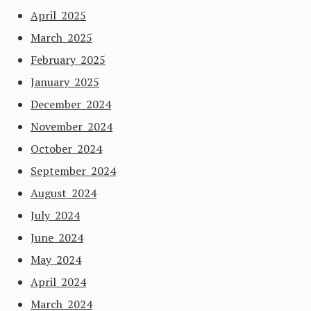
April 2025
March 2025
February 2025
January 2025
December 2024
November 2024
October 2024
September 2024
August 2024
July 2024
June 2024
May 2024
April 2024
March 2024