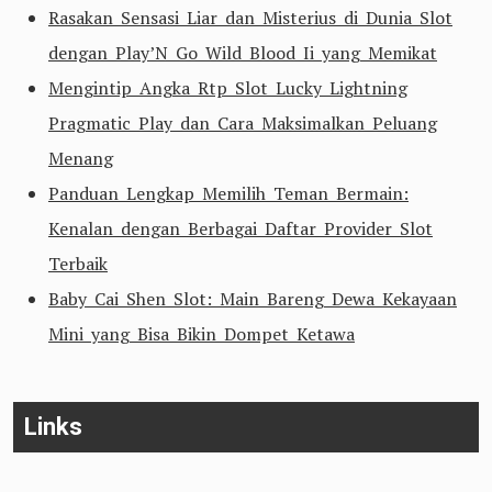
Rasakan Sensasi Liar dan Misterius di Dunia Slot
dengan Play’N Go Wild Blood Ii yang Memikat
Mengintip Angka Rtp Slot Lucky Lightning
Pragmatic Play dan Cara Maksimalkan Peluang
Menang
Panduan Lengkap Memilih Teman Bermain:
Kenalan dengan Berbagai Daftar Provider Slot
Terbaik
Baby Cai Shen Slot: Main Bareng Dewa Kekayaan
Mini yang Bisa Bikin Dompet Ketawa
Links