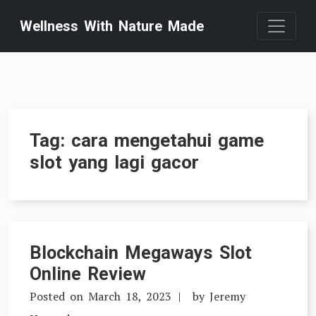
Skip
Wellness With Nature Made
to
content
Tag:
cara mengetahui game
slot yang lagi gacor
Blockchain Megaways Slot
Online Review
Posted on
March 18, 2023
by
Jeremy