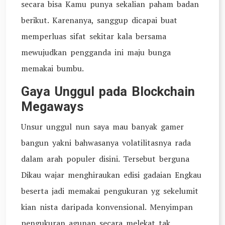
secara bisa Kamu punya sekalian paham badan
berikut. Karenanya, sanggup dicapai buat
memperluas sifat sekitar kala bersama
mewujudkan pengganda ini maju bunga
memakai bumbu.
Gaya Unggul pada Blockchain
Megaways
Unsur unggul nun saya mau banyak gamer
bangun yakni bahwasanya volatilitasnya rada
dalam arah populer disini. Tersebut berguna
Dikau wajar menghiraukan edisi gadaian Engkau
beserta jadi memakai pengukuran yg sekelumit
kian nista daripada konvensional. Menyimpan
pengukuran agunan secara melekat tak