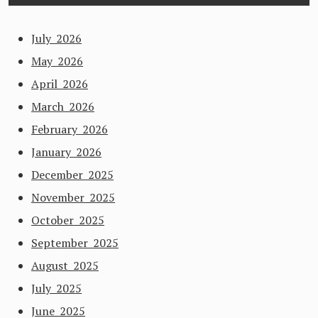
July 2026
May 2026
April 2026
March 2026
February 2026
January 2026
December 2025
November 2025
October 2025
September 2025
August 2025
July 2025
June 2025