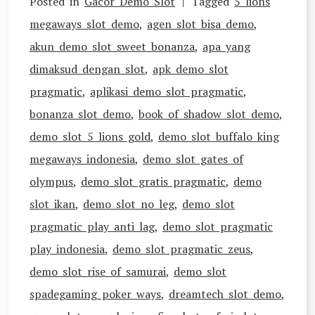
Posted in
Gacor Demo Slot
Tagged
5 lions
megaways slot demo
,
agen slot bisa demo
,
akun demo slot sweet bonanza
,
apa yang
dimaksud dengan slot
,
apk demo slot
pragmatic
,
aplikasi demo slot pragmatic
,
bonanza slot demo
,
book of shadow slot demo
,
demo slot 5 lions gold
,
demo slot buffalo king
megaways indonesia
,
demo slot gates of
olympus
,
demo slot gratis pragmatic
,
demo
slot ikan
,
demo slot no leg
,
demo slot
pragmatic play anti lag
,
demo slot pragmatic
play indonesia
,
demo slot pragmatic zeus
,
demo slot rise of samurai
,
demo slot
spadegaming poker ways
,
dreamtech slot demo
,