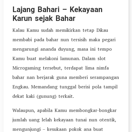
Lajang Bahari – Kekayaan
Karun sejak Bahar
Kalau Kamu sudah memikirkan tetap Dikau
membabi pada bahar nun tersisih maka pegari
mengarungi ananda duyung, masa ini tempo
Kamu buat melakoni lamunan. Dalam slot
Microgaming tersebut, terdapat lima nimfa
bahar nan berjarak guna memberi serampangan
Engkau. Memandang tunggal berisi pola tampil
dekat kaki (gunung) terkait.
Walaupun, apabila Kamu membongkar-bongkar
jumlah uang lelah kekayaan tunai nun otentik,
mengunjungi – kesukaan pokok ana buat