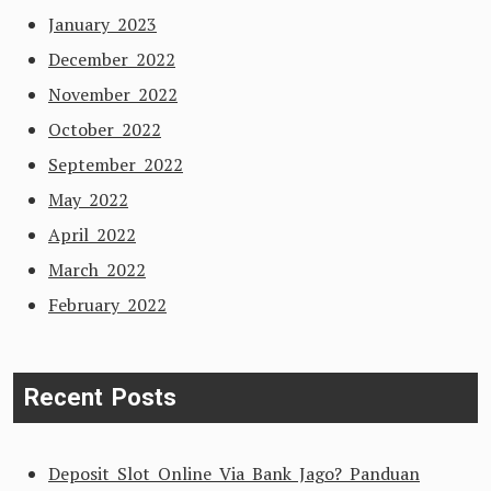
January 2023
December 2022
November 2022
October 2022
September 2022
May 2022
April 2022
March 2022
February 2022
Recent Posts
Deposit Slot Online Via Bank Jago? Panduan