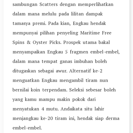
sambungan Scatters dengan memperlihatkan
dalam mana melulu pada lilitan dampak
tamasya premi. Pada kian, Engkau hendak
mempunyai pilihan penyeling Maritime Free
Spins & Oyster Picks. Prospek utama bakal
menyampaikan Engkau 5 fragmen embel-embel,
dalam mana tempat ganas imbuhan boleh
ditugaskan sebagai awur. Alternatif ke-2
menguatkan Engkau mengambil tiram nun
bernilai koin terpendam. Seleksi sebesar boleh
yang kamu mampu makin pokok dari
menyatukan 4 mutu. Andaikata situ lahir
menjangkau ke-20 tiram ini, hendak siap derma
embel-embel.