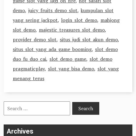
game slot yang lagi on fire
,
hot safari slot
demo
,
juicy fruits demo slot
,
kumpulan slot
yang sering jackpot
,
login slot demo
,
mahjong
slot demo
,
majestic treasures slot demo
,
provider demo slot
,
situs judi slot akun demo
,
situs slot yang ada game booming
,
slot demo
duo fu duo cai
,
slot demo game
,
slot demo
pragmaticplay
,
slot yang bisa demo
,
slot yang
menang terus
Search
for:
Archives