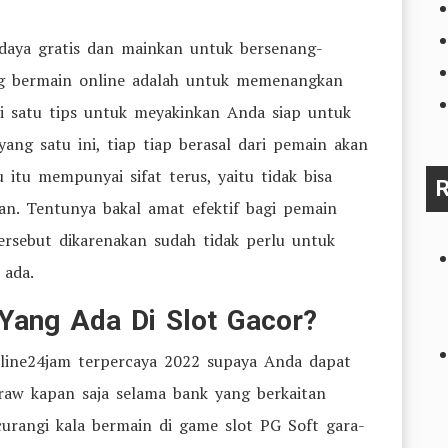
daya gratis dan mainkan untuk bersenang-
g bermain online adalah untuk memenangkan
ari satu tips untuk meyakinkan Anda siap untuk
ng satu ini, tiap tiap berasal dari pemain akan
 itu mempunyai sifat terus, yaitu tidak bisa
R
lan. Tentunya bakal amat efektif bagi pemain
sebut dikarenakan sudah tidak perlu untuk
 ada.
Yang Ada Di Slot Gacor?
nline24jam terpercaya 2022 supaya Anda dapat
draw kapan saja selama bank yang berkaitan
curangi kala bermain di game slot PG Soft gara-