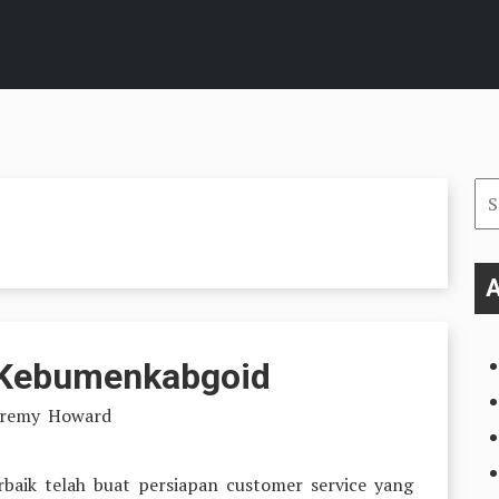
Se
for
A
 Kebumenkabgoid
eremy Howard
rbaik telah buat persiapan customer service yang