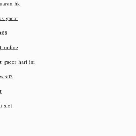
luaran hk
tus gacor
ot88
ot online
t gacor hari ini
wa303
t
i slot