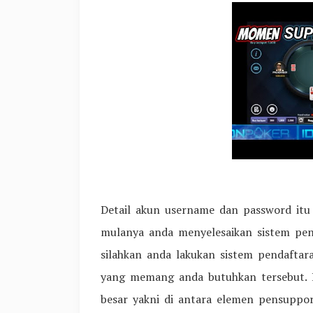
Detail akun username dan password itu
mulanya anda menyelesaikan sistem pend
silahkan anda lakukan sistem pendafta
yang memang anda butuhkan tersebut.
besar yakni di antara elemen pensupp