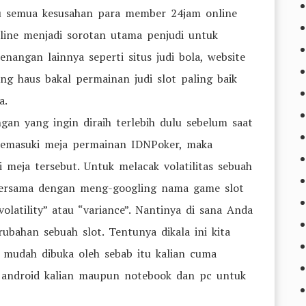
u semua kesusahan para member 24jam online
Online menjadi sorotan utama penjudi untuk
nangan lainnya seperti situs judi bola, website
ang haus bakal permainan judi slot paling baik
a.
n yang ingin diraih terlebih dulu sebelum saat
emasuki meja permainan IDNPoker, maka
i meja tersebut. Untuk melacak volatilitas sebuah
bersama dengan meng-googling nama game slot
latility” atau “variance”. Nantinya di sana Anda
rubahan sebuah slot. Tentunya dikala ini kita
mudah dibuka oleh sebab itu kalian cuma
 android kalian maupun notebook dan pc untuk