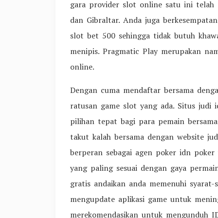
gara provider slot online satu ini telah m
dan Gibraltar. Anda juga berkesempatan
slot bet 500 sehingga tidak butuh khawa
menipis. Pragmatic Play merupakan nam
online.
Dengan cuma mendaftar bersama denga
ratusan game slot yang ada. Situs judi 
pilihan tepat bagi para pemain bersama
takut kalah bersama dengan website jud
berperan sebagai agen poker idn poker
yang paling sesuai dengan gaya perma
gratis andaikan anda memenuhi syarat-s
mengupdate aplikasi game untuk menin
merekomendasikan untuk mengunduh IDN