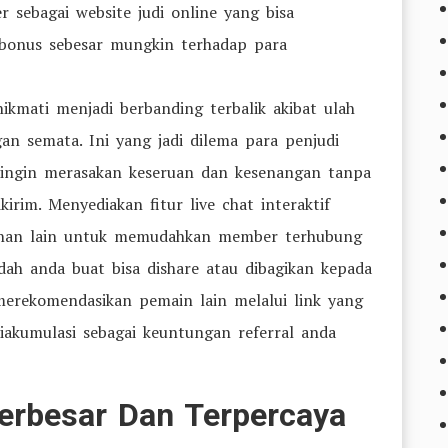
 sebagai website judi online yang bisa
bonus sebesar mungkin terhadap para
kmati menjadi berbanding terbalik akibat ulah
an semata. Ini yang jadi dilema para penjudi
 ingin merasakan keseruan dan kesenangan tanpa
kirim. Menyediakan fitur live chat interaktif
yanan lain untuk memudahkan member terhubung
dah anda buat bisa dishare atau dibagikan kepada
erekomendasikan pemain lain melalui link yang
iakumulasi sebagai keuntungan referral anda
erbesar Dan Terpercaya