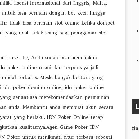
iliki lisensi internasional dari Inggris, Malta,
 untuk bisa bermain dengan bet kecil hingga
tir tidak bisa bermain slot online ketika dompet
a yang udah tidak asing bagi penggemar slot
n 1 user ID, Anda sudah bisa memainkan
idn poker online resmi dan terpercaya jadi
 modal terbatas. Meski banyak bettors yang
i idn poker domino online, idn poker online
 yang senantiasa merekomendasikan permainan
L
inan anda. Membantu anda membuat akun secara
yarat yang berlaku. IDN Poker Online tetap
gkatkan kualitasnya.Agen Game Poker IDN
fi
 Poker untuk menikmati fitur terbaru sebagai