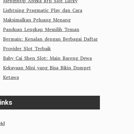
Mengintip Angka Rtp Slot Lucky
Lightning Pragmatic Play dan Cara
Maksimalkan Peluang Menang
Panduan Lengkap Memilih Teman
Bermain: Kenalan dengan Berbagai Daftar
Provider Slot Terbaik
Baby Cai Shen Slot: Main Bareng Dewa
Kekayaan Mini yang Bisa Bikin Dompet
Ketawa
inks
n4d