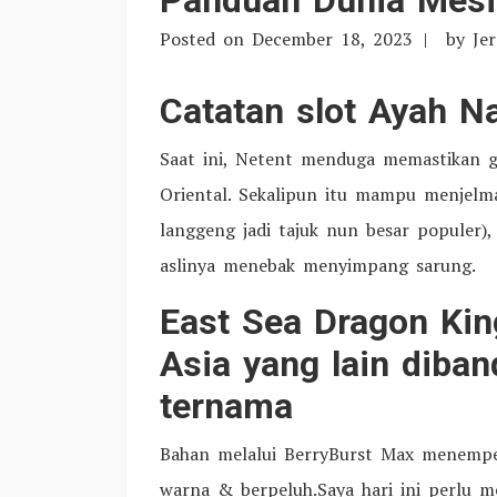
Panduan Dunia Mesi
Posted on
December 18, 2023
by
Je
Catatan slot Ayah N
Saat ini, Netent menduga memastikan 
Oriental. Sekalipun itu mampu menjelm
langgeng jadi tajuk nun besar populer)
aslinya menebak menyimpang sarung.
East Sea Dragon Ki
Asia yang lain diban
ternama
Bahan melalui BerryBurst Max menempe
warna & berpeluh.Saya hari ini perlu m