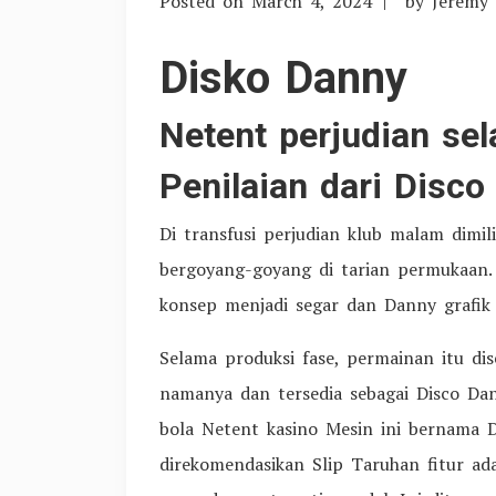
Posted on
March 4, 2024
by
Jeremy
Disko Danny
Netent perjudian se
Penilaian dari Disco
Di transfusi perjudian klub malam dimil
bergoyang-goyang di tarian permukaan. S
konsep menjadi segar dan Danny grafik 
Selama produksi fase, permainan itu di
namanya dan tersedia sebagai Disco Dan
bola Netent kasino Mesin ini bernama
direkomendasikan Slip Taruhan fitur ad