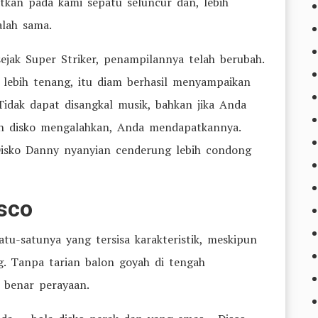
tkan pada kami sepatu seluncur dan, lebih
alah sama.
jak Super Striker, penampilannya telah berubah.
lebih tenang, itu diam berhasil menyampaikan
.Tidak dapat disangkal musik, bahkan jika Anda
aan disko mengalahkan, Anda mendapatkannya.
 Disko Danny nyanyian cenderung lebih condong
isco
atu-satunya yang tersisa karakteristik, meskipun
g. Tanpa tarian balon goyah di tengah
 benar perayaan.