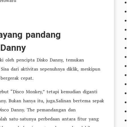
 Howard
layang pandang
 Danny
iki oleh pencipta Disko Danny, temukan
isa dari aktivitas sepenuhnya diklik, meskipun
bergerak cepat.
sebut “Disco Monkey,” tetapi kemudian diganti
ny. Bukan hanya itu, juga.Salinan bertema sepak
 Disco Danny. The pemandangan dan
alah satu-satunya perbedaan antara fitur yang