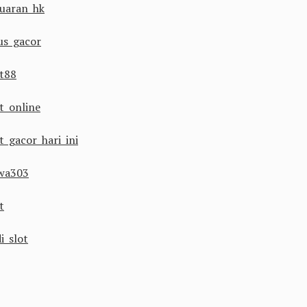
luaran hk
tus gacor
ot88
ot online
t gacor hari ini
wa303
t
i slot