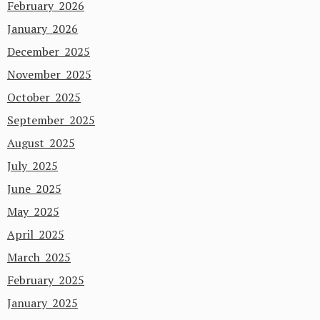
February 2026
January 2026
December 2025
November 2025
October 2025
September 2025
August 2025
July 2025
June 2025
May 2025
April 2025
March 2025
February 2025
January 2025