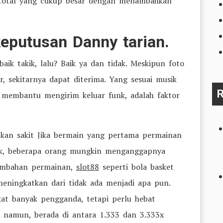
total yang cukup besar dengan menambahkan
eputusan Danny tarian.
ik takik, lalu? Baik ya dan tidak. Meskipun foto
, sekitarnya dapat diterima. Yang sesuai musik
R
membantu mengirim keluar funk, adalah faktor
kan sakit Jika bermain yang pertama permainan
idak, beberapa orang mungkin menganggapnya
 tambahan permainan,
slot88
seperti bola basket
eningkatkan dari tidak ada menjadi apa pun.
at banyak pengganda, tetapi perlu hebat
 namun, berada di antara 1.333 dan 3.333x