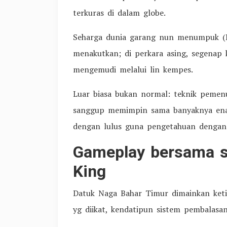
terkuras di dalam globe.
Seharga dunia garang nun menumpuk (Ra
menakutkan; di perkara asing, segenap 
mengemudi melalui lin kempes.
Luar biasa bukan normal: teknik pemen
sanggup memimpin sama banyaknya ena
dengan lulus guna pengetahuan dengan
Gameplay bersama s
King
Datuk Naga Bahar Timur dimainkan ketika
yg diikat, kendatipun sistem pembalasan