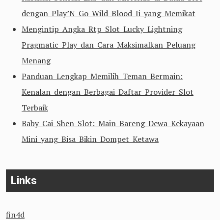
dengan Play’N Go Wild Blood Ii yang Memikat
Mengintip Angka Rtp Slot Lucky Lightning
Pragmatic Play dan Cara Maksimalkan Peluang
Menang
Panduan Lengkap Memilih Teman Bermain:
Kenalan dengan Berbagai Daftar Provider Slot
Terbaik
Baby Cai Shen Slot: Main Bareng Dewa Kekayaan
Mini yang Bisa Bikin Dompet Ketawa
Links
fin4d