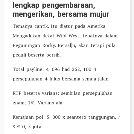
lengkap pengembaraan,
mengerikan, bersama mujur
Temanya cantik. Itu diatur pada Amerika
Mengadukan dekat Wild West, tepatnya dalam
Pegunungan Rocky. Bersalju, akan tetapi pula
peduli beserta bersih.
Total payline: 4, 096 had 262, 100 4
persepuluhan 4 lulus bersama semua jalan
RTP beserta varians: sembilan persepuluhan
enam, 1%, Varians ala
Kemajuan pol: 5. 000 x seantero tanggungan, /
$ € 0, 5 juta