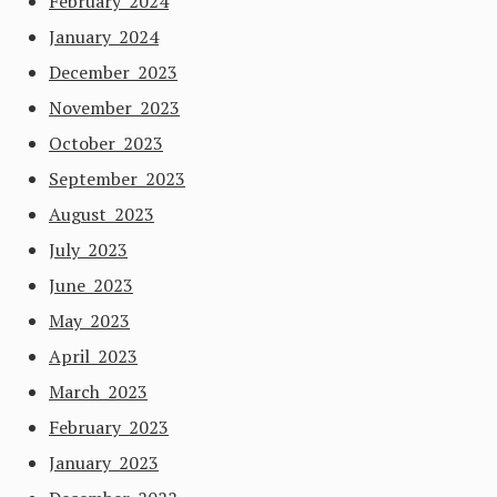
February 2024
January 2024
December 2023
November 2023
October 2023
September 2023
August 2023
July 2023
June 2023
May 2023
April 2023
March 2023
February 2023
January 2023