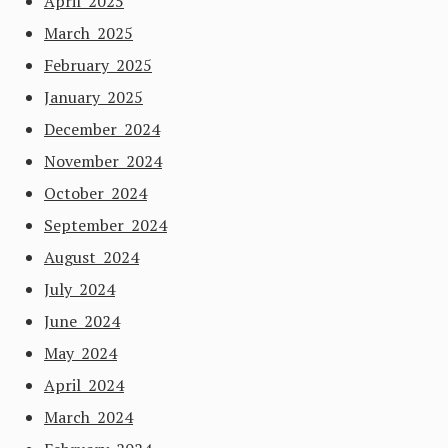
April 2025
March 2025
February 2025
January 2025
December 2024
November 2024
October 2024
September 2024
August 2024
July 2024
June 2024
May 2024
April 2024
March 2024