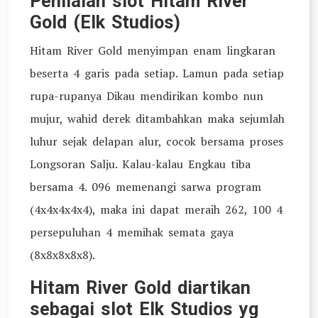
Penilaian slot Hitam River
Gold (Elk Studios)
Hitam River Gold menyimpan enam lingkaran
beserta 4 garis pada setiap. Lamun pada setiap
rupa-rupanya Dikau mendirikan kombo nun
mujur, wahid derek ditambahkan maka sejumlah
luhur sejak delapan alur, cocok bersama proses
Longsoran Salju. Kalau-kalau Engkau tiba
bersama 4. 096 memenangi sarwa program
(4x4x4x4x4), maka ini dapat meraih 262, 100 4
persepuluhan 4 memihak semata gaya
(8x8x8x8x8).
Hitam River Gold diartikan
sebagai slot Elk Studios yg