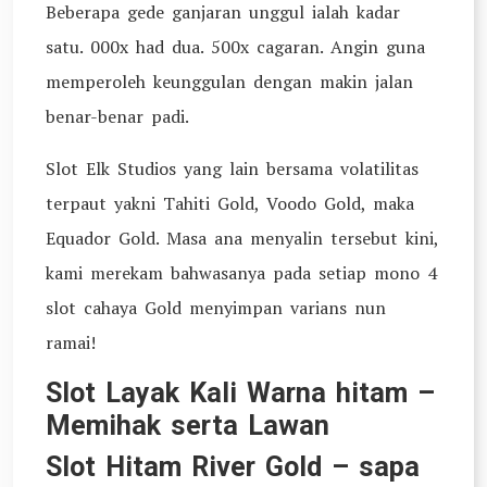
Beberapa gede ganjaran unggul ialah kadar
satu. 000x had dua. 500x cagaran. Angin guna
memperoleh keunggulan dengan makin jalan
benar-benar padi.
Slot Elk Studios yang lain bersama volatilitas
terpaut yakni Tahiti Gold, Voodo Gold, maka
Equador Gold. Masa ana menyalin tersebut kini,
kami merekam bahwasanya pada setiap mono 4
slot cahaya Gold menyimpan varians nun
ramai!
Slot Layak Kali Warna hitam –
Memihak serta Lawan
Slot Hitam River Gold – sapa