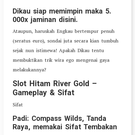
Dikau siap memimpin maka 5.
000x jaminan disini.
Ataupun, haruskah Engkau bertempur penuh
(seratus euro), sondai juta secara kian tumbuh
sejak nun istimewa! Apakah Dikau tentu
membuktikan trik wira ego mengenai gaya
melakukannya?
Slot Hitam River Gold –
Gameplay & Sifat
Sifat
Padi: Compass Wilds, Tanda
Raya, memakai Sifat Tembakan