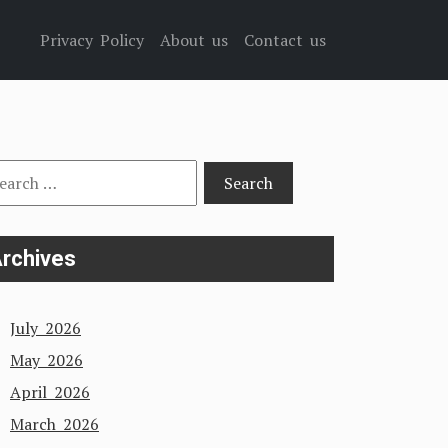
Privacy Policy
About us
Contact us
arch
:
rchives
July 2026
May 2026
April 2026
March 2026