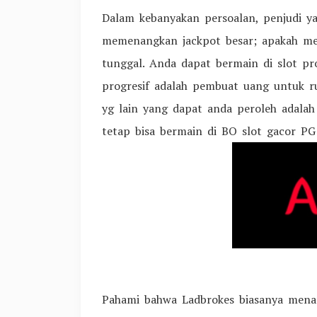
Dalam kebanyakan persoalan, penjudi ya
memenangkan jackpot besar; apakah me
tunggal. Anda dapat bermain di slot pro
progresif adalah pembuat uang untuk r
yg lain yang dapat anda peroleh adal
tetap bisa bermain di BO slot gacor PG 
Pahami bahwa Ladbrokes biasanya menar