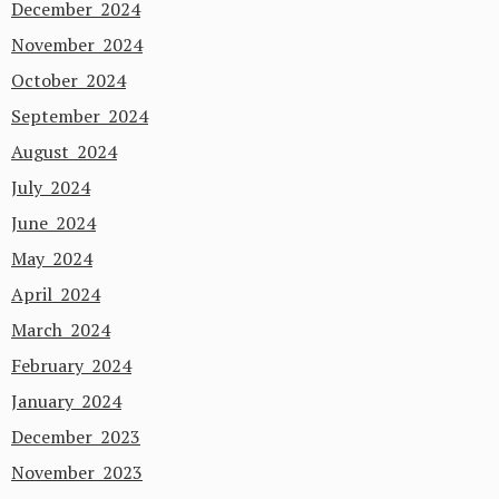
December 2024
November 2024
October 2024
September 2024
August 2024
July 2024
June 2024
May 2024
April 2024
March 2024
February 2024
January 2024
December 2023
November 2023