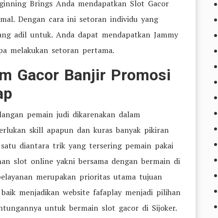
ginning Brings Anda mendapatkan Slot Gacor
l. Dengan cara ini setoran individu yang
 yang adil untuk. Anda dapat mendapatkan Jammy
pa melakukan setoran pertama.
am Gacor Banjir Promosi
ap
langan pemain judi dikarenakan dalam
rlukan skill apapun dan kuras banyak pikiran
satu diantara trik yang tersering pemain pakai
n slot online yakni bersama dengan bermain di
elayanan merupakan prioritas utama tujuan
g baik menjadikan website fafaplay menjadi pilihan
tungannya untuk bermain slot gacor di Sijoker.