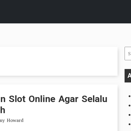
Se
for
A
 Slot Online Agar Selalu
ah
emy Howard