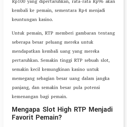
Rp100 yang dipertaruhkan, rata-rata Rp96 akan
kembali ke pemain, sementara Rp4 menjadi
keuntungan kasino.
Untuk pemain, RTP memberi gambaran tentang
seberapa besar peluang mereka untuk
mendapatkan kembali uang yang mereka
pertaruhkan. Semakin tinggi RTP sebuah slot,
semakin kecil kemungkinan kasino untuk
memegang sebagian besar uang dalam jangka
panjang, dan semakin besar pula potensi
kemenangan bagi pemain.
Mengapa Slot High RTP Menjadi
Favorit Pemain?