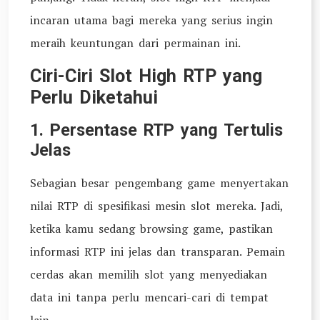
incaran utama bagi mereka yang serius ingin
meraih keuntungan dari permainan ini.
Ciri-Ciri Slot High RTP yang
Perlu Diketahui
1. Persentase RTP yang Tertulis
Jelas
Sebagian besar pengembang game menyertakan
nilai RTP di spesifikasi mesin slot mereka. Jadi,
ketika kamu sedang browsing game, pastikan
informasi RTP ini jelas dan transparan. Pemain
cerdas akan memilih slot yang menyediakan
data ini tanpa perlu mencari-cari di tempat