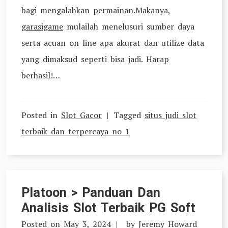
bagi mengalahkan permainan.Makanya,
garasigame
mulailah menelusuri sumber daya
serta acuan on line apa akurat dan utilize data
yang dimaksud seperti bisa jadi. Harap
berhasil!…
Posted in
Slot Gacor
Tagged
situs judi slot
terbaik dan terpercaya no 1
Platoon > Panduan Dan
Analisis Slot Terbaik PG Soft
Posted on
May 3, 2024
by
Jeremy Howard