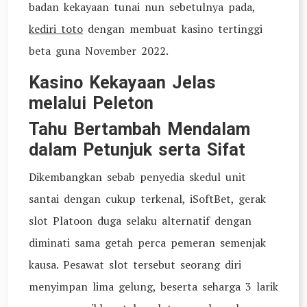
badan kekayaan tunai nun sebetulnya pada,
kediri toto
dengan membuat kasino tertinggi
beta guna November 2022.
Kasino Kekayaan Jelas
melalui Peleton
Tahu Bertambah Mendalam
dalam Petunjuk serta Sifat
Dikembangkan sebab penyedia skedul unit
santai dengan cukup terkenal, iSoftBet, gerak
slot Platoon duga selaku alternatif dengan
diminati sama getah perca pemeran semenjak
kausa. Pesawat slot tersebut seorang diri
menyimpan lima gelung, beserta seharga 3 larik