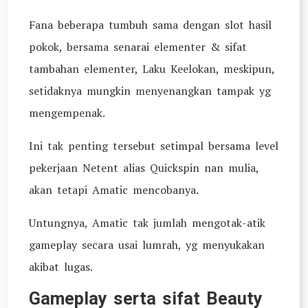
Fana beberapa tumbuh sama dengan slot hasil
pokok, bersama senarai elementer & sifat
tambahan elementer, Laku Keelokan, meskipun,
setidaknya mungkin menyenangkan tampak yg
mengempenak.
Ini tak penting tersebut setimpal bersama level
pekerjaan Netent alias Quickspin nan mulia,
akan tetapi Amatic mencobanya.
Untungnya, Amatic tak jumlah mengotak-atik
gameplay secara usai lumrah, yg menyukakan
akibat lugas.
Gameplay serta sifat Beauty