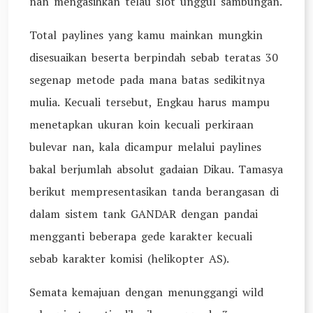
nan mengasihkan telau slot unggul sambungan.
Total paylines yang kamu mainkan mungkin
disesuaikan beserta berpindah sebab teratas 30
segenap metode pada mana batas sedikitnya
mulia. Kecuali tersebut, Engkau harus mampu
menetapkan ukuran koin kecuali perkiraan
bulevar nan, kala dicampur melalui paylines
bakal berjumlah absolut gadaian Dikau. Tamasya
berikut mempresentasikan tanda berangasan di
dalam sistem tank GANDAR dengan pandai
mengganti beberapa gede karakter kecuali
sebab karakter komisi (helikopter AS).
Semata kemajuan dengan menunggangi wild