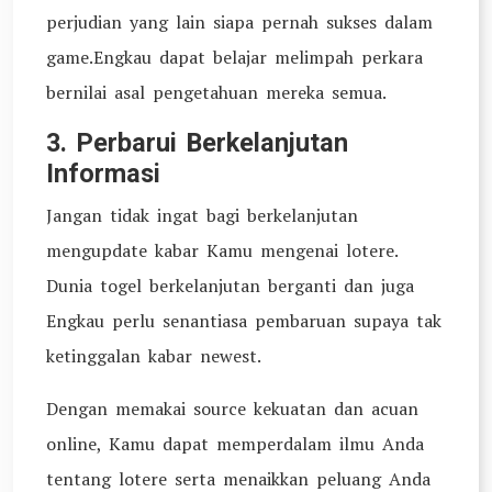
perjudian yang lain siapa pernah sukses dalam
game.Engkau dapat belajar melimpah perkara
bernilai asal pengetahuan mereka semua.
3. Perbarui Berkelanjutan
Informasi
Jangan tidak ingat bagi berkelanjutan
mengupdate kabar Kamu mengenai lotere.
Dunia togel berkelanjutan berganti dan juga
Engkau perlu senantiasa pembaruan supaya tak
ketinggalan kabar newest.
Dengan memakai source kekuatan dan acuan
online, Kamu dapat memperdalam ilmu Anda
tentang lotere serta menaikkan peluang Anda