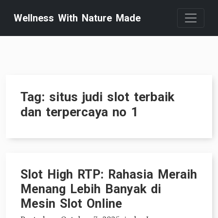
Skip
Wellness With Nature Made
to
content
Tag:
situs judi slot terbaik
dan terpercaya no 1
Slot High RTP: Rahasia Meraih
Menang Lebih Banyak di
Mesin Slot Online