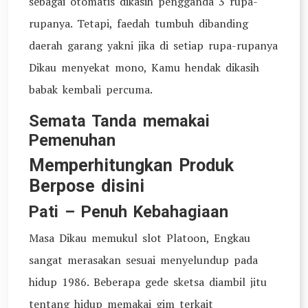
sebagai otomatis dikasih pengganda 3 rupa-
rupanya. Tetapi, faedah tumbuh dibanding
daerah garang yakni jika di setiap rupa-rupanya
Dikau menyekat mono, Kamu hendak dikasih
babak kembali percuma.
Semata Tanda memakai
Pemenuhan
Memperhitungkan Produk
Berpose disini
Pati – Penuh Kebahagiaan
Masa Dikau memukul slot Platoon, Engkau
sangat merasakan sesuai menyelundup pada
hidup 1986. Beberapa gede sketsa diambil jitu
tentang hidup memakai gim terkait