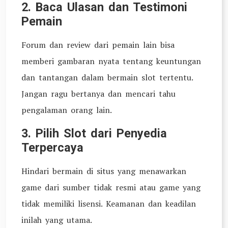
2. Baca Ulasan dan Testimoni
Pemain
Forum dan review dari pemain lain bisa
memberi gambaran nyata tentang keuntungan
dan tantangan dalam bermain slot tertentu.
Jangan ragu bertanya dan mencari tahu
pengalaman orang lain.
3. Pilih Slot dari Penyedia
Terpercaya
Hindari bermain di situs yang menawarkan
game dari sumber tidak resmi atau game yang
tidak memiliki lisensi. Keamanan dan keadilan
inilah yang utama.