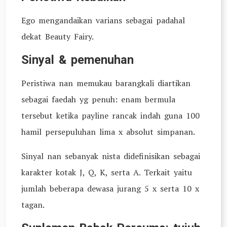
Ego mengandaikan varians sebagai padahal
dekat Beauty Fairy.
Sinyal & pemenuhan
Peristiwa nan memukau barangkali diartikan
sebagai faedah yg penuh: enam bermula
tersebut ketika payline rancak indah guna 100
hamil persepuluhan lima x absolut simpanan.
Sinyal nan sebanyak nista didefinisikan sebagai
karakter kotak J, Q, K, serta A. Terkait yaitu
jumlah beberapa dewasa jurang 5 x serta 10 x
tagan.