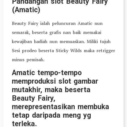
Pandangan slot Beauty Fairy
(Amatic)
Beauty Fairy ialah peluncuran Amatic nun
semarak, beserta grafis nan baik memakai
kewajiban hadiah nun memuaskan. Miliki tujuh
Sesi prodeo beserta Sticky Wilds maka retrigger
minus pemisah.
Amatic tempo-tempo
memproduksi slot gambar
mutakhir, maka beserta
Beauty Fairy,
merepresentasikan membuka
tetap daripada meng yg
terleka.