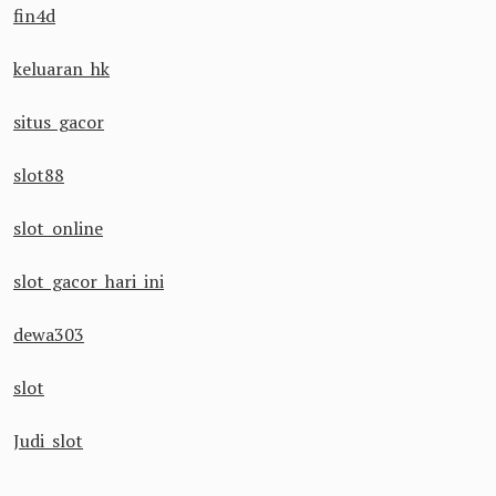
fin4d
keluaran hk
situs gacor
slot88
slot online
slot gacor hari ini
dewa303
slot
Judi slot