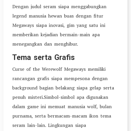
Dengan judul seram siapa menggabungkan
legend manusia hewan buas dengan fitur
Megaways siapa inovasi, gim yang satu ini
memberikan kejadian bermain-main apa
menegangkan dan menghibur.
Tema serta Grafis
Curse of the Werewolf Megaways memiliki
rancangan grafis siapa mempesona dengan
background bagian belakang siapa gelap serta
penuh misteri.Simbol-simbol apa digunakan
dalam game ini memuat manusia wolf, bulan
purnama, serta bermacam-macam ikon tema
seram lain-lain. Lingkungan siapa