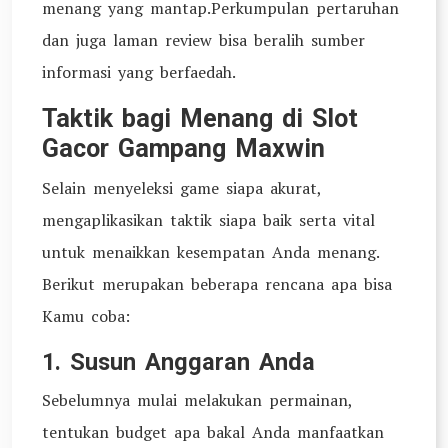
menang yang mantap.Perkumpulan pertaruhan
dan juga laman review bisa beralih sumber
informasi yang berfaedah.
Taktik bagi Menang di Slot
Gacor Gampang Maxwin
Selain menyeleksi game siapa akurat,
mengaplikasikan taktik siapa baik serta vital
untuk menaikkan kesempatan Anda menang.
Berikut merupakan beberapa rencana apa bisa
Kamu coba:
1. Susun Anggaran Anda
Sebelumnya mulai melakukan permainan,
tentukan budget apa bakal Anda manfaatkan