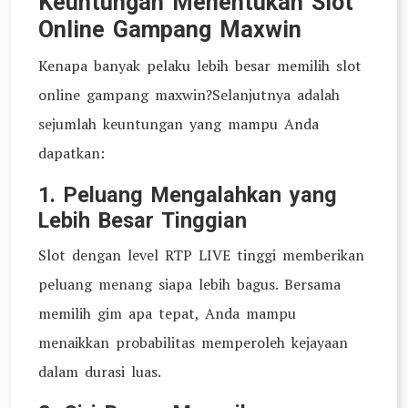
Keuntungan Menentukan Slot
Online Gampang Maxwin
Kenapa banyak pelaku lebih besar memilih slot
online gampang maxwin?Selanjutnya adalah
sejumlah keuntungan yang mampu Anda
dapatkan:
1. Peluang Mengalahkan yang
Lebih Besar Tinggian
Slot dengan level RTP LIVE tinggi memberikan
peluang menang siapa lebih bagus. Bersama
memilih gim apa tepat, Anda mampu
menaikkan probabilitas memperoleh kejayaan
dalam durasi luas.