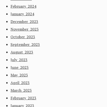
February 2024
January 2024
December 2023
November 2023
October 2023
September 2023
August 2023
July 2023
June 2023
May 2023
April 2023
March 2023
February 2023
January 2023