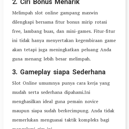
2. Ciri Bonus Menarik
Melimpah slot online gampang maxwin
dilengkapi bersama fitur bonus mirip rotasi
free, lambang buas, dan mini-games. Fitur-fitur
ini tidak hanya menyertakan kegembiraan game
akan tetapi juga meningkatkan peluang Anda
guna menang lebih besar melimpah.
3. Gameplay siapa Sederhana
Slot Online umumnya punya cara kerja yang
mudah serta sederhana dipahami.Ini
menghasilkan ideal guna pemain novice
maupun siapa sudah berkecimpung. Anda tidak
memerlukan menguasai taktik kompleks bagi