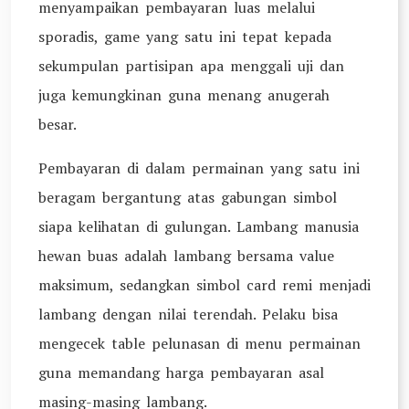
menyampaikan pembayaran luas melalui
sporadis, game yang satu ini tepat kepada
sekumpulan partisipan apa menggali uji dan
juga kemungkinan guna menang anugerah
besar.
Pembayaran di dalam permainan yang satu ini
beragam bergantung atas gabungan simbol
siapa kelihatan di gulungan. Lambang manusia
hewan buas adalah lambang bersama value
maksimum, sedangkan simbol card remi menjadi
lambang dengan nilai terendah. Pelaku bisa
mengecek table pelunasan di menu permainan
guna memandang harga pembayaran asal
masing-masing lambang.