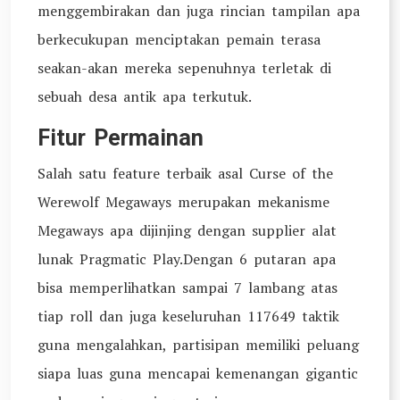
menggembirakan dan juga rincian tampilan apa
berkecukupan menciptakan pemain terasa
seakan-akan mereka sepenuhnya terletak di
sebuah desa antik apa terkutuk.
Fitur Permainan
Salah satu feature terbaik asal Curse of the
Werewolf Megaways merupakan mekanisme
Megaways apa dijinjing dengan supplier alat
lunak Pragmatic Play.Dengan 6 putaran apa
bisa memperlihatkan sampai 7 lambang atas
tiap roll dan juga keseluruhan 117649 taktik
guna mengalahkan, partisipan memiliki peluang
siapa luas guna mencapai kemenangan gigantic