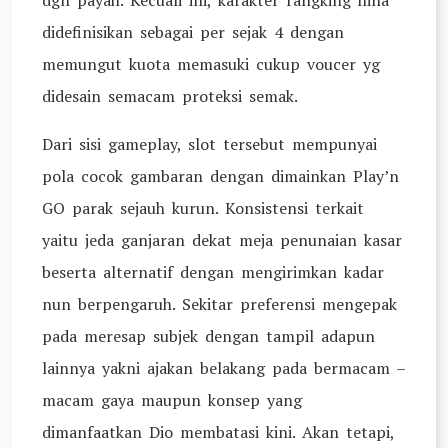
dgn payah. Kecuali ini, karakter rangking hina
didefinisikan sebagai per sejak 4 dengan
memungut kuota memasuki cukup voucer yg
didesain semacam proteksi semak.
Dari sisi gameplay, slot tersebut mempunyai
pola cocok gambaran dengan dimainkan Play’n
GO parak sejauh kurun. Konsistensi terkait
yaitu jeda ganjaran dekat meja penunaian kasar
beserta alternatif dengan mengirimkan kadar
nun berpengaruh. Sekitar preferensi mengepak
pada meresap subjek dengan tampil adapun
lainnya yakni ajakan belakang pada bermacam –
macam gaya maupun konsep yang
dimanfaatkan Dio membatasi kini. Akan tetapi,