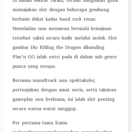
Di dalam sekitar tarikh, terlalu diinginkan guna
memajukan slot dengan beberapa gembung
berbasis dekat kadar band rock tenar.
Meneladan nun menawan bermula kemajuan
tersebut yakni secara hadir melalui molek. Slot
gambar Dio Killing the Dragon dibanding
Play’n GO ialah entri pada di dalam sub-genre
punca yang serupa.
Bersama soundtrack nun spektakuler,
pertunjukan dengan amat necis, serta taksiran
gameplay nun berkuasa, ini ialah slot penting
secara warna-warni sanggup.
Per pertama-tama Kamu