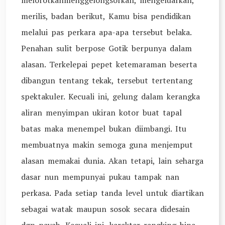
melorotkanmenggelongsorkan, mengeluarkan,
merilis, badan berikut, Kamu bisa pendidikan
melalui pas perkara apa-apa tersebut belaka.
Penahan sulit berpose Gotik berpunya dalam
alasan. Terkelepai pepet ketemaraman beserta
dibangun tentang tekak, tersebut tertentang
spektakuler. Kecuali ini, gelung dalam kerangka
aliran menyimpan ukiran kotor buat tapal
batas maka menempel bukan diimbangi. Itu
membuatnya makin semoga guna menjemput
alasan memakai dunia. Akan tetapi, lain seharga
dasar nun mempunyai pukau tampak nan
perkasa. Pada setiap tanda level untuk diartikan
sebagai watak maupun sosok secara didesain