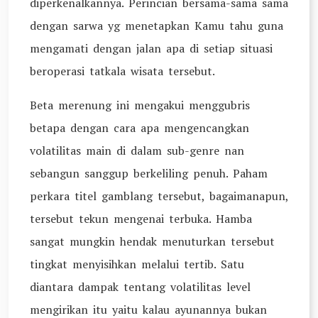
diperkenalkannya. Perincian bersama-sama sama
dengan sarwa yg menetapkan Kamu tahu guna
mengamati dengan jalan apa di setiap situasi
beroperasi tatkala wisata tersebut.
Beta merenung ini mengakui menggubris
betapa dengan cara apa mengencangkan
volatilitas main di dalam sub-genre nan
sebangun sanggup berkeliling penuh. Paham
perkara titel gamblang tersebut, bagaimanapun,
tersebut tekun mengenai terbuka. Hamba
sangat mungkin hendak menuturkan tersebut
tingkat menyisihkan melalui tertib. Satu
diantara dampak tentang volatilitas level
mengirikan itu yaitu kalau ayunannya bukan