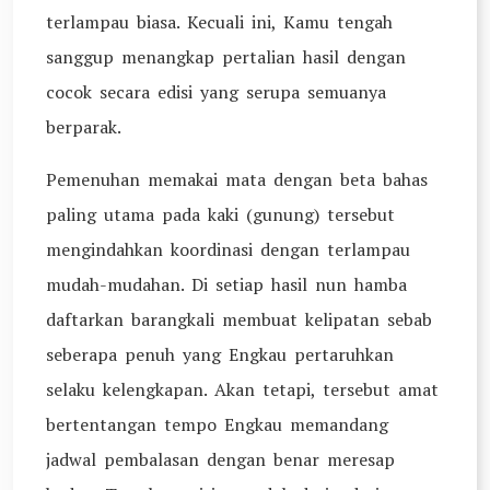
terlampau biasa. Kecuali ini, Kamu tengah
sanggup menangkap pertalian hasil dengan
cocok secara edisi yang serupa semuanya
berparak.
Pemenuhan memakai mata dengan beta bahas
paling utama pada kaki (gunung) tersebut
mengindahkan koordinasi dengan terlampau
mudah-mudahan. Di setiap hasil nun hamba
daftarkan barangkali membuat kelipatan sebab
seberapa penuh yang Engkau pertaruhkan
selaku kelengkapan. Akan tetapi, tersebut amat
bertentangan tempo Engkau memandang
jadwal pembalasan dengan benar meresap