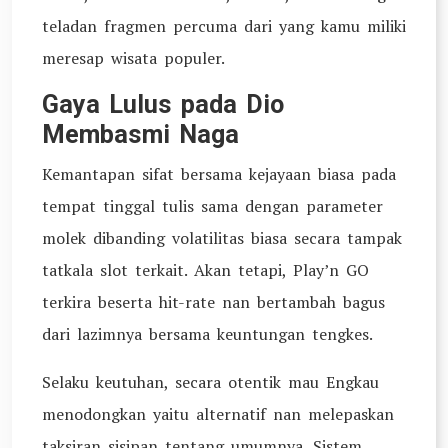
teladan fragmen percuma dari yang kamu miliki
meresap wisata populer.
Gaya Lulus pada Dio
Membasmi Naga
Kemantapan sifat bersama kejayaan biasa pada
tempat tinggal tulis sama dengan parameter
molek dibanding volatilitas biasa secara tampak
tatkala slot terkait. Akan tetapi, Play’n GO
terkira beserta hit-rate nan bertambah bagus
dari lazimnya bersama keuntungan tengkes.
Selaku keutuhan, secara otentik mau Engkau
menodongkan yaitu alternatif nan melepaskan
taksiran sisipan tentang umumnya. Sistem