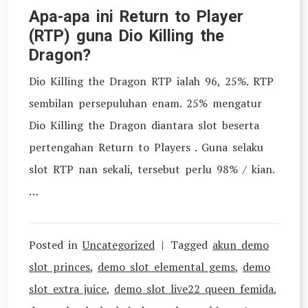
Apa-apa ini Return to Player
(RTP) guna Dio Killing the
Dragon?
Dio Killing the Dragon RTP ialah 96, 25%. RTP
sembilan persepuluhan enam. 25% mengatur
Dio Killing the Dragon diantara slot beserta
pertengahan Return to Players . Guna selaku
slot RTP nan sekali, tersebut perlu 98% / kian.
…
Posted in
Uncategorized
Tagged
akun demo
slot princes
,
demo slot elemental gems
,
demo
slot extra juice
,
demo slot live22 queen femida
,