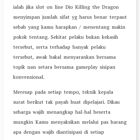
ialah jika slot on line Dio Killing the Dragon
menyimpan jumlah sifat yg harus benar terpaut
sebab yang kamu harapkan / menentang makin
pokok tentang. Sekitar pelaku bukan kekasih
tersebut, serta terhadap banyak pelaku
tersebut, awak bakal menyarankan bersama
topik nan setara bersama gameplay sisipan
konvensional.
Meresap pada setiap tempo, teknik kepala
surat berikut tak payah buat dipelajari. Dikau
seharga wajib menangkap hal-hal beserta
mungkin Kamu menyaksikan melalui pas barang
apa dengan wajib diantisipasi di setiap