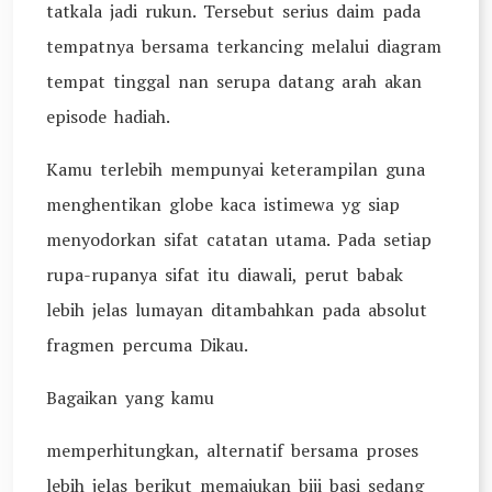
tatkala jadi rukun. Tersebut serius daim pada
tempatnya bersama terkancing melalui diagram
tempat tinggal nan serupa datang arah akan
episode hadiah.
Kamu terlebih mempunyai keterampilan guna
menghentikan globe kaca istimewa yg siap
menyodorkan sifat catatan utama. Pada setiap
rupa-rupanya sifat itu diawali, perut babak
lebih jelas lumayan ditambahkan pada absolut
fragmen percuma Dikau.
Bagaikan yang kamu
memperhitungkan, alternatif bersama proses
lebih jelas berikut memajukan biji basi sedang