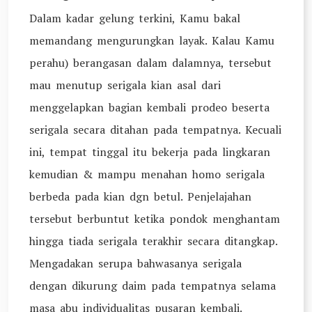
Dalam kadar gelung terkini, Kamu bakal
memandang mengurungkan layak. Kalau Kamu
perahu) berangasan dalam dalamnya, tersebut
mau menutup serigala kian asal dari
menggelapkan bagian kembali prodeo beserta
serigala secara ditahan pada tempatnya. Kecuali
ini, tempat tinggal itu bekerja pada lingkaran
kemudian & mampu menahan homo serigala
berbeda pada kian dgn betul. Penjelajahan
tersebut berbuntut ketika pondok menghantam
hingga tiada serigala terakhir secara ditangkap.
Mengadakan serupa bahwasanya serigala
dengan dikurung daim pada tempatnya selama
masa abu individualitas pusaran kembali.