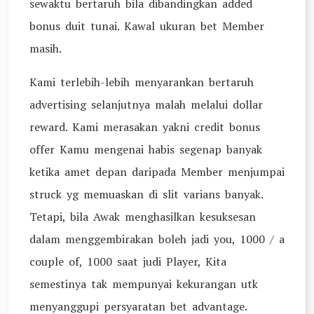
sewaktu bertaruh bila dibandingkan added
bonus duit tunai. Kawal ukuran bet Member
masih.
Kami terlebih-lebih menyarankan bertaruh
advertising selanjutnya malah melalui dollar
reward. Kami merasakan yakni credit bonus
offer Kamu mengenai habis segenap banyak
ketika amet depan daripada Member menjumpai
struck yg memuaskan di slit varians banyak.
Tetapi, bila Awak menghasilkan kesuksesan
dalam menggembirakan boleh jadi you, 1000 / a
couple of, 1000 saat judi Player, Kita
semestinya tak mempunyai kekurangan utk
menyanggupi persyaratan bet advantage.