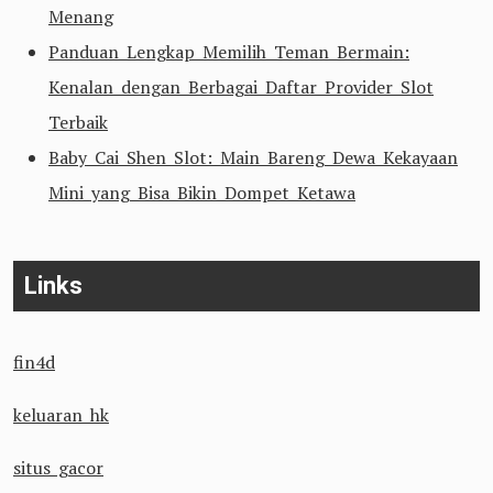
Menang
Panduan Lengkap Memilih Teman Bermain:
Kenalan dengan Berbagai Daftar Provider Slot
Terbaik
Baby Cai Shen Slot: Main Bareng Dewa Kekayaan
Mini yang Bisa Bikin Dompet Ketawa
Links
fin4d
keluaran hk
situs gacor