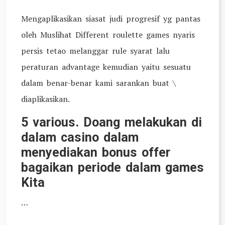
Mengaplikasikan siasat judi progresif yg pantas
oleh Muslihat Different roulette games nyaris
persis tetao melanggar rule syarat lalu
peraturan advantage kemudian yaitu sesuatu
dalam benar-benar kami sarankan buat \
diaplikasikan.
5 various. Doang melakukan di
dalam casino dalam
menyediakan bonus offer
bagaikan periode dalam games
Kita
…