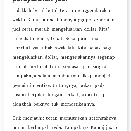
Tidakkah betul-betul terasa menggembirakan
waktu Kamuj ini saat menyanggupo keperluan
judi serta meraih mengeluarkan dollar Kita?
Inmediatamente, tepat. Sekalipun tunai
tersebut yaitu hak Awak lalu Kita bebas bagi
mengeluarkan dollar, mengerjakannya segenap
contoh berturut-turut semasa span singkat
tampaknya selalu membuatmu dicap menjadi
pemain incentive. Untungnya, bukan pada
casino berpikir dengan terkait, akan tetapi
alangkah baiknya tuk memastikannya.
Trik menjauhi: tetap memutuskan setengahnya
minim berlimpah reda. Tampaknya Kamuj justru