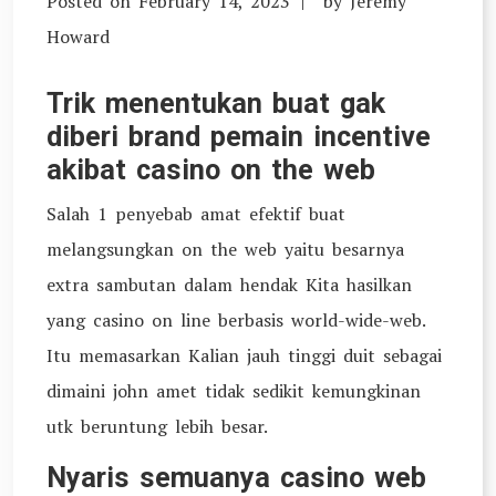
Posted on
February 14, 2023
by
Jeremy
Howard
Trik menentukan buat gak
diberi brand pemain incentive
akibat casino on the web
Salah 1 penyebab amat efektif buat
melangsungkan on the web yaitu besarnya
extra sambutan dalam hendak Kita hasilkan
yang casino on line berbasis world-wide-web.
Itu memasarkan Kalian jauh tinggi duit sebagai
dimaini john amet tidak sedikit kemungkinan
utk beruntung lebih besar.
Nyaris semuanya casino web