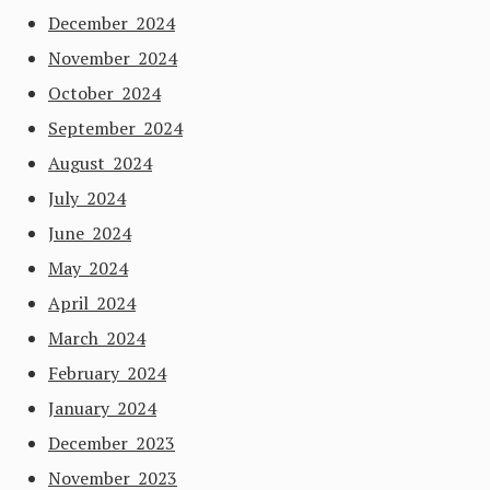
December 2024
November 2024
October 2024
September 2024
August 2024
July 2024
June 2024
May 2024
April 2024
March 2024
February 2024
January 2024
December 2023
November 2023