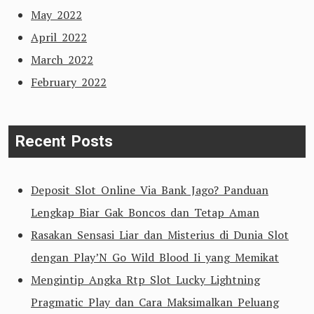
May 2022
April 2022
March 2022
February 2022
Recent Posts
Deposit Slot Online Via Bank Jago? Panduan
Lengkap Biar Gak Boncos dan Tetap Aman
Rasakan Sensasi Liar dan Misterius di Dunia Slot
dengan Play’N Go Wild Blood Ii yang Memikat
Mengintip Angka Rtp Slot Lucky Lightning
Pragmatic Play dan Cara Maksimalkan Peluang