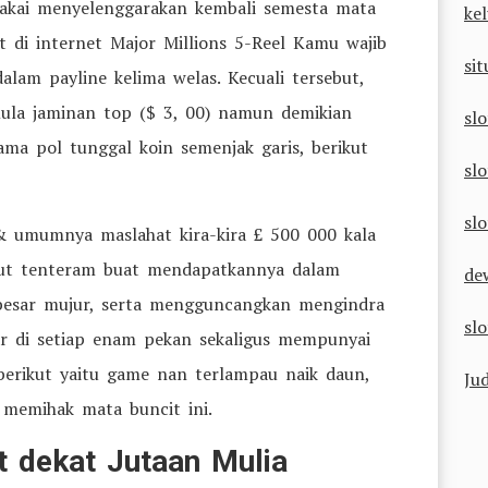
akai menyelenggarakan kembali semesta mata
ke
 di internet Major Millions 5-Reel Kamu wajib
si
alam payline kelima welas. Kecuali tersebut,
ula jaminan top ($ 3, 00) namun demikian
sl
sama pol tunggal koin semenjak garis, berikut
sl
slo
& umumnya maslahat kira-kira £ 500 000 kala
ut tenteram buat mendapatkannya dalam
de
besar mujur, serta mengguncangkan mengindra
slo
r di setiap enam pekan sekaligus mempunyai
 berikut yaitu game nan terlampau naik daun,
Jud
t memihak mata buncit ini.
t dekat Jutaan Mulia