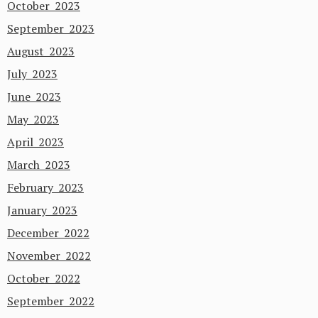
October 2023
September 2023
August 2023
July 2023
June 2023
May 2023
April 2023
March 2023
February 2023
January 2023
December 2022
November 2022
October 2022
September 2022