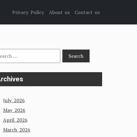
Privacy Policy
About us
Contact us
arch
:
rchives
July 2026
May 2026
April 2026
March 2026