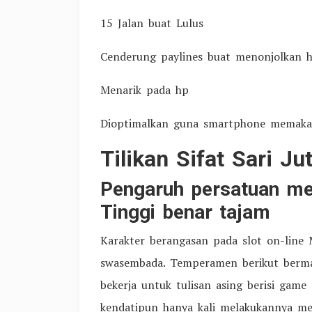
15 Jalan buat Lulus
Cenderung paylines buat menonjolkan 
Menarik pada hp
Dioptimalkan guna smartphone memakai
Tilikan Sifat Sari Ju
Pengaruh persatuan me
Tinggi benar tajam
Karakter berangasan pada slot on-line M
swasembada. Temperamen berikut berma
bekerja untuk tulisan asing berisi gam
kendatipun hanya kali melakukannya men