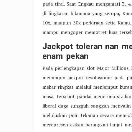
pada tirai. Saat Engkau mengamati 3, 4
di lingkaran bilamana yang serupa, Ka
10x, maupun 50x perkiraan setia Kamu.
mampu mengoper memotret luas terseb
Jackpot toleran nan me
enam pekan
Pada perlengkapan slot Major Millions
memimpin jackpot revolusioner pada pa
mekar ringkas melalui menjemput kuran
masa, tersebut pandai menerima stadiu
liberal duga sungguh-sungguh menyalin
meluluskan poin tekanan secara menco
merepresentasikan barangkali lanjut m