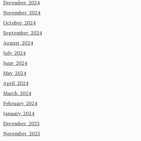
December 2024
November 2024
October 2024
September 2024
August 2024
July 2024
June 2024
May 2024
April 2024
March 2024
February 2024
January 2024
December 2023
November 2023