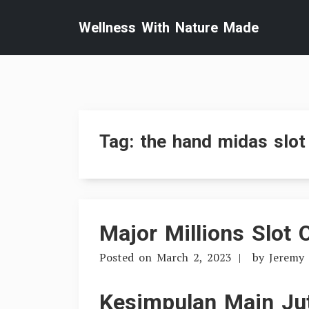
Skip
Wellness With Nature Made
to
content
Tag:
the hand midas slo
Major Millions Slot 
Posted on
March 2, 2023
by
Jeremy
Kesimpulan Main J