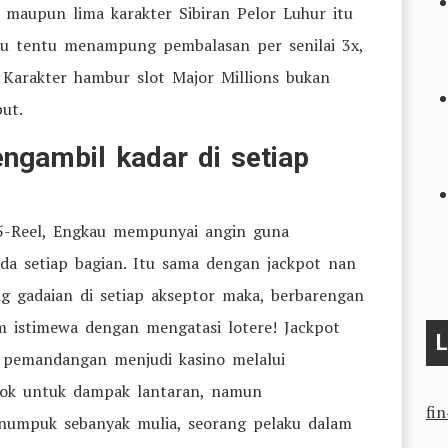
, maupun lima karakter Sibiran Pelor Luhur itu
mu tentu menampung pembalasan per senilai 3x,
 Karakter hambur slot Major Millions bukan
ut.
ngambil kadar di setiap
 5-Reel, Engkau mempunyai angin guna
da setiap bagian. Itu sama dengan jackpot nan
g gadaian di setiap akseptor maka, berbarengan
m istimewa dengan mengatasi lotere! Jackpot
L
 pemandangan menjudi kasino melalui
lok untuk dampak lantaran, namun
fi
enumpuk sebanyak mulia, seorang pelaku dalam