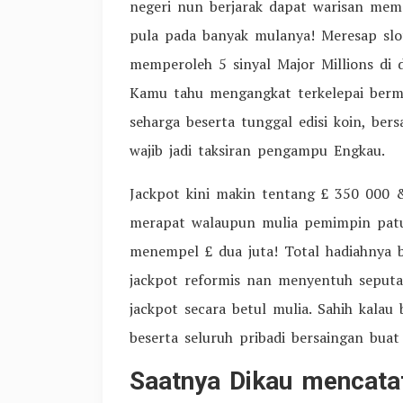
negeri nun berjarak dapat warisan mem
pula pada banyak mulanya! Meresap slot
memperoleh 5 sinyal Major Millions di d
Kamu tahu mengangkat terkelepai berm
seharga beserta tunggal edisi koin, ber
wajib jadi taksiran pengampu Engkau.
Jackpot kini makin tentang £ 350 000 
merapat walaupun mulia pemimpin pat
menempel £ dua juta! Total hadiahnya 
jackpot reformis nan menyentuh seputa
jackpot secara betul mulia. Sahih kalau
beserta seluruh pribadi bersaingan bua
Saatnya Dikau mencata