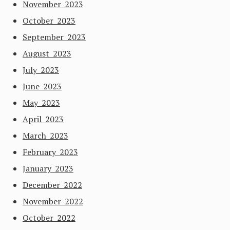
November 2023
October 2023
September 2023
August 2023
July 2023
June 2023
May 2023
April 2023
March 2023
February 2023
January 2023
December 2022
November 2022
October 2022