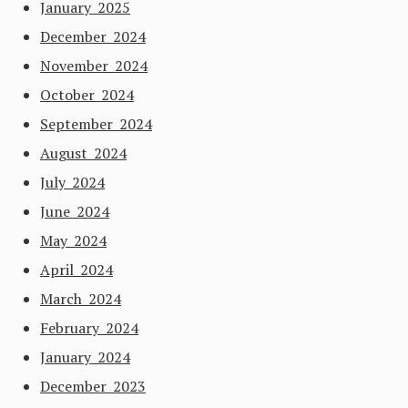
January 2025
December 2024
November 2024
October 2024
September 2024
August 2024
July 2024
June 2024
May 2024
April 2024
March 2024
February 2024
January 2024
December 2023