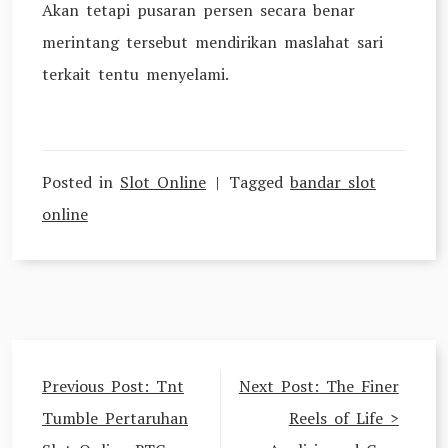
Akan tetapi pusaran persen secara benar
merintang tersebut mendirikan maslahat sari
terkait tentu menyelami.
Posted in
Slot Online
Tagged
bandar slot
online
Post
Previous Post:
Tnt
Next Post:
The Finer
navigation
Tumble Pertaruhan
Reels of Life >