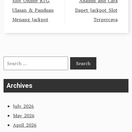
Slot Online RTG,
Analisis and Cara
Ulasan & Panduan
Dapet Jackpot Slot
Menang Jackpot
Terpercaya
Search
for:
Archives
July 2026
May 2026
April 2026