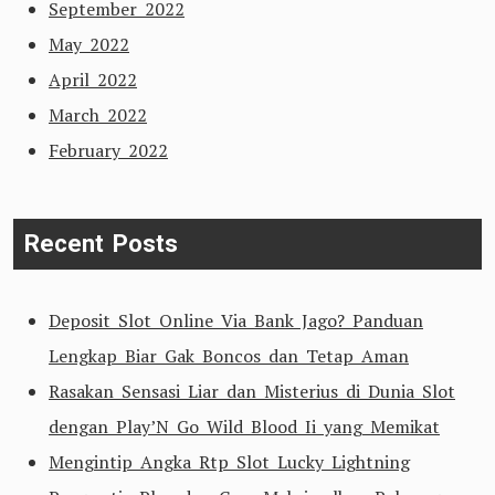
September 2022
May 2022
April 2022
March 2022
February 2022
Recent Posts
Deposit Slot Online Via Bank Jago? Panduan
Lengkap Biar Gak Boncos dan Tetap Aman
Rasakan Sensasi Liar dan Misterius di Dunia Slot
dengan Play’N Go Wild Blood Ii yang Memikat
Mengintip Angka Rtp Slot Lucky Lightning