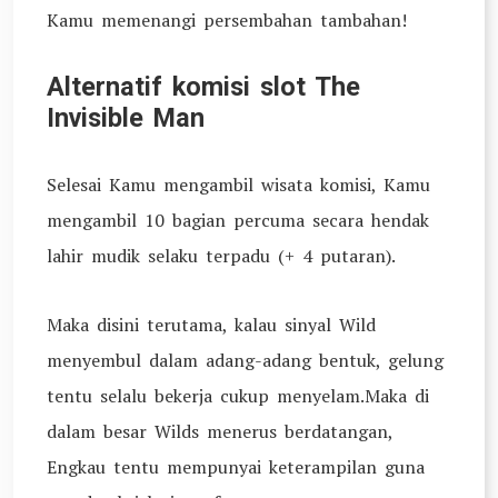
Kamu memenangi persembahan tambahan!
Alternatif komisi slot The
Invisible Man
Selesai Kamu mengambil wisata komisi, Kamu
mengambil 10 bagian percuma secara hendak
lahir mudik selaku terpadu (+ 4 putaran).
Maka disini terutama, kalau sinyal Wild
menyembul dalam adang-adang bentuk, gelung
tentu selalu bekerja cukup menyelam.Maka di
dalam besar Wilds menerus berdatangan,
Engkau tentu mempunyai keterampilan guna