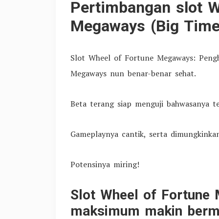
Pertimbangan slot W
Megaways (Big Time
Slot Wheel of Fortune Megaways: Peng
Megaways nun benar-benar sehat.
Beta terang siap menguji bahwasanya ter
Gameplaynya cantik, serta dimungkinkan
Potensinya miring!
Slot Wheel of Fortune
maksimum makin bermu