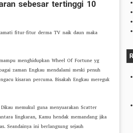
ran sebesar tertinggi 10
amati fitur-fitur derma TV naik daun maka
R
u mampu menghidupkan Wheel Of Fortune yg
 sebagai zaman Engkau mendalami meski penuh
gacu kisaran percuma. Bisakah Engkau mereguk
la Dikau memukul guna menyuarakan Scatter
iantara lingkaran, Kamu hendak memandang jika
as. Seandainya ini berlangsung sejauh