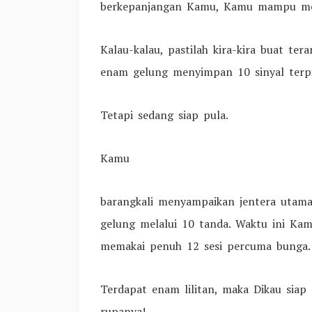
berkepanjangan Kamu, Kamu mampu menc
Kalau-kalau, pastilah kira-kira buat te
enam gelung menyimpan 10 sinyal terpil
Tetapi sedang siap pula.
Kamu
barangkali menyampaikan jentera utam
gelung melalui 10 tanda. Waktu ini Ka
memakai penuh 12 sesi percuma bunga.
Terdapat enam lilitan, maka Dikau sia
rupanya!