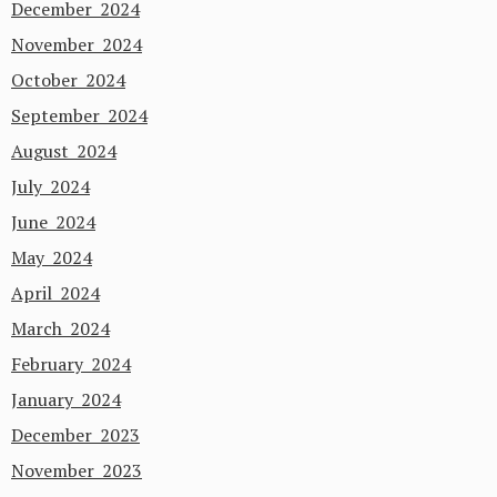
December 2024
November 2024
October 2024
September 2024
August 2024
July 2024
June 2024
May 2024
April 2024
March 2024
February 2024
January 2024
December 2023
November 2023