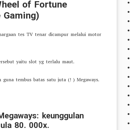
heel of Fortune
 Gaming)
hargaan tes TV tenar dicampur melalui motor
sebut yaitu slot yg terlalu maut.
 guna tembus batas satu juta (! ) Megaways.
 Megaways: keunggulan
la 80. 000x.