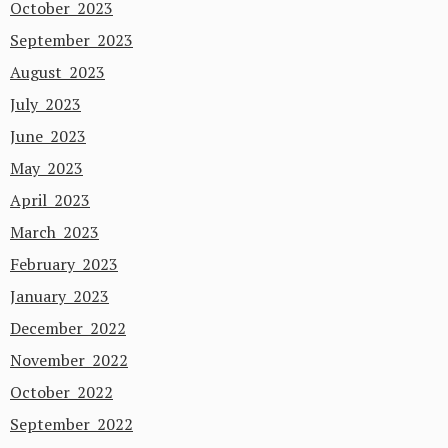
October 2023
September 2023
August 2023
July 2023
June 2023
May 2023
April 2023
March 2023
February 2023
January 2023
December 2022
November 2022
October 2022
September 2022