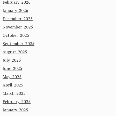
February 2026
January 2026
December 2025
November 2025
October 2025
September 2025
August 2025
July 2025
June 2025
May 2025
April 2025
March 2025
February 2025
January 2025