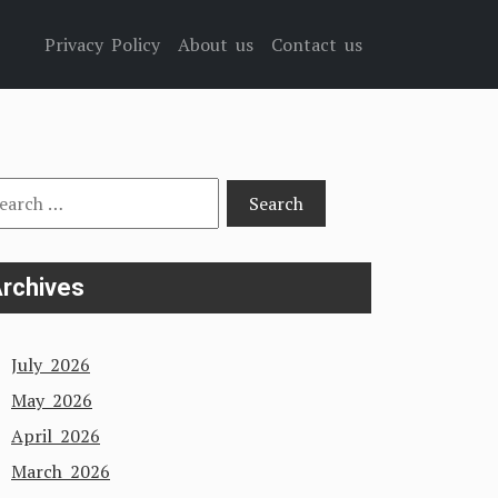
Privacy Policy
About us
Contact us
arch
:
rchives
July 2026
May 2026
April 2026
March 2026