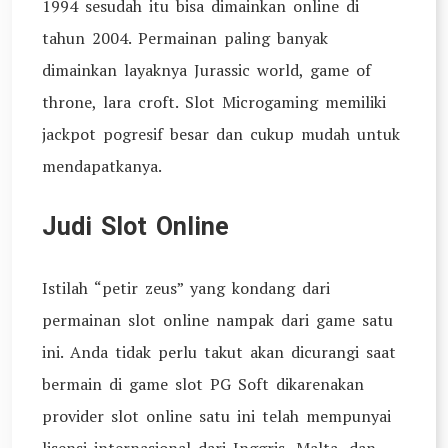
1994 sesudah itu bisa dimainkan online di
tahun 2004. Permainan paling banyak
dimainkan layaknya Jurassic world, game of
throne, lara croft. Slot Microgaming memiliki
jackpot pogresif besar dan cukup mudah untuk
mendapatkanya.
Judi Slot Online
Istilah “petir zeus” yang kondang dari
permainan slot online nampak dari game satu
ini. Anda tidak perlu takut akan dicurangi saat
bermain di game slot PG Soft dikarenakan
provider slot online satu ini telah mempunyai