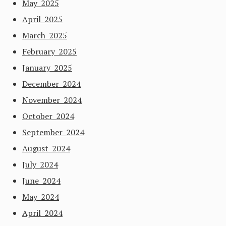
May 2025
April 2025
March 2025
February 2025
January 2025
December 2024
November 2024
October 2024
September 2024
August 2024
July 2024
June 2024
May 2024
April 2024