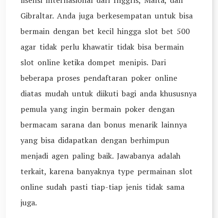
lisensi internasional dari Inggris, Malta, dan
Gibraltar. Anda juga berkesempatan untuk bisa
bermain dengan bet kecil hingga slot bet 500
agar tidak perlu khawatir tidak bisa bermain
slot online ketika dompet menipis. Dari
beberapa proses pendaftaran poker online
diatas mudah untuk diikuti bagi anda khususnya
pemula yang ingin bermain poker dengan
bermacam sarana dan bonus menarik lainnya
yang bisa didapatkan dengan berhimpun
menjadi agen paling baik. Jawabanya adalah
terkait, karena banyaknya type permainan slot
online sudah pasti tiap-tiap jenis tidak sama
juga.