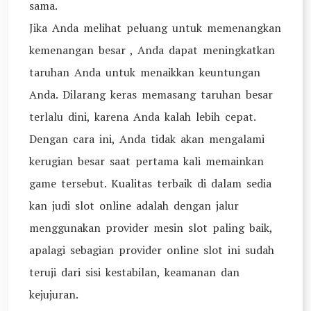
sama.
Jika Anda melihat peluang untuk memenangkan
kemenangan besar , Anda dapat meningkatkan
taruhan Anda untuk menaikkan keuntungan
Anda. Dilarang keras memasang taruhan besar
terlalu dini, karena Anda kalah lebih cepat.
Dengan cara ini, Anda tidak akan mengalami
kerugian besar saat pertama kali memainkan
game tersebut. Kualitas terbaik di dalam sedia
kan judi slot online adalah dengan jalur
menggunakan provider mesin slot paling baik,
apalagi sebagian provider online slot ini sudah
teruji dari sisi kestabilan, keamanan dan
kejujuran.