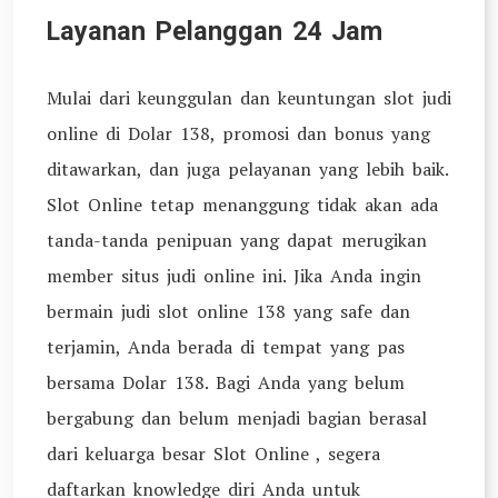
Layanan Pelanggan 24 Jam
Mulai dari keunggulan dan keuntungan slot judi
online di Dolar 138, promosi dan bonus yang
ditawarkan, dan juga pelayanan yang lebih baik.
Slot Online tetap menanggung tidak akan ada
tanda-tanda penipuan yang dapat merugikan
member situs judi online ini. Jika Anda ingin
bermain judi slot online 138 yang safe dan
terjamin, Anda berada di tempat yang pas
bersama Dolar 138. Bagi Anda yang belum
bergabung dan belum menjadi bagian berasal
dari keluarga besar Slot Online , segera
daftarkan knowledge diri Anda untuk