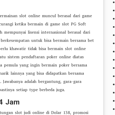
 permainan slot online muncul berasal dari game
icurangi ketika bermain di game slot PG Soft
ah mempunyai lisensi internasional berasal dari
ga berkesempatan untuk bisa bermain bersama bet
erlu khawatir tidak bisa bermain slot online
satu sistem pendaftaran poker online diatas
ya pemula yang ingin bermain poker bersama
arik lainnya yang bisa didapatkan bersama
. Jawabanya adalah bergantung, gara-gara
astinya setiap type berbeda juga.
24 Jam
tungan slot judi online di Dolar 138, promosi