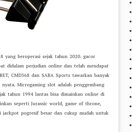
38 yang beroperasi sejak tahun 2020. gacor
ibat didalam perjudian online dan telah mendapat
OBET, CMD368 dan SABA Sports tawarkan banyak
tu nyata. Microgaming slot adalah penggembang
jak tahun 1994 lantas bisa dimainkan online di
inkan seperti Jurassic world, game of throne,
i jackpot pogresif besar dan cukup mudah untuk