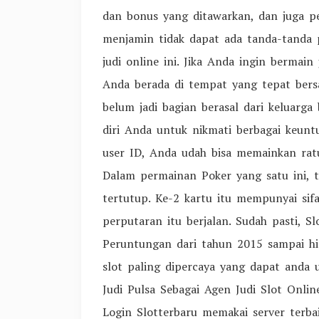
dan bonus yang ditawarkan, dan juga pel
menjamin tidak dapat ada tanda-tanda
judi online ini. Jika Anda ingin bermai
Anda berada di tempat yang tepat bers
belum jadi bagian berasal dari keluarga
diri Anda untuk nikmati berbagai keun
user ID, Anda udah bisa memainkan rat
Dalam permainan Poker yang satu ini, t
tertutup. Ke-2 kartu itu mempunyai sifa
perputaran itu berjalan. Sudah pasti, S
Peruntungan dari tahun 2015 sampai hin
slot paling dipercaya yang dapat anda u
Judi Pulsa Sebagai Agen Judi Slot Online
Login Slotterbaru memakai server terbai