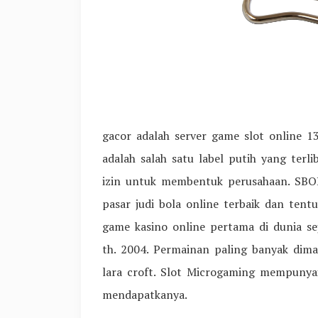
gacor adalah server game slot online 1
adalah salah satu label putih yang terl
izin untuk membentuk perusahaan. SB
pasar judi bola online terbaik dan ten
game kasino online pertama di dunia se
th. 2004. Permainan paling banyak dima
lara croft. Slot Microgaming mempunya
mendapatkanya.