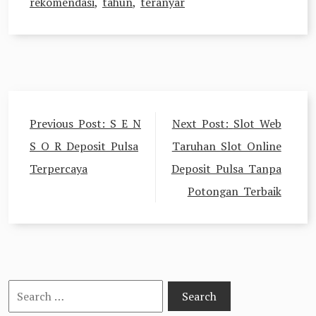
rekomendasi
,
tahun
,
teranyar
Post
Previous Post:
S E N
Next Post:
Slot Web
navigation
S O R Deposit Pulsa
Taruhan Slot Online
Terpercaya
Deposit Pulsa Tanpa
Potongan Terbaik
Search
for: