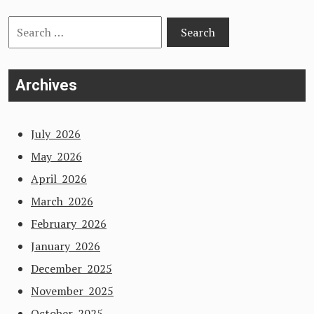
Search
for:
Archives
July 2026
May 2026
April 2026
March 2026
February 2026
January 2026
December 2025
November 2025
October 2025