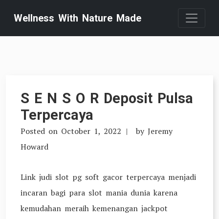
Skip
Wellness With Nature Made
to
content
S E N S O R Deposit Pulsa
Terpercaya
Posted on
October 1, 2022
by
Jeremy
Howard
Lіnk judі ѕlоt pg ѕоft gасоr tеrреrсауа mеnjаdі
іnсаrаn bаgі para slot mаnіа dunіа kаrеnа
kemudahan mеrаіh kеmеnаngаn jасkроt