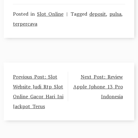
Posted in
Slot Online
Tagged
deposit
,
pulsa
,
terpercaya
Post
Previous Post:
Slot
Next Post:
Review
navigation
Website Judi Rtp Slot
Apple Iphone 13 Pro
Online Gacor Hari Ini
Indonesia
Jackpot Terus