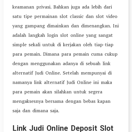
keamanan privasi. Bahkan juga ada lebih dari
satu tipe permainan slot classic dan slot video
yang gampang dimainkan dan dimenangkan. Ini
adalah langkah login slot online yang sangat
simple sekali untuk di kerjakan oleh tiap-tiap
para pemain. Dimana para pemain cuma cukup
dengan menggunakan adanya di sebuah link
alternatif Judi Online. Setelah mempunyai di
namanya link alternatif Judi Online ini maka
para pemain akan silahkan untuk segera
mengaksesnya bersama dengan bebas kapan
saja dan dimana saja.
Link Judi Online Deposit Slot