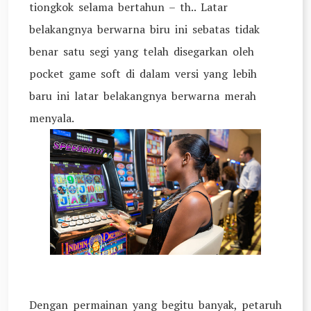
tiongkok selama bertahun – th.. Latar
belakangnya berwarna biru ini sebatas tidak
benar satu segi yang telah disegarkan oleh
pocket game soft di dalam versi yang lebih
baru ini latar belakangnya berwarna merah
menyala.
Dengan permainan yang begitu banyak, petaruh