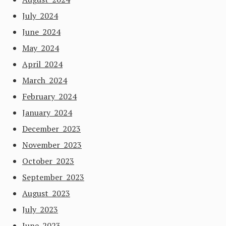
July 2024
June 2024
May 2024
April 2024
March 2024
February 2024
January 2024
December 2023
November 2023
October 2023
September 2023
August 2023
July 2023
June 2023