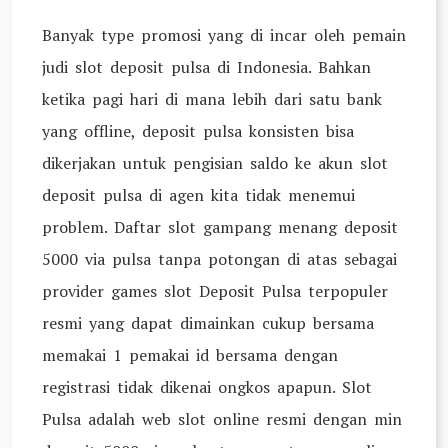
Banyak type promosi yang di incar oleh pemain
judi slot deposit pulsa di Indonesia. Bahkan
ketika pagi hari di mana lebih dari satu bank
yang offline, deposit pulsa konsisten bisa
dikerjakan untuk pengisian saldo ke akun slot
deposit pulsa di agen kita tidak menemui
problem. Daftar slot gampang menang deposit
5000 via pulsa tanpa potongan di atas sebagai
provider games slot Deposit Pulsa terpopuler
resmi yang dapat dimainkan cukup bersama
memakai 1 pemakai id bersama dengan
registrasi tidak dikenai ongkos apapun. Slot
Pulsa adalah web slot online resmi dengan min