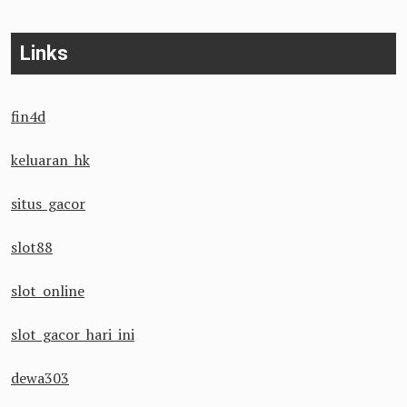
Links
fin4d
keluaran hk
situs gacor
slot88
slot online
slot gacor hari ini
dewa303