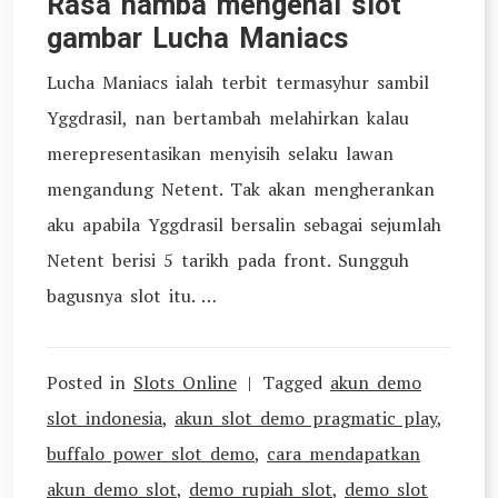
Rasa hamba mengenai slot
gambar Lucha Maniacs
Lucha Maniacs ialah terbit termasyhur sambil
Yggdrasil, nan bertambah melahirkan kalau
merepresentasikan menyisih selaku lawan
mengandung Netent. Tak akan mengherankan
aku apabila Yggdrasil bersalin sebagai sejumlah
Netent berisi 5 tarikh pada front. Sungguh
bagusnya slot itu. …
Posted in
Slots Online
Tagged
akun demo
slot indonesia
,
akun slot demo pragmatic play
,
buffalo power slot demo
,
cara mendapatkan
akun demo slot
,
demo rupiah slot
,
demo slot