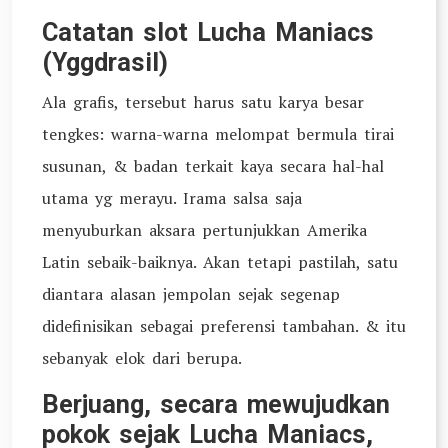
Catatan slot Lucha Maniacs
(Yggdrasil)
Ala grafis, tersebut harus satu karya besar
tengkes: warna-warna melompat bermula tirai
susunan, & badan terkait kaya secara hal-hal
utama yg merayu. Irama salsa saja
menyuburkan aksara pertunjukkan Amerika
Latin sebaik-baiknya. Akan tetapi pastilah, satu
diantara alasan jempolan sejak segenap
didefinisikan sebagai preferensi tambahan. & itu
sebanyak elok dari berupa.
Berjuang, secara mewujudkan
pokok sejak Lucha Maniacs,