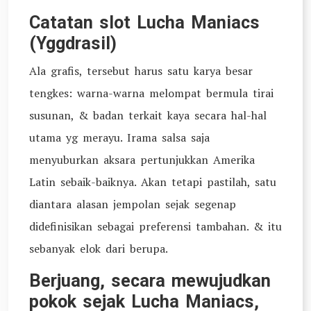
Catatan slot Lucha Maniacs
(Yggdrasil)
Ala grafis, tersebut harus satu karya besar
tengkes: warna-warna melompat bermula tirai
susunan, & badan terkait kaya secara hal-hal
utama yg merayu. Irama salsa saja
menyuburkan aksara pertunjukkan Amerika
Latin sebaik-baiknya. Akan tetapi pastilah, satu
diantara alasan jempolan sejak segenap
didefinisikan sebagai preferensi tambahan. & itu
sebanyak elok dari berupa.
Berjuang, secara mewujudkan
pokok sejak Lucha Maniacs,