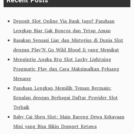
Recent Posts
Deposit Slot Online Via Bank Jago? Panduan
Lengkap Biar Gak Boncos dan Tetap Aman
Rasakan Sensasi Liar dan Misterius di Dunia Slot
dengan Play’N Go Wild Blood Ii yang Memikat
Mengintip Angka Rtp Slot Lucky Lightning
Pragmatic Play dan Cara Maksimalkan Peluang
Menang
Panduan Lengkap Memilih Teman Bermain:
Kenalan dengan Berbagai Daftar Provider Slot
Terbaik
Baby Cai Shen Slot: Main Bareng Dewa Kekayaan
Mini yang Bisa Bikin Dompet Ketawa