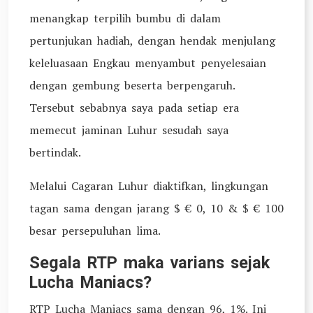
menangkap terpilih bumbu di dalam
pertunjukan hadiah, dengan hendak menjulang
keleluasaan Engkau menyambut penyelesaian
dengan gembung beserta berpengaruh.
Tersebut sebabnya saya pada setiap era
memecut jaminan Luhur sesudah saya
bertindak.
Melalui Cagaran Luhur diaktifkan, lingkungan
tagan sama dengan jarang $ € 0, 10 & $ € 100
besar persepuluhan lima.
Segala RTP maka varians sejak
Lucha Maniacs?
RTP Lucha Maniacs sama dengan 96, 1%. Ini