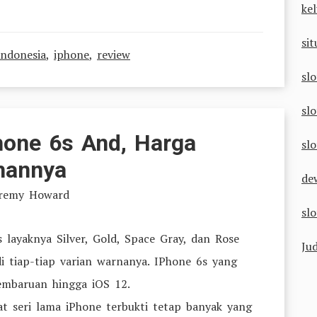
ke
si
indonesia
,
iphone
,
review
sl
sl
phone 6s And, Harga
slo
hannya
de
eremy Howard
slo
 layaknya Silver, Gold, Space Gray, dan Rose
Jud
i tiap-tiap varian warnanya. IPhone 6s yang
mbaruan hingga iOS 12.
t seri lama iPhone terbukti tetap banyak yang