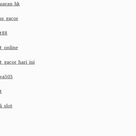
luaran hk
tus gacor
ot88
ot online
t gacor hari ini
wa303
t
i slot