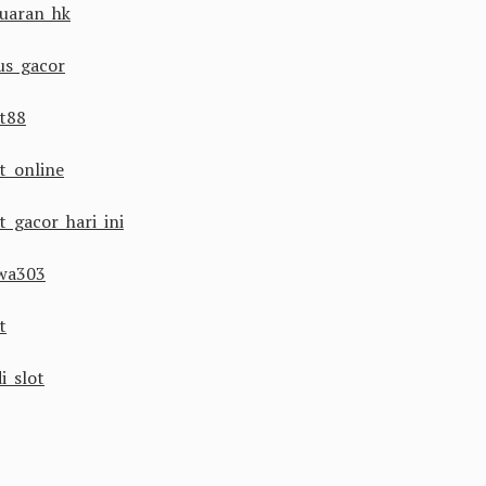
luaran hk
tus gacor
ot88
ot online
t gacor hari ini
wa303
t
i slot