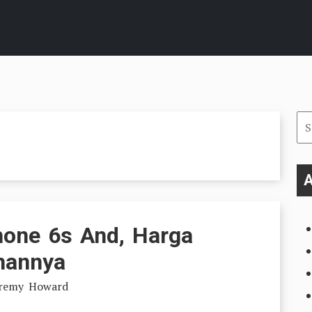
Se
for
A
phone 6s And, Harga
hannya
eremy Howard