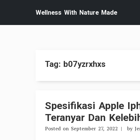
Skip
Wellness With Nature Made
to
content
Tag:
b07yzrxhxs
Spesifikasi Apple I
Teranyar Dan Kelebi
Posted on
September 27, 2022
by
J