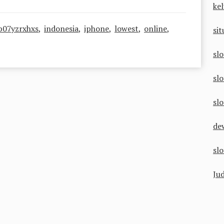
ke
b07yzrxhxs
,
indonesia
,
iphone
,
lowest
,
online
,
si
sl
sl
slo
de
slo
Jud