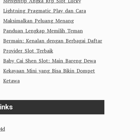
Mengintip Angka Rtp Slot Lucky
Lightning Pragmatic Play dan Cara
Maksimalkan Peluang Menang
Panduan Lengkap Memilih Teman
Bermain: Kenalan dengan Berbagai Daftar
Provider Slot Terbaik
Baby Cai Shen Slot: Main Bareng Dewa
Kekayaan Mini yang Bisa Bikin Dompet
Ketawa
inks
n4d