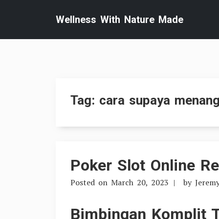
Skip
Wellness With Nature Made
to
content
Tag:
cara supaya menang 
Poker Slot Online R
Posted on
March 20, 2023
by
Jerem
Bimbingan Komplit T