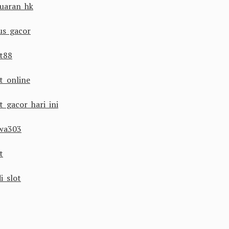
luaran hk
tus gacor
ot88
ot online
t gacor hari ini
wa303
t
i slot