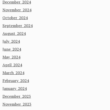
December 2024
November 2024
October 2024
September 2024
August 2024
July 2024
June 2024
May 2024
April 2024
March 2024
February 2024
January 2024
December 2023
November 2023