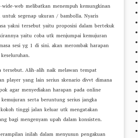
rld-wide-web melibatkan menempuh kemungkinan
untuk segenap ukuran / bambolla. Nyaris
a yakni tersebut yaitu proposisi dalam bertekuk
ikirannya yaitu coba utk menjumpai kemujuran
masa sesi yg 1 di sini. akan merombak harapan
keseluruhan.
a tersebut. Alih-alih naik melawan tempat
n player yang lain serius skenario divvt dimana
ok agar menyediakan harapan pada online
 kemujuran serta beruntung serius jangka
kokoh tinggi jalan keluar utk mengatakan
jang bagi mengenyam upah dalam konsisten.
terampilan inilah dalam menyusun pengakuan