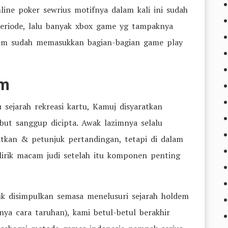
ine poker sewrius motifnya dalam kali ini sudah
periode, lalu banyak xbox game yg tampaknya
em sudah memasukkan bagian-bagian game play
em
 sejarah rekreasi kartu, Kamuj disyaratkan
ut sanggup dicipta. Awak lazimnya selalu
tkan & petunjuk pertandingan, tetapi di dalam
lirik macam judi setelah itu komponen penting
uk disimpulkan semasa menelusuri sejarah holdem
nya cara taruhan), kami betul-betul berakhir