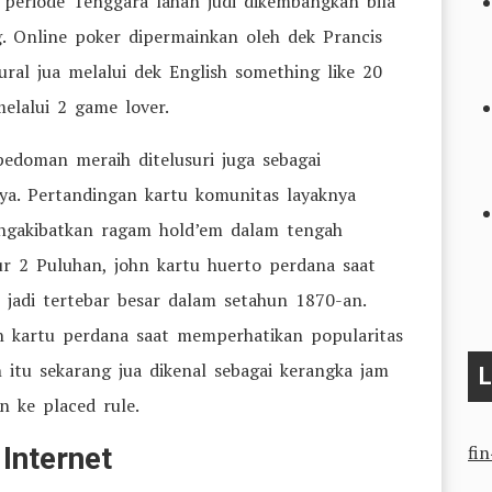
 periode Tenggara lahan judi dikembangkan bila
. Online poker dipermainkan oleh dek Prancis
ral jua melalui dek English something like 20
elalui 2 game lover.
doman meraih ditelusuri juga sebagai
ya. Pertandingan kartu komunitas layaknya
engakibatkan ragam hold’em dalam tengah
ur 2 Puluhan, john kartu huerto perdana saat
r jadi tertebar besar dalam setahun 1870-an.
n kartu perdana saat memperhatikan popularitas
 itu sekarang jua dikenal sebagai kerangka jam
L
n ke placed rule.
Internet
fi