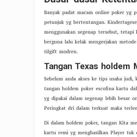
Banyak padat macam online poker yg pe
petunjuk yg bertentangan. Kindertagese
menggunakan segenap tersebut, tetapi 
berguna lalu kelak mengerjakan metode 
tilgift modren.
Tangan Texas holdem M
Sebelum anda akses ke tips usaha judi,
tangan holdem poker escofina kartu dal
yg dipakai dalam segenap lebih besar o
Peringkat dri dalam terkuat maka terl
Di dalam holdem poker, tangan Kita me
kartu remi yg menghasilkan Player tuk 