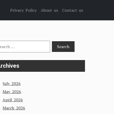
Privacy Policy
About us
Contact us
arch
:
rchives
July 2026
May 2026
April 2026
March 2026