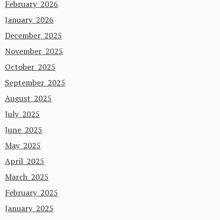
February 2026
January 2026
December 2025
November 2025
October 2025
September 2025
August 2025
July 2025
June 2025
May 2025
April 2025
March 2025
February 2025
January 2025