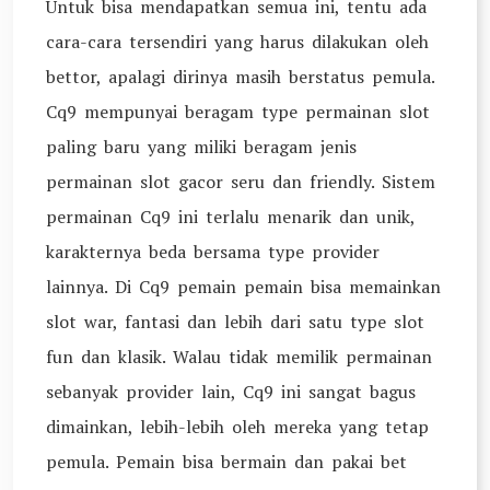
Untuk bisa mendapatkan semua ini, tentu ada
cara-cara tersendiri yang harus dilakukan oleh
bettor, apalagi dirinya masih berstatus pemula.
Cq9 mempunyai beragam type permainan slot
paling baru yang miliki beragam jenis
permainan slot gacor seru dan friendly. Sistem
permainan Cq9 ini terlalu menarik dan unik,
karakternya beda bersama type provider
lainnya. Di Cq9 pemain pemain bisa memainkan
slot war, fantasi dan lebih dari satu type slot
fun dan klasik. Walau tidak memilik permainan
sebanyak provider lain, Cq9 ini sangat bagus
dimainkan, lebih-lebih oleh mereka yang tetap
pemula. Pemain bisa bermain dan pakai bet