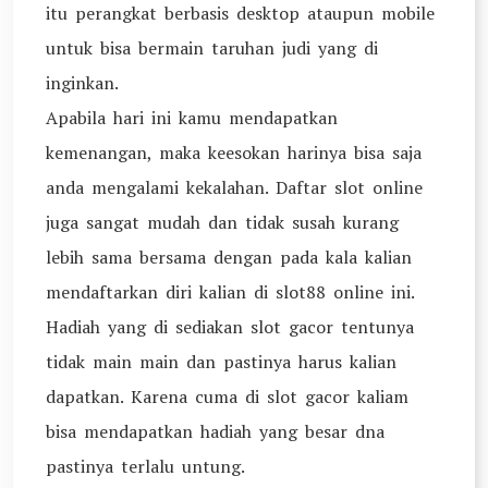
itu perangkat berbasis desktop ataupun mobile
untuk bisa bermain taruhan judi yang di
inginkan.
Apabila hari ini kamu mendapatkan
kemenangan, maka keesokan harinya bisa saja
anda mengalami kekalahan. Daftar slot online
juga sangat mudah dan tidak susah kurang
lebih sama bersama dengan pada kala kalian
mendaftarkan diri kalian di slot88 online ini.
Hadiah yang di sediakan slot gacor tentunya
tidak main main dan pastinya harus kalian
dapatkan. Karena cuma di slot gacor kaliam
bisa mendapatkan hadiah yang besar dna
pastinya terlalu untung.