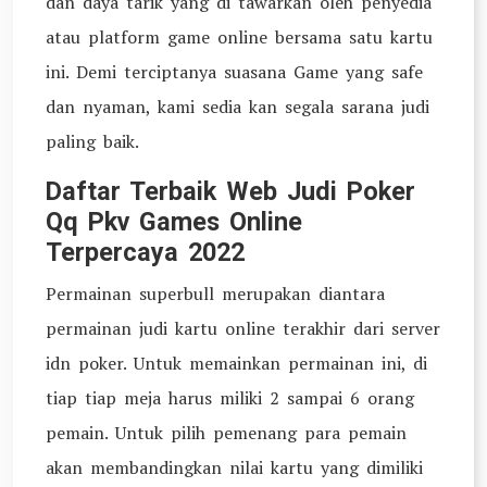
dan daya tarik yang di tawarkan oleh penyedia
atau platform game online bersama satu kartu
ini. Demi terciptanya suasana Game yang safe
dan nyaman, kami sedia kan segala sarana judi
paling baik.
Daftar Terbaik Web Judi Poker
Qq Pkv Games Online
Terpercaya 2022
Permainan superbull merupakan diantara
permainan judi kartu online terakhir dari server
idn poker. Untuk memainkan permainan ini, di
tiap tiap meja harus miliki 2 sampai 6 orang
pemain. Untuk pilih pemenang para pemain
akan membandingkan nilai kartu yang dimiliki