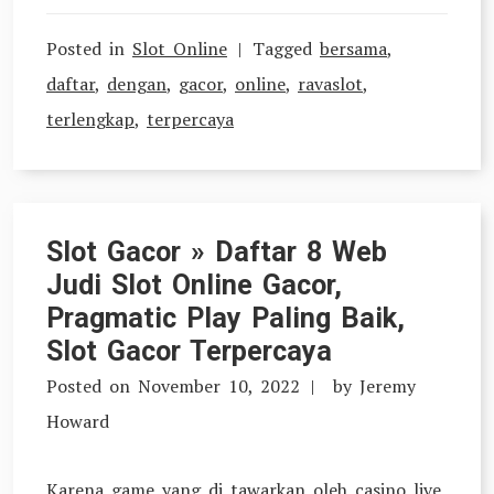
Posted in
Slot Online
Tagged
bersama
,
daftar
,
dengan
,
gacor
,
online
,
ravaslot
,
terlengkap
,
terpercaya
Slot Gacor » Daftar 8 Web
Judi Slot Online Gacor,
Pragmatic Play Paling Baik,
Slot Gacor Terpercaya
Posted on
November 10, 2022
by
Jeremy
Howard
Karena game yang di tawarkan oleh casino live