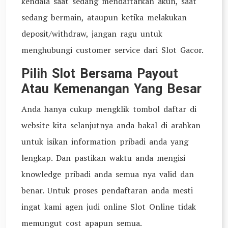
kendala saat sedang mendaftarkan akun, saat
sedang bermain, ataupun ketika melakukan
deposit/withdraw, jangan ragu untuk
menghubungi customer service dari Slot Gacor.
Pilih Slot Bersama Payout
Atau Kemenangan Yang Besar
Anda hanya cukup mengklik tombol daftar di
website kita selanjutnya anda bakal di arahkan
untuk isikan information pribadi anda yang
lengkap. Dan pastikan waktu anda mengisi
knowledge pribadi anda semua nya valid dan
benar. Untuk proses pendaftaran anda mesti
ingat kami agen judi online Slot Online tidak
memungut cost apapun semua.