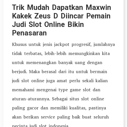
Trik Mudah Dapatkan Maxwin
Kakek Zeus D Diincar Pemain
Judi Slot Online Bikin
Penasaran
Khusus untuk jenis jackpot progresif, jumlahnya
tidak terbatas, lebih-lebih memungkinkan kita
untuk memenangkan banyak uang dengan
berjudi. Maka berasal dari itu untuk bermain
judi slot online juga amat perlu sekali kalian
memahami mengenai type game slot dan
aturan-aturannya. Sebagai situs slot online
paling gacor dan memiliki kualitas, pastinya
akan berikan service paling baik buat seluruh
pecinta judi slot indonesia.