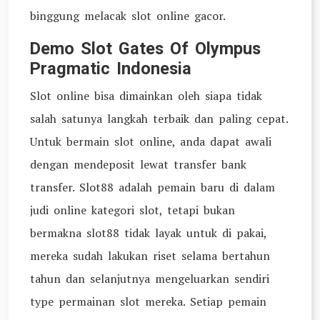
binggung melacak slot online gacor.
Demo Slot Gates Of Olympus
Pragmatic Indonesia
Slot online bisa dimainkan oleh siapa tidak
salah satunya langkah terbaik dan paling cepat.
Untuk bermain slot online, anda dapat awali
dengan mendeposit lewat transfer bank
transfer. Slot88 adalah pemain baru di dalam
judi online kategori slot, tetapi bukan
bermakna slot88 tidak layak untuk di pakai,
mereka sudah lakukan riset selama bertahun
tahun dan selanjutnya mengeluarkan sendiri
type permainan slot mereka. Setiap pemain