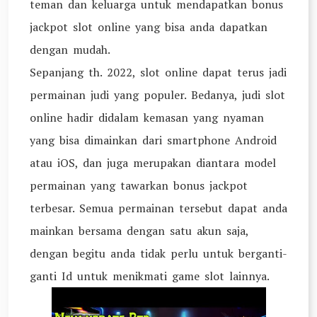
teman dan keluarga untuk mendapatkan bonus
jackpot slot online yang bisa anda dapatkan
dengan mudah.
Sepanjang th. 2022, slot online dapat terus jadi
permainan judi yang populer. Bedanya, judi slot
online hadir didalam kemasan yang nyaman
yang bisa dimainkan dari smartphone Android
atau iOS, dan juga merupakan diantara model
permainan yang tawarkan bonus jackpot
terbesar. Semua permainan tersebut dapat anda
mainkan bersama dengan satu akun saja,
dengan begitu anda tidak perlu untuk berganti-
ganti Id untuk menikmati game slot lainnya.