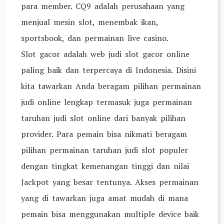
para member. CQ9 adalah perusahaan yang
menjual mesin slot, menembak ikan,
sportsbook, dan permainan live casino.
Slot gacor adalah web judi slot gacor online
paling baik dan terpercaya di Indonesia. Disini
kita tawarkan Anda beragam pilihan permainan
judi online lengkap termasuk juga permainan
taruhan judi slot online dari banyak pilihan
provider. Para pemain bisa nikmati beragam
pilihan permainan taruhan judi slot populer
dengan tingkat kemenangan tinggi dan nilai
Jackpot yang besar tentunya. Akses permainan
yang di tawarkan juga amat mudah di mana
pemain bisa menggunakan multiple device baik