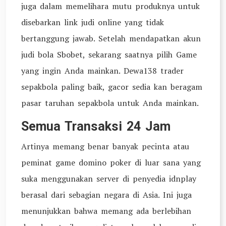
juga dalam memelihara mutu produknya untuk
disebarkan link judi online yang tidak
bertanggung jawab. Setelah mendapatkan akun
judi bola Sbobet, sekarang saatnya pilih Game
yang ingin Anda mainkan. Dewa138 trader
sepakbola paling baik, gacor sedia kan beragam
pasar taruhan sepakbola untuk Anda mainkan.
Semua Transaksi 24 Jam
Artinya memang benar banyak pecinta atau
peminat game domino poker di luar sana yang
suka menggunakan server di penyedia idnplay
berasal dari sebagian negara di Asia. Ini juga
menunjukkan bahwa memang ada berlebihan